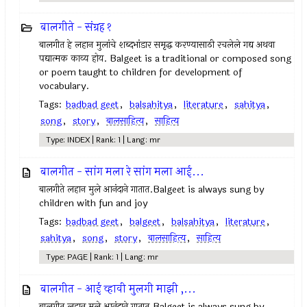
बालगीते - संग्रह १
बालगीत हे लहान मुलांचे शब्दभांडार समृद्ध करण्यासाठी रचलेले गद्य अथवा
पद्यात्मक काव्य होय. Balgeet is a traditional or composed song
or poem taught to children for development of
vocabulary.
Tags:
badbad geet
,
balsahitya
,
literature
,
sahitya
,
song
,
story
,
बालसाहित्य
,
साहित्य
Type: INDEX | Rank: 1 | Lang: mr
बालगीत - सांग मला रे सांग मला आई...
बालगीते लहान मुले आनंदाने गातात.Balgeet is always sung by
children with fun and joy
Tags:
badbad geet
,
balgeet
,
balsahitya
,
literature
,
sahitya
,
song
,
story
,
बालसाहित्य
,
साहित्य
Type: PAGE | Rank: 1 | Lang: mr
बालगीत - आई व्हावी मुलगी माझी ,...
बालगीत लहान मुले आनंदाने गातात.Balgeet is always sung by