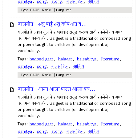
sahitya
,
song
,
story
,
बालसाहित्य
,
साहित्य
Type: PAGE | Rank: 1 | Lang: mr
बालगीत - रुसु बाई रुसु कोपर्‍यात ब...
बालगीत हे लहान मुलांचे शब्दभांडार समृद्ध करण्यासाठी रचलेले गद्य अथवा
पद्यात्मक काव्य होय. Balgeet is a traditional or composed song
or poem taught to children for development of
vocabulary.
Tags:
badbad geet
,
balgeet
,
balsahitya
,
literature
,
sahitya
,
song
,
बालसाहित्य
,
साहित्य
Type: PAGE | Rank: 1 | Lang: mr
बालगीत - आला आला पाउस आला बघ...
बालगीत हे लहान मुलांचे शब्दभांडार समृद्ध करण्यासाठी रचलेले गद्य अथवा
पद्यात्मक काव्य होय. Balgeet is a traditional or composed song
or poem taught to children for development of
vocabulary.
Tags:
badbad geet
,
balgeet
,
balsahitya
,
literature
,
sahitya
,
song
,
story
,
बालसाहित्य
,
साहित्य