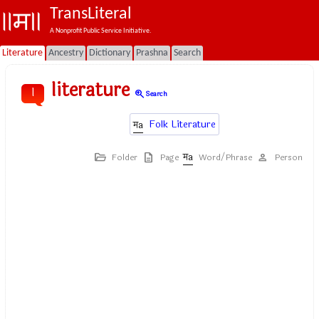
TransLiteral
A Nonprofit Public Service Initiative.
Literature
Ancestry
Dictionary
Prashna
Search
literature
l
zoom_in
Search
Folk Literature
Folder
Page
Word/Phrase
Person