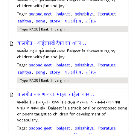
children with fun and joy
Tags:
badbad geet
,
balgeet
,
balsahitya
,
literature
,
sahitya
,
song
,
story
,
बालसाहित्य
,
साहित्य
Type: PAGE | Rank: 1 | Lang: mr
बालगीत - आईसारखे दैवत सा र्‍या ज...
बालगीत लहान मुले आनंदाने गातात.Balgeet is always sung by
children with fun and joy
Tags:
badbad geet
,
balgeet
,
balsahitya
,
literature
,
sahitya
,
song
,
story
,
बालसाहित्य
,
साहित्य
Type: PAGE | Rank: 1 | Lang: mr
बालगीत - आणायचा, माझ्या ताईला नवर...
बालगीत हे लहान मुलांचे शब्दभांडार समृद्ध करण्यासाठी रचलेले गद्य अथवा
पद्यात्मक काव्य होय. Balgeet is a traditional or composed song
or poem taught to children for development of
vocabulary.
Tags:
badbad geet
,
balgeet
,
balsahitya
,
literature
,