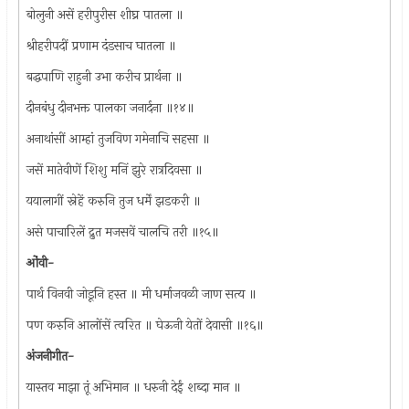
बोलुनी असें हरीपुरीस शीघ्र पातला ॥
श्रीहरीपदीं प्रणाम दंडसाच घातला ॥
बद्धपाणि राहुनी उभा करीच प्रार्थना ॥
दीनबंधु दीनभक्त पालका जनार्दना ॥१४॥
अनाथांसीं आम्हां तुजविण गमेनाचि सहसा ॥
जसें मातेवीणें शिशु मनिं झुरे रात्रदिवसा ॥
ययालागीं स्नेहें करुनि तुज धर्में झडकरी ॥
असे पाचारिलें द्रुत मजसवें चालचि तरी ॥१५॥
ओंवी-
पार्थ विनवी जोडूनि हस्त ॥ मी धर्माजवळी जाण सत्य ॥
पण करुनि आलोंसें त्वरित ॥ घेऊनी येतों देवासी ॥१६॥
अंजनीगीत-
यास्तव माझा तूं अभिमान ॥ धरुनी देईं शब्दा मान ॥