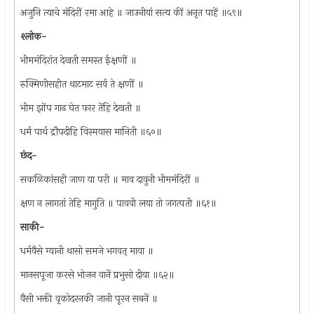
अजुनि त्याचे मंदिरीं रमा आहे ॥ जाउनीयां सत्य कीं अनृत पाहें ॥५९॥
श्लोक-
भीममंदिरांत देखती समस्त ईक्षणीं ॥
रुक्मिणीसहीत थाटमाट सर्व ते क्षणीं ॥
भीम झोंप गाढ घेत फार तेंहि देखती ॥
धर्म पार्थ द्रौपदीहि विस्मयास मानिती ॥६०॥
छंद-
सकळिकांसही जाण या परी ॥ माव दावुनी भीममंदिरीं ॥
क्षण न लागतां तेहि मागुति ॥ पाववी लया तो जगत्पती ॥६१॥
साकी-
धर्मवैसे ग्यानी थासो समजे भगवत् माया ॥
मानसपूजा करसे भोजन वानें प्रभुसो दीया ॥६२॥
वैसी भक्ती वृकोदरनकी जानी पूरन सबनें ॥