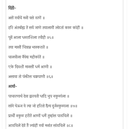
दिंडी-
असें गर्वाचें मनी वसे ठाणें ॥
हरि अंतर्बाह्य तें सर्व जाणे तयालागीं लोटतां काळ कांहीं ॥
पुढें आला धनराशिला रवीही ॥५॥
तया मासीं चित्रान्न भास्करातें ॥
चालवीला नैवेद्य महीकांतें ॥
एके दिवशीं मानसीं धर्म आणी ॥
असावा तो पंक्तीस चक्रपाणी ॥६॥
आर्या-
पाचारणार्थ देवा द्वारवती धाडि भूप नकुळांला ॥
सांगे घेऊन ये त्या जो हरितो दैत्य दुर्जनकुळाला ॥७॥
प्रार्थी नकुळ हरीतें आणों धर्में तुम्हांस पाठविलें ॥
आठविलें देवें तैं ज्यांहीं गर्वा मनांत सांठविलें ॥८॥