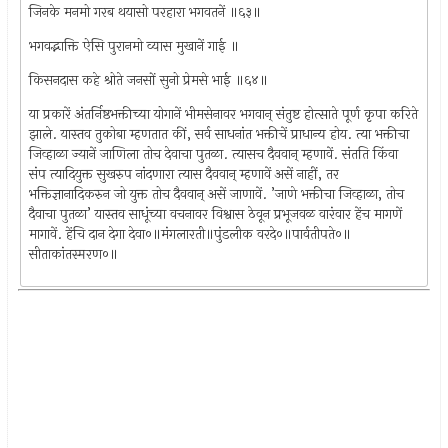
जिनके मनमो गरब थयासो परहारा भगवतनें ॥६३॥
भगवद्भाक्ति ऐसि पुरानमो व्यास मुखानें गाई ॥
किसनदास कहे श्रोते जनसों सुनो प्रेमसे भाई ॥६४॥
या प्रकारें अंतर्निष्ठभक्तीच्या योगानें भीमसेनावर भगवान् संतुष्ट होत्साते पूर्ण कृपा करिते
झाले. यास्तव तुकोबा म्हणतात कीं, सर्व साधनांत भक्तीचें प्राधान्य होय. त्या भक्तीचा
जिव्हाळा ज्यानें जाणिला तोच देवाचा पुतळा. त्यासच दैववान् म्हणावें. संतति किंवा
संप त्यादियुक्त सुखरुप नांदणारा त्यास दैववान् म्हणावें असें नाहीं, तर
भक्तिज्ञानादिकरुन जो युक्त तोच दैववान् असें जाणावें. ’जाणे भक्तीचा जिव्हाळा, तोच
दैवाचा पुतळा’ यास्तव साधूंच्या वचनावर विश्वास ठेवून प्रभूजवळ वारंवार हेंच मागणें
मागावें. हेंचि दान देगा देवा०॥मंगलारती॥पुंडलीक वरदे०॥पार्वतीपते०॥
सीताकांतस्मरण०॥