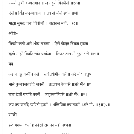
जननी तूं मी बाळासमान ॥ म्हणवुनी विनवीतों ॥१७॥
ऐसें प्रार्थित करुणावाणी ॥ तव तो बोले रथांगपाणी ॥
माझा सुभक्त एक निर्वाणीं ॥ बाहातसे मातें. ॥१८॥
ओंवी-
तिकडे जाणें असे शीघ्र मजला ॥ ऐसें बोलून निघता झाला ॥
म्हणे माझी विनंति सांग धर्माला ॥ निकट दास मी तुझा असें ॥१९॥
पद-
अरे मी दूर कधींच नसें ॥ सर्वांतर्यामीच वसें ॥ अरे मी० ॥ध्रु०॥
भासे कुजनशरीरहि शवसें ॥ तद्भाषण बेचवसें ॥अरे मी० ॥१॥
नाना दैवतें पावति नवसें ॥ जंबुकराजिवसें ॥अरे मी० ॥२॥
जप तप यागहि करिती हवसें ॥ भक्तिविना नच गवसें ॥अरे मी० ॥३॥२०॥
साकी
रुठे भगवत कसहि तर्‍हेसो समजत नही पछाना ॥