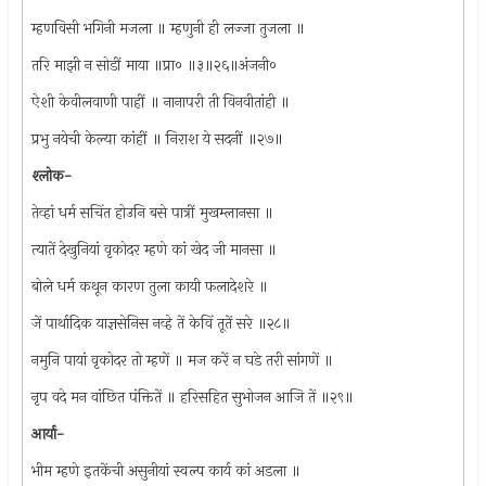
म्हणविसी भगिनी मजला ॥ म्हणुनी ही लज्जा तुजला ॥
तरि माझी न सोडीं माया ॥प्रा० ॥३॥२६॥अंजनी०
ऐशी केवीलवाणी पाहीं ॥ नानापरी ती विनवीतांही ॥
प्रभु नयेची केल्या कांहीं ॥ निराश ये सदनीं ॥२७॥
श्‍लोक-
तेव्हां धर्म सचिंत होउनि बसे पात्रीं मुखम्लानसा ॥
त्यातें देखुनियां वृकोदर म्हणे कां खेद जी मानसा ॥
बोले धर्म कथून कारण तुला कायी फलादेशरे ॥
जें पार्थादिक याज्ञसेनिस नव्हे तें केविं तूतें सरे ॥२८॥
नमुनि पायां वृकोदर तो म्हणें ॥ मज करें न घडे तरी सांगणें ॥
नृप वदे मन वांछित पंक्तितें ॥ हरिसहित सुभोजन आजि तें ॥२९॥
आर्या-
भीम म्हणे इतकेंची असुनीयां स्वल्प कार्य कां अडला ॥