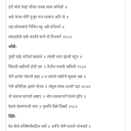
हरी बोले तेव्हां परिस वचना सत्य कथितों ॥
असे केला भीमें पुजुन मज सत्कार अति तो ॥
तदा सोपस्कारें विविध बहु अन्नें रुचिकरें ॥
स्वहस्तेंची वाढी करुनि बरवें तो निजकरें ॥५५॥
ओंवी-
तुम्ही घाई करितां स्नानार्थ ॥ त्यासी त्वरा झाली बहुत ॥
खिचडी अग्नीवरी होती तप्त ॥ तैशीच मजसी वाढिली ॥५६॥
तेणें अत्यंत पोळलें वदन ॥ न त्यागवे भक्तीचें सुग्रास अन्न ॥
ऐसें अतिरिक्त झालें भोजन ॥ तांबूल सेवन आलों पहा ॥५७॥
तों सकल म्हणती अद्याप ॥ भीम स्वस्थपणें घेतसे झोंप ॥
देवाचे बोलण्याची थाप ॥ वृथाचि दिसे निश्चयें ॥५८॥
दिंडी-
देव बोले रुक्मिणीसहित मातें ॥ आजि भीमें घातलें भोजनातें ॥