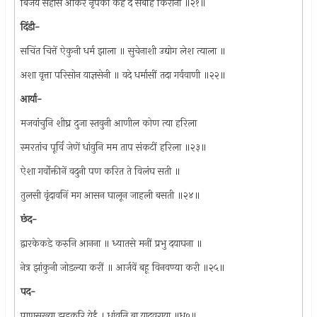
बिजय सहासे आकर नृपको कह दे सबहि किराना ॥२१॥
दिंडी-
सचिंत चित्तें ऐकुनी धर्म झाला ॥ सुचेनाशी उद्योग लेश त्याला ॥
अशा वृत्ता परिसोन याज्ञसेनी ॥ वदे धर्मासीं तदा गर्ववाणी ॥२२॥
आर्या-
मजवांचुनि शीघ्र दुजा स्तवुनी आणील कोण त्या हरिला
स्मरतांच पूर्विं जेणें धांवुनि मम ताप संकटीं हरिला ॥२३॥
ऐशा गर्वोक्तीनें वदुनी पण करित ते विलंघ सती ॥
तुलसी वृंदावनिं मग आसन घालून जाहली बसती ॥२४॥
छंद-
द्वारकेकडे करुनि आनना ॥ ध्यातसे मनीं प्रभु दयाघना ॥
नेत्र झांकुनी जोडल्या करीं ॥ आर्जवें बहू विनवण्या करी ॥२५॥
पद-
प्राणसख्या झडकरि येईं । धांवुनि बा यादवराया ॥ध्रु०॥