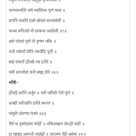
नमुनि गणपतीतें सद्‌गुरु कृष्णनाथा ॥
चरणकमलिं भावें न्यासिला पूर्ण माथा ॥
प्रणति करुनि हस्तें श्रोतयां सज्जनांसीं ॥
कथन करितसें मी सत्कथा आदरेंसीं ॥१॥
असे पांडवां पूर्ण ती कृष्ण भक्ति ॥
तशी त्यांवरी प्रीति त्याचीहि पूर्ती ॥
सदां संकटीं द्रौपदी त्या हरीतें ॥
मनीं आठवीतां करी साह्य तीतें ॥२॥
ओंवी-
द्रौपदी आणि अर्जुन ॥ मनी भाविती ऐसें पूर्ण ॥
आम्हीं करितांचि हरीचें स्मरण ॥
धांवुनी धांवण्या येतसे ॥३॥
तैसें या वृकोदरास कांहीं ॥ भक्तिलक्षण लेशही नाहीं ॥
हा खादाड आळशी जडदेही ॥ तारतम्य तेंही असेना ॥४॥