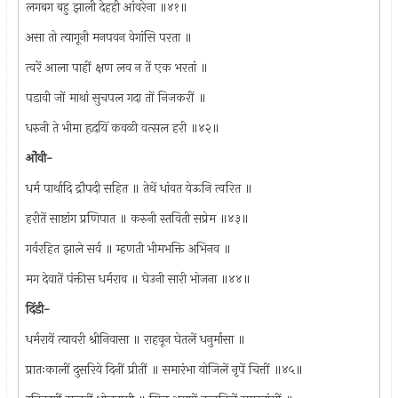
लगबग बहु झाली देहही आंवरेना ॥४१॥
असा तो त्यागूनी मनपवन वेगांसि परता ॥
त्वरें आला पाहीं क्षण लव न तें एक भरतां ॥
पडावी जों माथां सुचपल गदा तों निजकरीं ॥
धरुनी ते भीमा हृदयिं कवळी वत्सल हरी ॥४२॥
ओंवी-
धर्म पार्थादि द्रौपदी सहित ॥ तेथें धांवत येऊनि त्वरित ॥
हरीतें साष्टांग प्रणिपात ॥ करुनी स्तविती सप्रेम ॥४३॥
गर्वरहित झाले सर्व ॥ म्हणती भीमभक्ति अभिनव ॥
मग देवातें पंक्तीस धर्मराव ॥ घेउनी सारी भोजना ॥४४॥
दिंडी-
धर्मरायें त्यावरी श्रीनिवासा ॥ राहवून घेतलें धनुर्मासा ॥
प्रातःकालीं दुसरिये दिनीं प्रीतीं ॥ समारंभा योजिलें नृपें चित्तीं ॥४५॥