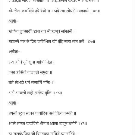
रविउदयीं सत्वरीं भोजनासी ॥ सिद्ध असणें कळविलें समस्तांसीं ॥
भीमसेना कळविलें तये वेळीं ॥ उठावें त्या शीघ्रसें उषकाळीं ॥४६॥
आर्या-
खोळंबा तुजसाठीं व्हावा नच मी म्हणून सांगतसें ॥
मागतसें मज जें प्रिय करिशिल कीं तूंहि सत्य सांग तसें ॥४७॥
श्लोक-
सदा बाधि तूतें क्षुधा आणि निद्रा ॥
जसा त्रासितो वाडवाग्नी समुद्रा ॥
नसे लेशही धर्म सत्कर्मि भक्ति ॥
अती आळसी नाहीं तार्तम्य युक्ति ॥४८॥
आर्या-
उषसीं उठून सत्वर पार्थादिक सर्व नित्य कर्मातें ॥
आले सारुन कळविती भीम न आला म्हणून धर्मातें ॥४९॥
दशमुखबंधुप्रिया जी विगतधवा मानिजे दरा सतिनें ॥