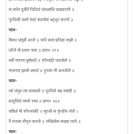
बा सभेंत दुर्जनिं पिडितां धांवलासि वस्त्राहरणीं ॥
पुरविलीं वसनें तेव्हां करुनीयां अद्‌भुत करणी ॥
चाल-
तैसाच धांवुनीं आजी ॥ करिं सत्य प्रतिज्ञा माझी ॥
धरितें मी दृढतर पाया ॥ प्राण० ॥१॥
वनीं छळणा दुर्वासातें ॥ कौरवांहीं पाठवीलें ॥
मध्यरात्र झाली असतां ॥ तुजला मीं आठवीलें ॥
चाल-
त्वां धांवुन त्या समयासी ॥ पुरविलें अन्न तयांसीं ॥
प्रगटुनियां त्याची ठाया ॥ प्राण० ॥२॥
वाढितां मी कौरवपंक्ती ॥ सुटली ना कुंचकि गांठी ।
तैं मजला चौभुज करुनी ॥ राखिलीस सखया पाठी ॥
चाल-