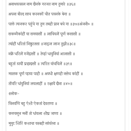
अनाथवत्सल नाम दीनके गरजत नाम तुमारे ॥३६॥
अपना बीरद साच करनकों चीत पवनके बेगा ॥
पाछे त्यजकर पहुंचे गा तुम तबही प्रान बचे गा ॥३७॥अंजनी० ॥
सकळीकांहीं या समयासीं ॥ लावियलें पूर्ण कसासी ॥
त्यांहीं धरितां निष्ठुरतसा ॥जाइल लाज तुझी॥३८॥
नक्रें धरिलें गजेंद्रासीं ॥ तेव्हां धावुनियां आलासी ॥
बहुतां ठायीं प्रर्‍हादासी ॥ त्वरित वांचविलें ॥३९॥
मस्तक चूर्ण व्हाया पाही ॥ अवधी क्षणही नसेच कांहीं ॥
तोंवरि धांवुनियां लवलाहीं ॥ रक्षावें दीना ॥४०॥
श्‍लोक-
विनवणि बहु ऐशी ऐकतां देवराणा ॥
कळवळुन मनीं तो धांवला शीघ्र जाणा ॥
मुगुट शिरिं कशाचा वस्त्रही सांवरेना ॥