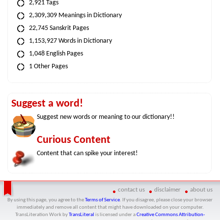
2,921 Tags
2,309,309 Meanings in Dictionary
22,745 Sanskrit Pages
1,153,927 Words in Dictionary
1,048 English Pages
1 Other Pages
Suggest a word!
Suggest new words or meaning to our dictionary!!
Curious Content
Content that can spike your interest!
contact us
disclaimer
about us
By using this page, you agree to the
Terms of Service
. If you disagree, please close your browser
immediately and remove all content that might have downloaded on your computer.
TransLiteration Work
by
TransLiteral
is licensed under a
Creative Commons Attribution-