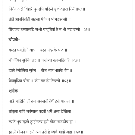
निर्भय असे विहारें पुनरपि वरिलें वृकोदरास तिनें ॥५०॥
तीतें आवरितांही सहसा ऐके न भीमदासासी ॥
प्रियकर धन्यासहि जशी पावुनियां ते न भी मदा दासी ॥५१॥
चौपगी-
करत पंगतीसो थाट ॥ धरत चंदनके पाट ॥
चौकींपर सुनेके ताट ॥ कटोर्‍या रत्‍नजडित है ॥५२॥
डाले रंगोलिया सुरंग ॥ बीज भात भातके रंग ॥
वेलबुटिया चोख ॥ जंग मन दंग देखसों ॥५३॥
श्लोक-
पात्रें मांडिति तों तया अवसरीं तेथें हरी पातला ॥
तांबूला करि चर्वणास वदनीं धर्में असा देखिला ॥
त्यातें भूप म्हणे तुम्हांस्तव हरी मोठा खटाटोप हा ॥
झालें भोजन भासतें श्रम तरी हे व्यर्थ माझे अहा ॥५४॥