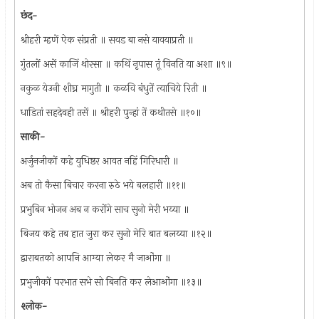
छंद-
श्रीहरी म्हणें ऐक संप्रती ॥ सवड बा नसे यावयाप्रती ॥
गुंतलों असें काजिं थोरसा ॥ कथिं नृपास तूं विनति या अशा ॥९॥
नकुळ येउनी शीघ्र मागुती ॥ कळवि बंधुतें त्याचिये रिती ॥
धाडितां सहदेवही तसें ॥ श्रीहरी पुन्हां तें कथीतसे ॥१०॥
साकी-
अर्जुनजीकों कहे युधिष्ठर आवत नहिं गिरिधारी ॥
अब तो कैसा बिचार करना रुठे भये बलहारी ॥११॥
प्रभुबिन भोजन अब न करोंगे साच सुनो मेरी भय्या ॥
बिजय कहे तब हात जुरा कर सुनो मेरि बात बलय्या ॥१२॥
द्वाराबतको आपनि आग्या लेकर मै जाओंगा ॥
प्रभुजीकों परभात सभे सो बिनति कर लेआओंगा ॥१३॥
श्लोक-