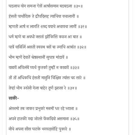
घडलाच योग समजा ऐसें आर्षासमान बडबडला ॥३०॥
हंसती पार्थादिक ते द्रौपदिसह त्याचिया वचालागीं ॥
म्हणती आर्ष न लागति शब्द ययाचे अचावचा लागीं ॥३१॥
धर्म म्हणे बा अवधी नसतां झोंकिसि करुन आ बात ॥
पात्रें वाढिलिं असती स्वस्थ बसें बा उगाचि आबांत ॥३२॥
भीम म्हणें देवातें श्रेष्ठस्थानीं सुपात्र मांडावें ॥
वाढावें अविलंबें व्यर्थ कुतर्का तुम्हीं न काढावें ॥३३॥
तों तों अधिकचि हंसती मानुनि विक्षिप्त त्यांस चट सारे ॥
तेव्हां भीम उठोनी गेला बाहेर तूर्ण झटसा रे ॥३४॥
साकी-
अंगनमो तब जाकर प्रभुको मनमों धर रहे ध्याना ॥
अपने हातकी गदा जोरसे फेंकदियो असमाना ॥३५॥
नीचे अपना सीस घराके भगवत्‌सोहि पुकारे ॥