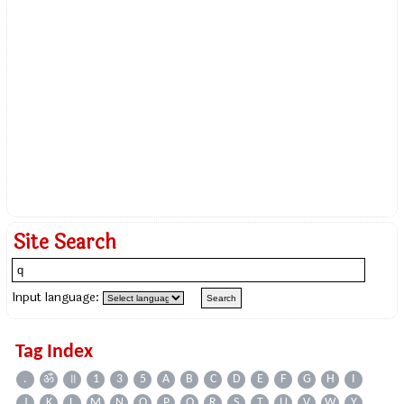
Site Search
Input language:
Tag Index
.
ॐ
॥
1
3
5
A
B
C
D
E
F
G
H
I
J
K
L
M
N
O
P
Q
R
S
T
U
V
W
Y