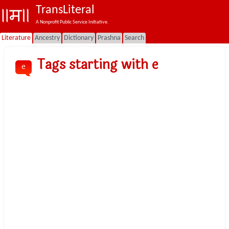
TransLiteral
A Nonprofit Public Service Initiative.
Literature
Ancestry
Dictionary
Prashna
Search
Tags starting with e
e