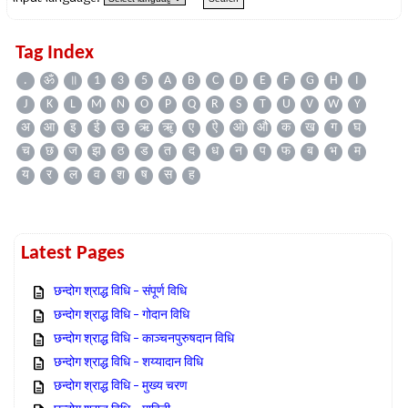
Tag Index
.
ॐ
॥
1
3
5
A
B
C
D
E
F
G
H
I
J
K
L
M
N
O
P
Q
R
S
T
U
V
W
Y
अ
आ
इ
ई
उ
ऋ
ॠ
ए
ऐ
ओ
औ
क
ख
ग
घ
च
छ
ज
झ
ठ
ड
त
द
ध
न
प
फ
ब
भ
म
य
र
ल
व
श
ष
स
ह
Latest Pages
छन्दोग श्राद्ध विधि – संपूर्ण विधि
छन्दोग श्राद्ध विधि – गोदान विधि
छन्दोग श्राद्ध विधि – काञ्चनपुरुषदान विधि
छन्दोग श्राद्ध विधि – शय्यादान विधि
छन्दोग श्राद्ध विधि – मुख्य चरण