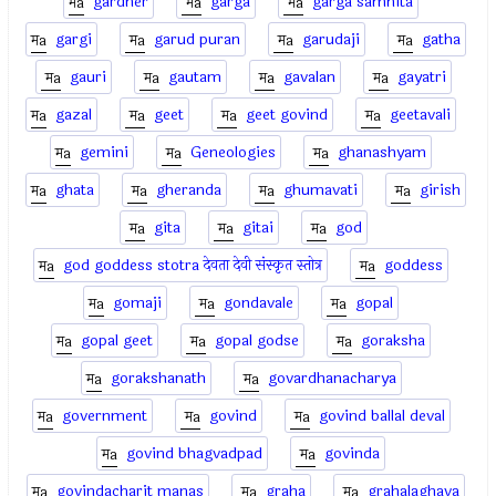
gardner
garga
garga samhita
gargi
garud puran
garudaji
gatha
gauri
gautam
gavalan
gayatri
gazal
geet
geet govind
geetavali
gemini
Geneologies
ghanashyam
ghata
gheranda
ghumavati
girish
gita
gitai
god
god goddess stotra देवता देवी संस्कृत स्तोत्र
goddess
gomaji
gondavale
gopal
gopal geet
gopal godse
goraksha
gorakshanath
govardhanacharya
government
govind
govind ballal deval
govind bhagvadpad
govinda
govindacharit manas
graha
grahalaghava