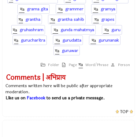
grama gita
grammer
gramya
grantha
grantha sahib
grapes
gruhashram
gunda mahatmya
guru
gurucharitra
gurudatta
gurunanak
guruwar
Folder
Page
Word/Phrase
Person
Comments | अभिप्राय
Comments written here will be public after appropriate
moderation.
Like us on
Facebook
to send us a private message.
TOP