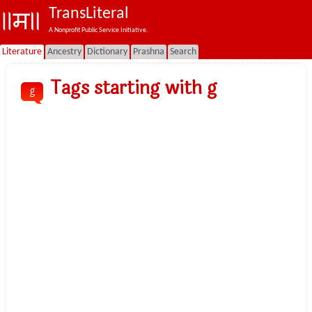
TransLiteral
A Nonprofit Public Service Initiative.
Literature
Ancestry
Dictionary
Prashna
Search
Tags starting with g
g