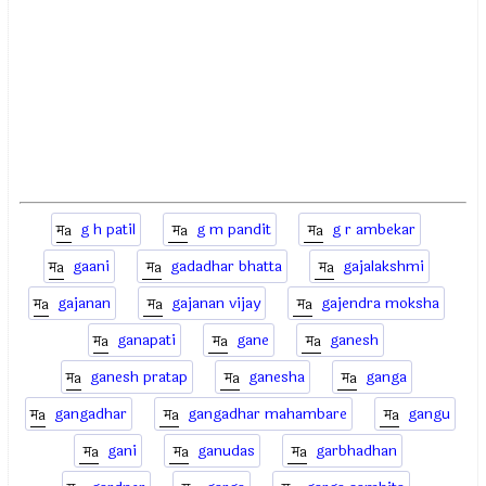
g h patil
g m pandit
g r ambekar
gaani
gadadhar bhatta
gajalakshmi
gajanan
gajanan vijay
gajendra moksha
ganapati
gane
ganesh
ganesh pratap
ganesha
ganga
gangadhar
gangadhar mahambare
gangu
gani
ganudas
garbhadhan