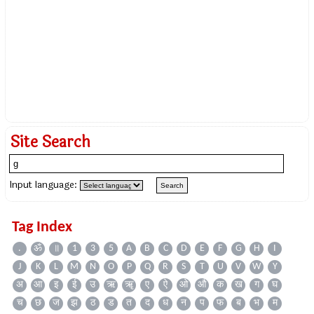
Site Search
Input language:
Tag Index
.
ॐ
॥
1
3
5
A
B
C
D
E
F
G
H
I
J
K
L
M
N
O
P
Q
R
S
T
U
V
W
Y
अ
आ
इ
ई
उ
ऋ
ॠ
ए
ऐ
ओ
औ
क
ख
ग
घ
च
छ
ज
झ
ठ
ड
त
द
ध
न
प
फ
ब
भ
म