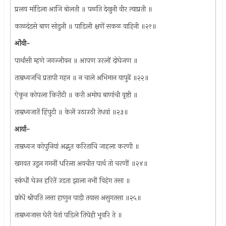
प्रलय मांडिला आजि बोलती ॥ पळति देखुनी वीर त्याप्रती ॥
काळदंडसे बाण सोडुनी ॥ पाडिली क्षणें सकळ वाहिनी ॥२१॥
ओंवी-
पार्थासी म्हणे जगज्जीवन ॥ आपण उरलों दोघेजण ॥
ताम्रध्वजचि प्रतापी गहन ॥ न चाले अभिमान यापुढें ॥२२॥
ऐकून कोपला किरीटी ॥ करी अमोघ बाणांची वृष्टी ॥
ताम्रध्वजातें हिंपुटी ॥ केलें उठाउठी तेधवां ॥२३॥
आर्या-
ताम्रध्वज कोपुनियां अद्भुत करिताचि जाहला करणी ॥
खगवत उडून गगनीं धरिला अवचीत पार्थ तो चरणीं ॥२४॥
स्कंधीं घेउन हरितें उडता झाला नभीं विहंग तसा ॥
क्रोधें श्रीपति लत्ता हाणुन पाडी तयास असुगतसा ॥२५॥
ताम्रध्वजास घेरी येतां पडिले तिघेही भूवरि ते ॥