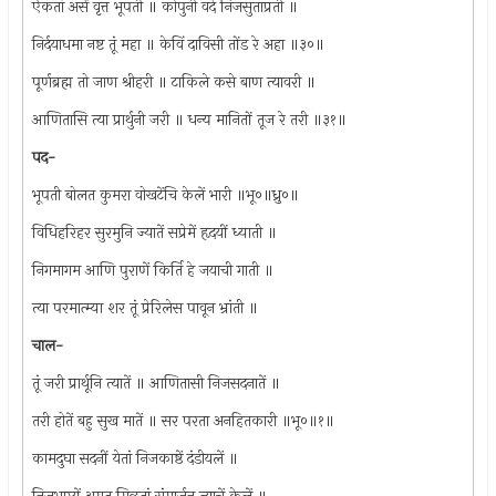
ऐकतां असें वृत्त भूपती ॥ कोपुनी वदे निजसुताप्रती ॥
निर्दयाधमा नष्ट तूं महा ॥ केविं दाविसी तोंड रे अहा ॥३०॥
पूर्णब्रह्म तो जाण श्रीहरी ॥ टाकिले कसे बाण त्यावरी ॥
आणितासि त्या प्रार्थुनी जरी ॥ धन्य मानितों तूज रे तरी ॥३१॥
पद-
भूपती बोलत कुमरा वोखटेंचि केलें भारी ॥भू०॥ध्रु०॥
विधिहरिहर सुरमुनि ज्यातें सप्रेमें हृदयीं ध्याती ॥
निगमागम आणि पुराणें किर्ति हे जयाची गाती ॥
त्या परमात्म्या शर तूं प्रेरिलेस पावून भ्रांती ॥
चाल-
तूं जरी प्रार्थूनि त्यातें ॥ आणितासी निजसदनातें ॥
तरी होतें बहु सुख मातें ॥ सर परता अनहितकारी ॥भू०॥१॥
कामदुघा सदनीं येतां निजकाष्ठें दंडीयलें ॥