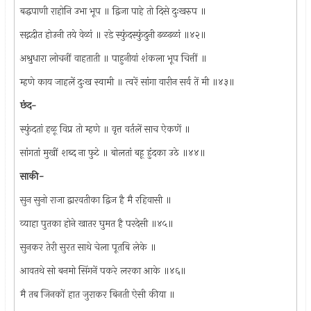
बद्धपाणी राहोनि उभा भूप ॥ द्विजा पाहे तो दिसे दुःखरुप ॥
सद्गदीत होउनी तये वेळां ॥ रडे स्फुंदस्फुंदुनी ढळढळां ॥४२॥
अश्रुधारा लोचनीं वाहताती ॥ पाहुनीयां शंकला भूप चित्तीं ॥
म्हणे काय जाहलें दुःख स्वामी ॥ त्वरें सांगा वारीन सर्व तें मी ॥४३॥
छंद-
स्फुंदतां हळू विप्र तो म्हणे ॥ वृत्त वर्तलें साच ऐकणें ॥
सांगतां मुखीं शब्द ना फुटे ॥ बोलतां बहू हुंदका उठे ॥४४॥
साकी-
सुन सुनो राजा द्वारवतीका द्विज है मै रहिवासी ॥
व्याहा पुतका होने खातर घुमत है परदेसी ॥४५॥
सुनकर तेरी सुरत साथे चेला पूतबि लेके ॥
आवतथे सो बनमो सिंगनें पकरे लरका आके ॥४६॥
मै तब जिनकों हात जुराकर बिनती ऐसी कीया ॥