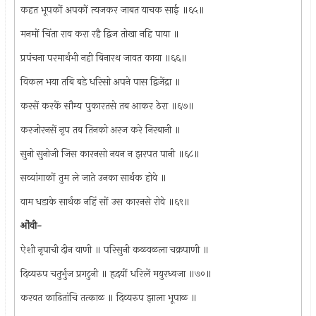
कहत भूपकों अपकों त्यजकर जाबत याचक साई ॥६५॥
मनमों चिंता राव करा रहै द्विज तोखा नहि पाया ॥
प्रपंचना परमार्थभी नही बिनारथ जावत काया ॥६६॥
विकल भया तबि बडे धरिसो अपने पास द्विजेंद्रा ॥
करसें करकें सौम्य पुकारतसे तब आकर ठेरा ॥६७॥
करजोरनसें नृप तब तिनको अरज करे निरबानी ॥
सुनो सुनोजी जिस कारनसो नयन न झरपत पानी ॥६८॥
सव्यांगाकों तुम ले जाते उनका सार्थक होवे ॥
वाम धडाके सार्थक नहिं सों उस कारनसे रोवे ॥६९॥
ओंवी-
ऐशी नृपाची दीन वाणी ॥ परिसुनी कळवळला चक्रपाणी ॥
दिव्यरुप चतुर्भुज प्रगटुनी ॥ हृदयीं धरिलें मयुरध्वजा ॥७०॥
करवत काढितांचि तत्काळ ॥ दिव्यरुप झाला भूपाळ ॥