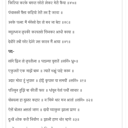
किरिपा करके बछरा छोरो लेकर मेरी कैया ॥४७॥
पंचानननें वैसा कहियो तेरी तन है जरठा ॥
उनके पलट मै मंगेसो देव तो बच जा बेटा ॥४८॥
मयूरध्वज नृपकी करवतसे छिनकर आधी काया ॥
देवोंगे तबी छोर देउंगे उस कारन मैं आया ॥४९॥
पद-
सांगे द्विज तो नृपतीला ॥ घडल्या वृत्तातें ॥सांगें० ध्रु०॥
एकुलतें एक माझें बाळ ॥ त्यातें भक्षुं पाहे काळ ॥
उदार मोठा तूं भूपाळ ॥ होईं कृपाळ या समयीं ॥सांगे० ॥१॥
परिसुन तुझि बा कीर्ती फार ॥ धांवून येतां पथीं साचार ॥
वोढवला हा दुस्तर कहार ॥ न मिळे थार मज आतां ॥सांगे० ॥२॥
ऐसें बोलत असतां जाण ॥ दावी व्याकुळ झाला प्राण ॥
दुःखें शोक करी निर्वाण ॥ झाली हाण थोर म्हणे ॥३॥