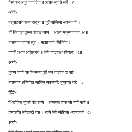
हंसध्वज अनुशाल्वादिक ते अपार भूपति संगें ॥४॥
ओंवी-
बब्रूवाहनाचें राज्य टाकून ॥ पुढें चालिला श्यामकर्ण ॥
तों तिकडून दुसरा यज्ञाश्च जाण ॥ आला मयूरध्वजाचा ॥५॥
ताम्रध्वज तयाचा सुत ॥ महाप्रतापी कीर्तिवंत ।
हयातें रक्षक अतिसमर्थ ॥ तेणें पांडवांश्च धरियेला ॥६॥
आर्या-
कृष्ण म्हणे पार्थातें समय पुढें मज कठीण हा वाटे ॥
ताम्रध्वज अतियोद्धा लाविल सकळांहि मृत्युच्या वाटे ॥७॥
दिंडी-
शिखीकेतू भूपती वीर साजे ॥ सत्यसंध प्राज्ञ जो महीं गाजे ॥
रत्‍नपूरींत नर्मदातटीं यज्ञ ॥ करी तेणें सोडिला श्यामकर्ण ॥८॥
आर्या-