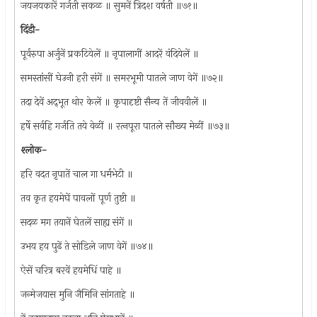
जयजयकारें गर्जती सकळ ॥ सुमनें त्रिदश वर्षती ॥७१॥
दिंडी-
पूर्वरुपा अर्जुनें प्रकटियेलें ॥ नृपालागीं आदरें वंदियेलें ॥
समस्तांसीं घेउनी हरी संगें ॥ समरभूमी पातले जाण वेगें ॥७२॥
तदा देवें अद्‌भूत थोर केलें ॥ कृपादृष्टी सैन्य तें जीववीलें ॥
हर्षे सर्वहि गर्जति तये वेळीं ॥ रत्‍नपूरा पातले सौख्य मेळीं ॥७३॥
श्‍लोक-
हरि वदत नृपातें चाल गा धर्मभेटी ॥
तव कृत हयमेघें पावलों पूर्ण तुष्टी ॥
सदळ मग तयानें घेतलें साह्य संगें ॥
उभय हय पुढें ते सोडिले जाण वेगें ॥७४॥
ऐसें चरित्र बरवें हयमेधिं पाहे ॥
जन्मेजयास मुनि जैमिनि सांगताहे ॥