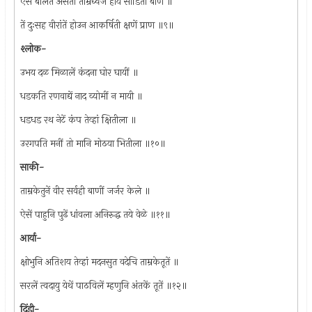
ऐसें बोलत असतां ताम्रध्वज होय सोडिता बाण ॥
तें दुःसह वीरांतें होउन आकर्षिती क्षणें प्राण ॥९॥
श्लोक-
उभय दळ मिळालें कंदना घोर घायीं ॥
धडकति रणवाद्यें नाद व्योमीं न मायी ॥
धडधड रथ नेटें कंप तेव्हां क्षितीला ॥
उरगपति मनीं तो मानि मोठया भितीला ॥१०॥
साकी-
ताम्रकेतुनें वीर सर्वही बाणीं जर्जर केले ॥
ऐसें पाहुनि पुढें धांवला अनिरुद्ध तये वेळे ॥११॥
आर्या-
क्षोभुनि अतिशय तेव्हां मदनसुत वदेचि ताम्रकेतूतें ॥
सरलें त्वदायु येथें पाठविलें म्हणुनि अंतकें तूतें ॥१२॥
दिंडी-