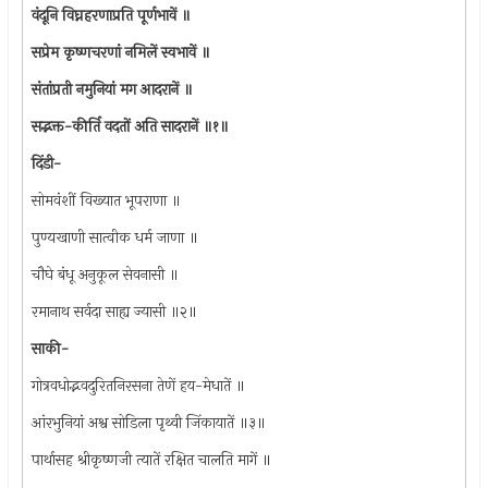
वंदूनि विघ्नहरणाप्रति पूर्णभावें ॥
सप्रेम कृष्णचरणां नमिलें स्वभावें ॥
संतांप्रती नमुनियां मग आदरानें ॥
सद्भक्त-कीर्ति वदतों अति सादरानें ॥१॥
दिंडी-
सोमवंशीं विख्यात भूपराणा ॥
पुण्यखाणी सात्वीक धर्म जाणा ॥
चौघे बंधू अनुकूल सेवनासी ॥
रमानाथ सर्वदा साह्य ज्यासी ॥२॥
साकी-
गोत्रवधोद्भवदुरितनिरसना तेणें हय-मेधातें ॥
आंरभुनियां अश्व सोडिला पृथ्वी जिंकायातें ॥३॥
पार्थासह श्रीकृष्णजी त्यातें रक्षित चालति मागें ॥