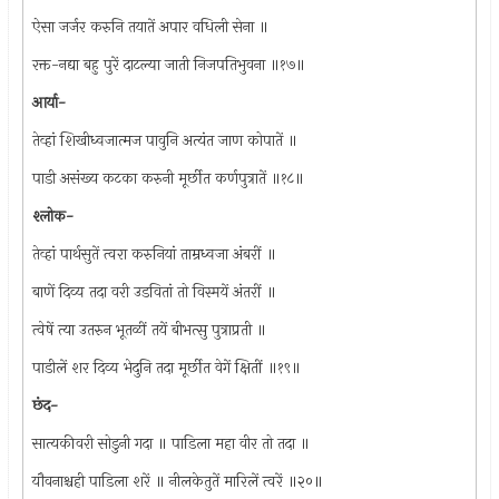
ऐसा जर्जर करुनि तयातें अपार वधिली सेना ॥
रक्त-नद्या बहु पुरें दाटल्या जाती निजपतिभुवना ॥१७॥
आर्या-
तेव्हां शिखीध्वजात्मज पावुनि अत्यंत जाण कोपातें ॥
पाडी असंख्य कटका करुनी मूर्छीत कर्णपुत्रातें ॥१८॥
श्लोक-
तेव्हां पार्थसुतें त्वरा करुनियां ताम्रध्वजा अंबरीं ॥
बाणें दिव्य तदा वरी उडवितां तो विस्मयें अंतरीं ॥
त्वेषें त्या उतरुन भूतळीं तयें बीभत्सु पुत्राप्रती ॥
पाडीलें शर दिव्य भेदुनि तदा मूर्छीत वेगें क्षितीं ॥१९॥
छंद-
सात्यकीवरी सोडुनी गदा ॥ पाडिला महा वीर तो तदा ॥
यौवनाश्चही पाडिला शरें ॥ नीलकेतुतें मारिलें त्वरें ॥२०॥