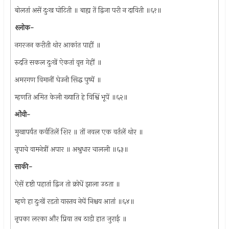
बोलतां असें दुःख घोटिती ॥ बाह्य तें द्विजा परी न दाविती ॥६१॥
श्‍लोक-
नगरजन करीती थोर आकांत पाहीं ॥
रुदति सकल दुःखें ऐकतां वृत्त गेहीं ॥
अमरगण विमानीं घेउनी सिद्ध पुष्पें ॥
म्हणति अमित केली ख्याति हे विश्विं भूपें ॥६२॥
ओंवी-
मुखापर्यंत कर्वतिलें शिर ॥ तों नवल एक वर्तलें थोर ॥
नृपाचे वामनेत्रीं अपार ॥ अश्रुधार चालली ॥६३॥
साकी-
ऐसें दृष्टी पहातां द्विज तो क्रोधें झाला उठता ॥
म्हणे हा दुःखें रडतो यास्तव नेघें निश्चय आतां ॥६४॥
नृपका लरका और प्रिया तब ठाडी हात जुराई ॥