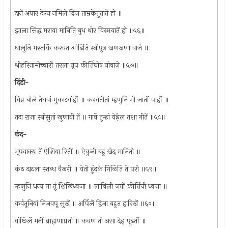
दानें अपार देउन नमिले द्विज ताम्रकेतुतातें हो ॥
झाला सिद्ध मराया मानिति बुध थोर विस्मयातें हो ॥५६॥
घालुनि मस्तकिं करवत ओढिति स्त्रीपुत्र खणखणा वाजे ॥
श्रीहरिनामोच्चारीं तरला नृप कीर्तिघोष नांवाजे ॥५७॥
दिंडी-
विप्र बोले तेधवां मुकाटयांहीं ॥ करवतीतां म्हणुनि मी जातों पाहीं ॥
तदा राजा स्त्रीसुतां खुणावी तें ॥ गावें तुम्हां येईल तशा गीतें ॥५८॥
छंद-
भूपवाक्य तें ऐशिया रितीं ॥ ऐकुनी बहू खेद मानिती ॥
कंठ दाटला स्तब्ध वैखरी ॥ येती हुंदके गिळिति ते परी ॥५९॥
म्हणुनि धन्य गा तूं शिखिध्वजा ॥ लाविली जगीं कीर्तिची ध्वजा ॥
कर्वतूनियां निजवपू सुखें ॥ अर्पिलें द्विजा बहुत हारिखें ॥६०॥
वांछिलें मनीं ब्राह्मणाप्रती ॥ कवण तो असा देइ पूढतीं ॥