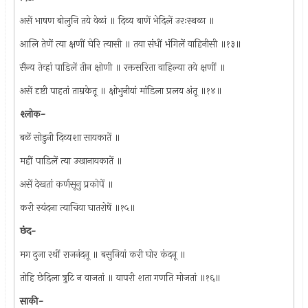
असें भाषण बोलुनि तये वेळां ॥ दिव्य बाणें भेदिलें उरःस्थळा ॥
आलि तेणें त्या क्षणीं घेरि त्यासी ॥ तया संधीं भंगिलें वाहिनीसी ॥१३॥
सैन्य तेव्हां पाडिलें तीन क्षोणी ॥ रक्तसरिता वाहिल्या तये क्षणीं ॥
असें दृष्टी पाहतां ताम्रकेतू ॥ क्षोभुनीयां मांडिला प्रलय अंतू ॥१४॥
श्लोक-
बळें सोडुनी दिव्यशा सायकातें ॥
महीं पाडिलें त्या उखानायकातें ॥
असें देखतां कर्णसूनु प्रकोपें ॥
करी स्यंदना त्याचिया घातरोषें ॥१५॥
छंद-
मग दुजा रथीं राजनंदनू ॥ बसुनियां करी घोर कंदनू ॥
तोहि छेदिला त्रुटि न वाजतां ॥ यापरी शता गणति मोजतां ॥१६॥
साकी-