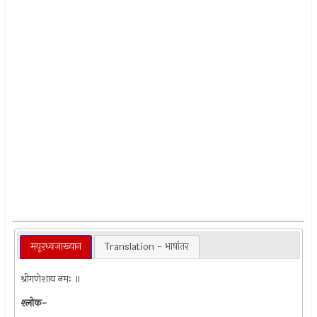
मयूरध्वजाख्यान
Translation - भाषांतर
श्रीगणेशाय नमः ॥
श्‍लोक-