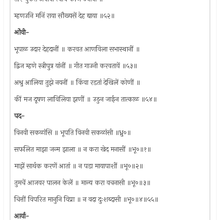
म्हणउनि मनिं राया सौख्यसें देह द्याया ॥५२॥
ओंवी-
भूपाळ उदार देहदानीं ॥ करवत आणविला सभास्थानीं ॥
द्विज म्हणे स्त्रीपुत्र यांनीं ॥ गीत गाउनी करवतावें ॥५३॥
अश्रु आलिया तुझे नयनीं ॥ किंवा रडतां देखिलें कोणीं ॥
कीं मज दूषण लाविलिया झणीं ॥ उठुन जाईन तात्काळ ॥५४॥
पद-
विनवी सकळांसि ॥ भूपति विनवी सकळांसी ॥ध्रु०॥
सफलित माझा जन्म झाला ॥ न करा खेद मनासीं ॥भू०॥१॥
माझें सार्थक करणें आतां ॥ न पडा मायापाशीं ॥भू०॥२॥
तुमचें आजवर पालन केलें ॥ मान्य करा वचनासी ॥भू०॥३॥
चित्तीं विपरित मानुनि विप्रा ॥ न वदा दुःशब्दासी ॥भू०॥४॥५५॥
आर्या-