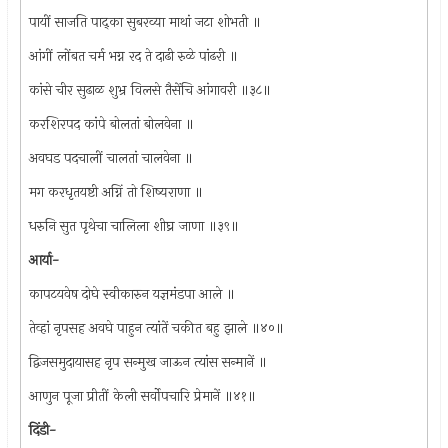
पायीं साजति पाद्का सुबरव्या माथां जटा शोभती ॥
आंगीं लोंबत चर्म भग्न रद ते दाढी रुळे पांढरी ॥
कांसे चीर सुढाळ शुभ्र विलसे तैसेंचि आंगावरी ॥३८॥
करशिरपद कांपे बोलतां बोलवेना ॥
अवघड पदचालीं चालतां चालवेना ॥
मग करधृतयष्टी अग्निं तो शिष्यराणा ॥
धरुनि सुत पृथेचा चालिला शीघ्र जाणा ॥३९॥
आर्या-
कापटयवेष दोघे स्वीकारुन यज्ञमंडपा आले ॥
तेव्हां नृपसह अवघे पाहुन त्यांतें चकीत बहु झाले ॥४०॥
द्विजसमुदायासह नृप सन्मुख जाऊन त्यांस सन्मानें ॥
आणुन पूजा प्रीतीं केली सर्वोपचारि प्रेमानें ॥४१॥
दिंडी-