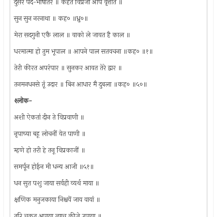
दुसरें पद-भाषांतर ॥ कहते विप्रजी आप वृत्तांत ॥
सुन सुन नरनाथा ॥ कह० ॥ध्रु०॥
मेरा सदगुनी एकै लाल ॥ वाको ले जावत है काल ॥
धरमात्मा हो तुम भूपाल ॥ आपने पाल सतवचना ॥कह० ॥१॥
तेरी कीरत अपरंपार ॥ सुनकर आवत तेरे द्वार ॥
तनमनधनसे तूं उदार ॥ बिन आधार मै दुबला ॥कह० ॥५०॥
श्लोक-
अशी ऐकतां दीन ते विप्रवाणी ॥
नृपाच्या बहू लोचनीं येत पाणी ॥
म्हणे हो तरी हे तनू विप्रकाजीं ॥
समर्पून होईन मी धन्य आजी ॥५१॥
धन सुत पशु जाया सर्वही व्यर्थ माया ॥
क्षणिक मनुजकाया निश्चयें जाय वायां ॥
तरि चुकत अपाया त्याच कीजे उपाया ॥