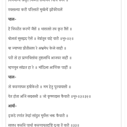
निजभाग्यें अमृत मिळतां संमार्जन त्याचें केलें ॥
गवसल्या करीं परिसातें मूर्खत्वें झोंकीयलें
चाल-
हें विपरीत करणें जैसें ॥ भासतसे तव कृत तैसें ॥
बोलतां सुसद्गद ऐसें ॥ नेत्रांतून वाहे वारी ॥भू०॥२॥
बा ज्याच्या प्रीतीस्तव रे अश्वमेध केले साही ॥
परी तो हा प्राणविसांवा तुष्टलाचि आजवर नाहीं ॥
म्हणवुन सांप्रत हा रे ॥ मांडिला आणिक पाहीं ॥
चाल-
तो करुणाघन हृषीकेशी ॥ मम हेतु पुरवायासी ॥
येत होता अजि सदनासी ॥ जो कृष्णदास कैवारी ॥भू०॥३॥३२॥
आर्या-
इकडे रणांत तेव्हां सांडुन मूर्छेस भक्त कैवारी ॥
सावध करुनि पार्था करुणामृतदृष्टि दुःख तें वारी ॥३३॥