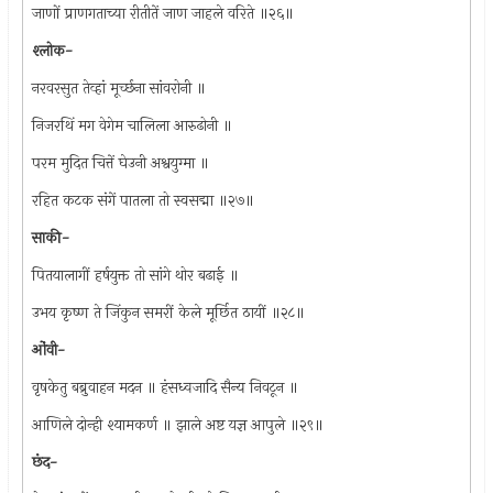
जाणों प्राणगताच्या रीतीतें जाण जाहले वरिते ॥२६॥
श्‍लोक-
नरवरसुत तेव्हां मूर्च्छना सांवरोनी ॥
निजरथिं मग वेगेम चालिला आरुढोनी ॥
परम मुदित चित्तें घेउनी अश्वयुग्मा ॥
रहित कटक संगें पातला तो स्वसद्मा ॥२७॥
साकी-
पितयालागीं हर्षयुक्त तो सांगे थोर बढाई ॥
उभय कृष्ण ते जिंकुन समरीं केले मूर्छित ठायीं ॥२८॥
ओंवी-
वृषकेतु बब्रुवाहन मदन ॥ हंसध्वजादि सैन्य निवटून ॥
आणिले दोन्ही श्यामकर्ण ॥ झाले अष्ट यज्ञ आपुले ॥२९॥
छंद-