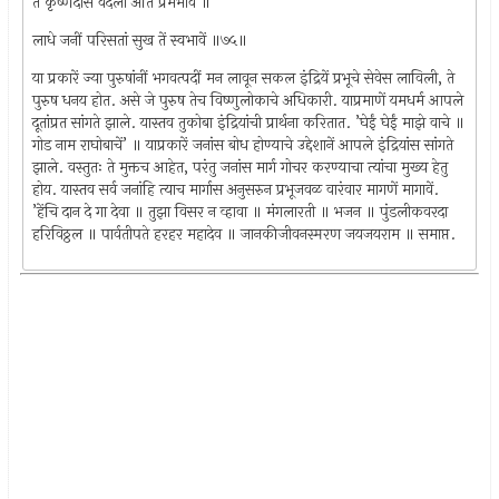
तें कृष्णदास वदला अति प्रेमभावें ॥
लाधे जनीं परिसतां सुख तें स्वभावें ॥७५॥
या प्रकारें ज्या पुरुषांनीं भगवत्पदीं मन लावून सकल इंद्रियें प्रभूचे सेवेस लाविली, ते
पुरुष धनय होत. असे जे पुरुष तेच विष्णुलोकाचे अधिकारी. याप्रमाणें यमधर्म आपले
दूतांप्रत सांगते झाले. यास्तव तुकोबा इंद्रियांची प्रार्थना करितात. ’घेईं घेईं माझे वाचे ॥
गोड नाम राघोबाचें’ ॥ याप्रकारें जनांस बोध होण्याचे उद्देशानें आपले इंद्रियांस सांगते
झाले. वस्तुतः ते मुक्तच आहेत, परंतु जनांस मार्ग गोचर करण्याचा त्यांचा मुख्य हेतु
होय. यास्तव सर्व जनांहि त्याच मार्गास अनुसरुन प्रभूजवळ वारंवार मागणें मागावें.
’हेंचि दान दे गा देवा ॥ तुझा विसर न व्हावा ॥ मंगलारती ॥ भजन ॥ पुंडलीकवरदा
हरिविठ्ठल ॥ पार्वतीपते हरहर महादेव ॥ जानकीजीवनस्मरण जयजयराम ॥ समाप्त.