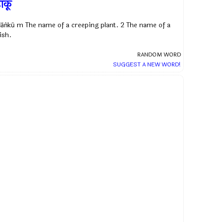
ांकू
ḍāṅkū m The name of a creeping plant. 2 The name of a
ish.
RANDOM WORD
SUGGEST A NEW WORD!