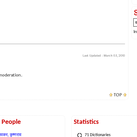
I
Last Updated :
March 03, 2010
 moderation.
TOP
t People
Statistics
वकर, कृष्णराव
71 Dictionaries