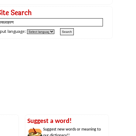
Site Search
nput language:
Suggest a word!
Suggest new words or meaning to
our dictionary!!