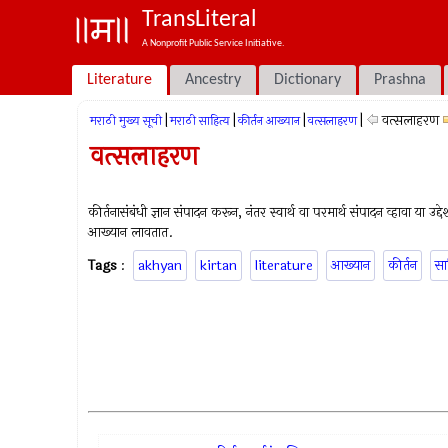
TransLiteral
A Nonprofit Public Service Initiative.
Literature
Ancestry
Dictionary
Prashna
|
|
|
|
वत्सलाहरण
मराठी मुख्य सूची
मराठी साहित्य
कीर्तन आख्यान
वत्सलाहरण
वत्सलाहरण
कीर्तनासंबंधी ज्ञान संपादन करून, नंतर स्वार्थ वा परमार्थ संपादन व्हावा या उद
आख्यान लावतात.
Tags
:
akhyan
kirtan
literature
आख्यान
कीर्तन
सा