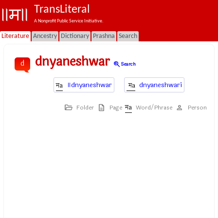
TransLiteral
A Nonprofit Public Service Initiative.
Literature
Ancestry
Dictionary
Prashna
Search
dnyaneshwar
d
zoom_in
Search
॥dnyaneshwar
dnyaneshwari
Folder
Page
Word/Phrase
Person