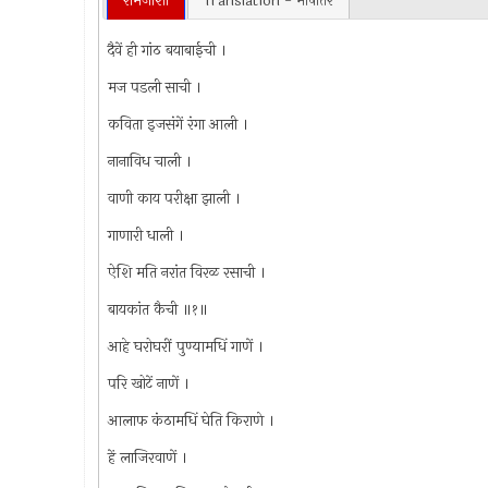
रामजोशी
Translation - भाषांतर
दैवें ही गांठ बयाबाईची ।
मज पडली साची ।
कविता इजसंगें रंगा आली ।
नानाविध चाली ।
वाणी काय परीक्षा झाली ।
गाणारी धाली ।
ऐशि मति नरांत विरळ रसाची ।
बायकांत कैची ॥१॥
आहे घरोघरीं पुण्यामधिं गाणें ।
परि खोटें नाणें ।
आलाफ कंठामधिं घेति किराणे ।
हें लाजिरवाणें ।