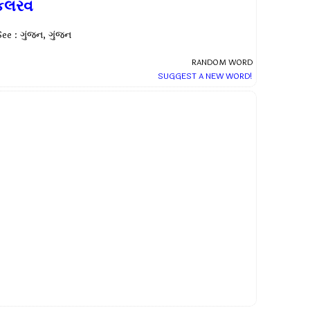
કલરવ
See : ગુંજન, ગુંજન
RANDOM WORD
SUGGEST A NEW WORD!