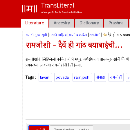
TransLiteral
A Nonprofit Public Service Initiative.
Literature
Ancestry
Dictionary
Prashna
|
|
|
|
दैवें ही गांठ बय
मराठी मुख्य सूची
मराठी साहित्य
गाणी व कविता
रामजोशी
रामजोशी - दैवें ही गांठ बयाबाईची...
रामजोशांनी लिहिलेली कविता मोठी मधुर, अर्थसंपन्न व प्रासअनुप्रासांची 
प्रकारच्या लावण्या रामजोशांनी लिहिल्या.
Tags
:
lavani
povada
ramjoshi
पोवाडा
रामजोशी
ल