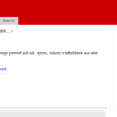
Search
ाबाईची...
पैंजणे घालून ठुमकणारी अशी आहे. शृंगारपर, उपदेशपर व देवदैवतविषयक अशा अनेक
ावणी