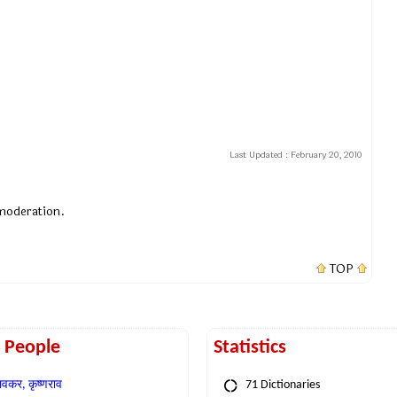
Last Updated :
February 20, 2010
 moderation.
TOP
t People
Statistics
वकर, कृष्णराव
71 Dictionaries