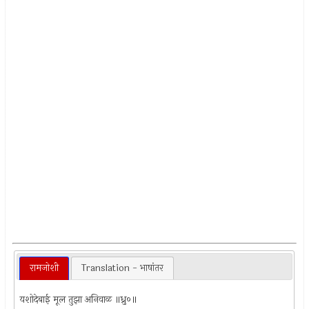
रामजोशी
Translation - भाषांतर
यशोदेबाई मूल तुझा अनिवाळ ॥ध्रु०॥