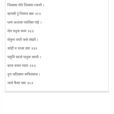
जितक्या गोपे तितक्या टकळी ।
म्हणसी तूं चिमणा बाळ ॥१॥
धन्य अशाला व्यालिस गाई ।
गोप वधूचा काळ ॥२॥
गोकुळ नगरी कसे नांदावें ।
कांहीं न उरला ताळ ॥३॥
पाहुनि वाटतो घातुक यापरी ।
बरवा काळा व्याळ ॥४॥
तुज लडिवाळा कविरायाचा ।
जातो कैसा चाळ ॥५॥