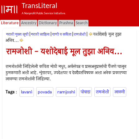
TransLiteral
A Nonprofit Public Service Initiative.
Literature
Ancestry
Dictionary
Prashna
Search
|
|
|
|
यशोदेबाई मूल तुझा
मराठी मुख्य सूची
मराठी साहित्य
गाणी व कविता
रामजोशी
अनिव...
रामजोशी - यशोदेबाई मूल तुझा अनिव...
रामजोशांनी लिहिलेली कविता मोठी मधुर, अर्थसंपन्न व प्रासअनुप्रासांची पैंजणे घालून
ठुमकणारी अशी आहे. शृंगारपर, उपदेशपर व देवदैवतविषयक अशा अनेक प्रकारच्या
लावण्या रामजोशांनी लिहिल्या.
Tags
:
lavani
povada
ramjoshi
पोवाडा
रामजोशी
लावणी