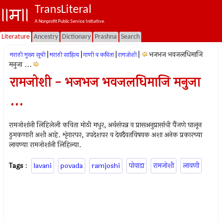
TransLiteral
A Nonprofit Public Service Initiative.
Literature
Ancestry
Dictionary
Prashna
Search
|
|
|
|
भजभज भवजलधिमाजि
मराठी मुख्य सूची
मराठी साहित्य
गाणी व कविता
रामजोशी
मनुजा ...
रामजोशी - भजभज भवजलधिमाजि मनुजा
...
रामजोशांनी लिहिलेली कविता मोठी मधुर, अर्थसंपन्न व प्रासअनुप्रासांची पैंजणे घालून
ठुमकणारी अशी आहे. शृंगारपर, उपदेशपर व देवदैवतविषयक अशा अनेक प्रकारच्या
लावण्या रामजोशांनी लिहिल्या.
Tags
:
lavani
povada
ramjoshi
पोवाडा
रामजोशी
लावणी