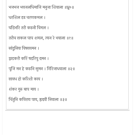
भजभज भवजलधिमाजि मनुजा शिवाला ॥ध्रु०॥
धरशिल दृढ चरणकमल ।
घडिभरि तरी करुनी विमल ।
तरीच सकल पाप शमल, त्यज रे भवाला ॥१॥
सांडुनिया विषयवमन ।
झडकरी करिं षडरिपु दमन ।
पूजि मन हे करुनि सुमन । गिरिजाधवाला ॥२॥
सावध हो करिशी काय ।
शंकर गुरु बाप माय ।
चिंतुनि कविराय पाय, ह्रदयीं निवाला ॥३॥