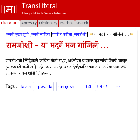
TransLiteral
A Nonprofit Public Service Initiative.
Literature
Ancestry
Dictionary
Prashna
Search
|
|
|
|
या मदनें मज गांजिलें ...
मराठी मुख्य सूची
मराठी साहित्य
गाणी व कविता
रामजोशी
रामजोशी - या मदनें मज गांजिलें ...
रामजोशांनी लिहिलेली कविता मोठी मधुर, अर्थसंपन्न व प्रासअनुप्रासांची पैंजणे घालून
ठुमकणारी अशी आहे. शृंगारपर, उपदेशपर व देवदैवतविषयक अशा अनेक प्रकारच्या
लावण्या रामजोशांनी लिहिल्या.
Tags
:
lavani
povada
ramjoshi
पोवाडा
रामजोशी
लावणी