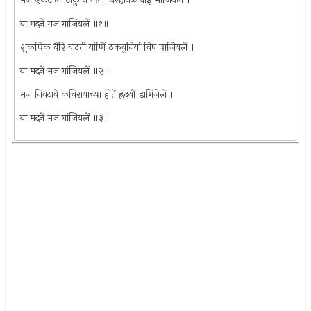
मज एकटीला टाकुनि गेला विरहानळें बाई भाजियलें ।
या मदनें मज गांजियलें ॥१॥
शुकपिक वैरि वाटती यांणिं ठकवुनियां विष पाजियलें ।
या मदनें मज गांजियलें ॥२॥
मज निवटावें कविरायाच्या होतें ह्रदयीं डागिजेलें ।
या मदनें मज गांजियलें ॥३॥