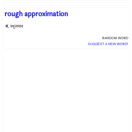
rough approximation
न.
स्थूलमान
RANDOM WORD
SUGGEST A NEW WORD!