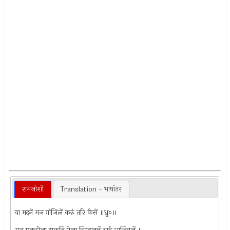
रामजोशी
Translation - भाषांतर
या मदनें मज गांजिलें करुं तरि कैसें ॥ध्रु०॥