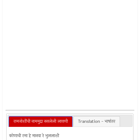
रामजोशींची नाममुद्रा नसलेली लावणी
Translation - भाषांतर
कोणाची रमा हे मानवा रे भुललाशी