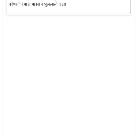
कोणाची रमा हे मानवा रे भुललासी ॥३॥