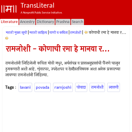
TransLiteral
A Nonprofit Public Service Initiative.
Literature
Ancestry
Dictionary
Prashna
Search
|
|
|
|
कोणाची रमा हे मानवा र...
मराठी मुख्य सूची
मराठी साहित्य
गाणी व कविता
रामजोशी
रामजोशी - कोणाची रमा हे मानवा र...
रामजोशांनी लिहिलेली कविता मोठी मधुर, अर्थसंपन्न व प्रासअनुप्रासांची पैंजणे घालून
ठुमकणारी अशी आहे. शृंगारपर, उपदेशपर व देवदैवतविषयक अशा अनेक प्रकारच्या
लावण्या रामजोशांनी लिहिल्या.
Tags
:
lavani
povada
ramjoshi
पोवाडा
रामजोशी
लावणी