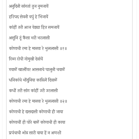
अनुदिनी सांगतां तुज नुमजावें
हरिपद सेवनी वपुं हे भिजावें
कांहीं तरी आज वेड्या हित समजावें
असूनि तूं कैसा भरी भरलासी
कोणाची रमा हे मानवा रे भुललासी ॥१॥
टिळा टोपी गोमुखी देवांचें
गवाळें खालींवर आसनाचे घालुनी चवाळें
धनिकांचे भोंदुनिया काढिलें दिवाळें
कधीं तरी सांग कांहीं उरी उरलासी
कोणाची रमा हे मानवा रे भुललासी ॥२॥
कोणाची हे दासदासी कोणाची ही जाया
कोणाचीं ही पोरे बाळें कोणाची ही काया
प्रपंचाची ओढ सारी वाया हें न अणशी