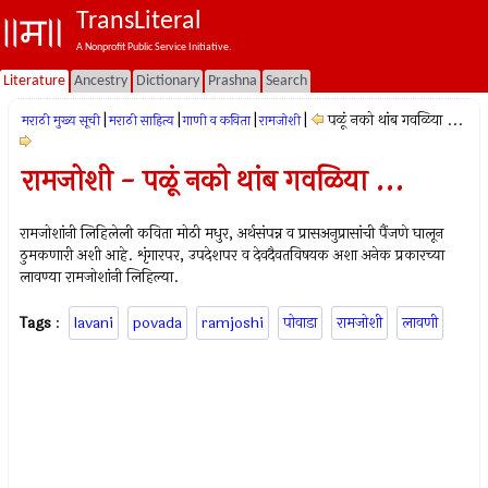
TransLiteral
A Nonprofit Public Service Initiative.
Literature
Ancestry
Dictionary
Prashna
Search
|
|
|
|
पळूं नको थांब गवळिया ...
मराठी मुख्य सूची
मराठी साहित्य
गाणी व कविता
रामजोशी
रामजोशी - पळूं नको थांब गवळिया ...
रामजोशांनी लिहिलेली कविता मोठी मधुर, अर्थसंपन्न व प्रासअनुप्रासांची पैंजणे घालून
ठुमकणारी अशी आहे. शृंगारपर, उपदेशपर व देवदैवतविषयक अशा अनेक प्रकारच्या
लावण्या रामजोशांनी लिहिल्या.
Tags
:
lavani
povada
ramjoshi
पोवाडा
रामजोशी
लावणी