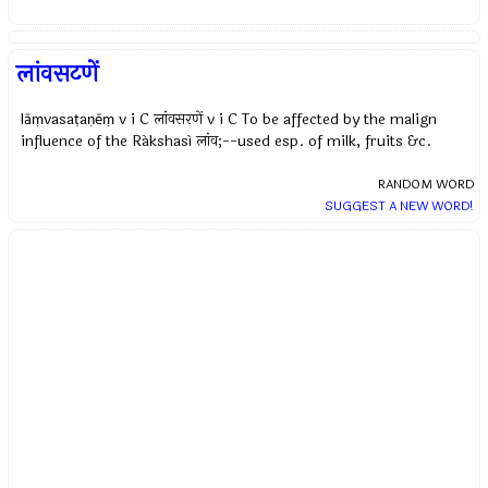
लांवसटणें
lāṃvasaṭaṇēṃ v i C लांवसरणें v i C To be affected by the malign
influence of the Rákshasí लांव;--used esp. of milk, fruits &c.
RANDOM WORD
SUGGEST A NEW WORD!