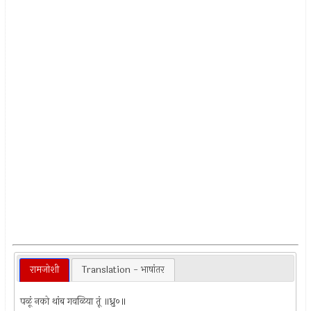
रामजोशी
Translation - भाषांतर
पळूं नको थांब गवळिया तूं ॥ध्रु०॥