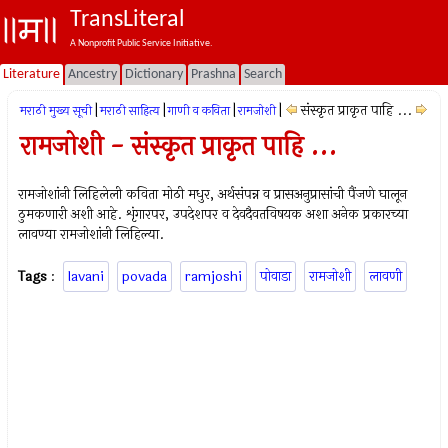
TransLiteral
A Nonprofit Public Service Initiative.
Literature
Ancestry
Dictionary
Prashna
Search
|
|
|
|
संस्कृत प्राकृत पाहि ...
मराठी मुख्य सूची
मराठी साहित्य
गाणी व कविता
रामजोशी
रामजोशी - संस्कृत प्राकृत पाहि ...
रामजोशांनी लिहिलेली कविता मोठी मधुर, अर्थसंपन्न व प्रासअनुप्रासांची पैंजणे घालून
ठुमकणारी अशी आहे. शृंगारपर, उपदेशपर व देवदैवतविषयक अशा अनेक प्रकारच्या
लावण्या रामजोशांनी लिहिल्या.
Tags
:
lavani
povada
ramjoshi
पोवाडा
रामजोशी
लावणी