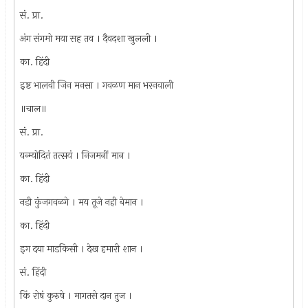
सं. प्रा.
अंग संगमो मया सह तव । दैवदशा खुलली ।
का. हिंदी
इष्ट भालवी जिन मनसा । गवळण मान भरनवाली
॥चाल॥
सं. प्रा.
यन्म्योदितं तत्सयं । निजमनीं मान ।
का. हिंदी
नडी कुंजगवळगे । मय तूजे नही बेमान ।
का. हिंदी
इग दया माडकिसी । देख हमारी शान ।
सं. हिंदी
किं रोषं कुरुषे । मागतसे दान तुज ।