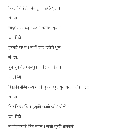
निनतंदी गे हेले क्यंव तुज पडगई भूल ।
सं. प्रा.
त्त्वदर्शनं तत्खलु । उठतो मस्तक शूल ॥
कां. हिंदी
इनगडी माधव । ना शिरपर डारोगी धूल
सं. प्रा.
मुंच मुंच चैलाधरमधुना । नंदाच्या पोरा ।
का. हिंदी
हिडनिन तंदिग मन्याग । पिहुजन बहुत बुरा मेरा । याहि ॥१॥
सं. प्रा.
तिष्ठ तिष्ठ सखि । इतुकी रागाने कां गे बोली ।
कां. हिंदी
ना गोकुळपति जिन्न म्याल । सखी सुनरी अलबेली ।