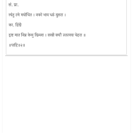
सं. प्रा.
त्त्वंतु रमे मयोचित । नको भाव धरुं दुसरा ।
का. हिंदी
इष्ट मात निन्न केळु दिल्ला । सखी क्यौ उतरगया चेहरा ॥
॥पाहि॥२॥