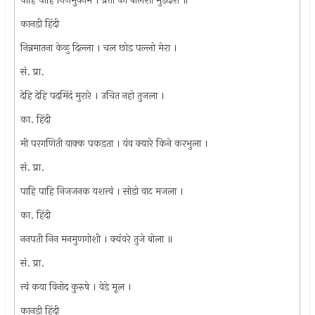
पाहि पाहि निजभुवनम । प्रती का बोलशी मुडदारा ॥
कानडी हिंदी
निन्नमातना केळु दिल्ला । चल छोड पल्लो मेरा ।
सं. प्रा.
देहि देहि पदमिंदं मुरारे । उचित नहो तुजला ।
का. हिंदी
मी परगणिती याक्क पकडता । यंव क्यारे किने करभुला ।
सं. प्रा.
पाहि पाहि निजजनक यशत्त्वं । सोडो वाट मजला ।
का. हिंदी
ननपती निन मनमुणगोशी । क्यंवरे तुजे बोला ॥
सं. प्रा.
त्त्वं कया विनोद कुरुषे । वेडे मूल ।
कानडी हिंदी