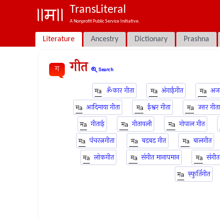
TransLiteral
A Nonprofit Public Service Initiative.
Literature
Ancestry
Dictionary
Prashna
गीत
ग
zoom_in
Search
ॐकार गीता
अंगाईगीत
अजग
आदिमाया गीता
ईश्वर गीता
उत्तर गीता
गीताई
गीतावली
गोपाल गीत
पंचरत्नगीता
बडबड गीत
बालगीत
लोकगीत
संगीत मानापमान
संगीत
स्फुर्तिगीत