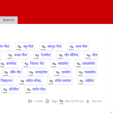
Search
र गीता
अनु गीता
अवधूत गीता
अश्म गीता
उध्दव गीता
ऐलगीता
गीत गोविन्द
गीता
ग्रामगीता
चित्रपट गीत
नाट्यगीत
नाट्यसंगीत
भक्ति गीत
भगवद्‌गीता
भावगीत
मानसगीत
 विद्याहरण
संगीत सौभद्र
संगीत स्वयंवर
स्त्रीगीत
हरिगीता
हारीत गीता
Folder
Page
Word/Phrase
Person