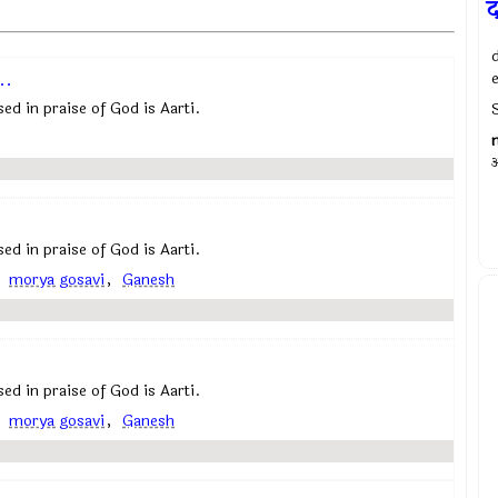
द
..
posed in praise of God is Aarti.
S
अ
posed in praise of God is Aarti.
,
morya gosavi
,
Ganesh
posed in praise of God is Aarti.
,
morya gosavi
,
Ganesh