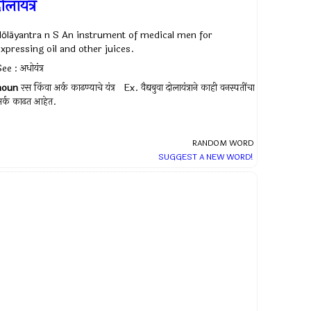
ोलायंत्र
dōlāyantra n S An instrument of medical men for
expressing oil and other juices.
ee : अधोयंत्र
noun
रस किंवा अर्क काढण्याचे यंत्र Ex.
वैद्यबुवा दोलायंत्राने काही वनस्पतींचा
र्क काढत आहेत.
RANDOM WORD
SUGGEST A NEW WORD!