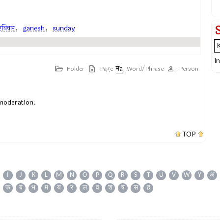
रविवार
,
ganesh
,
sunday
I
Folder
Page
Word/Phrase
Person
 moderation.
TOP
I
J
K
L
M
N
O
P
Q
R
S
T
U
V
W
Y
अ
फ
ब
भ
म
य
र
ल
व
श
ष
स
ह