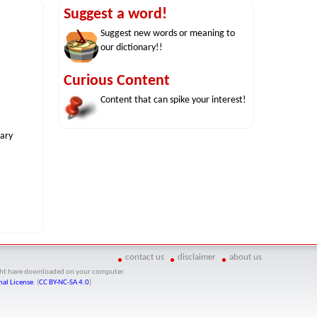
Suggest a word!
Suggest new words or meaning to
our dictionary!!
Curious Content
Content that can spike your interest!
nary
contact us
disclaimer
about us
might have downloaded on your computer.
al License
. (
CC BY-NC-SA 4.0
)