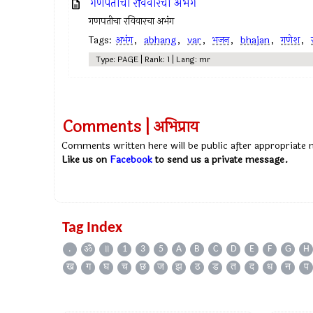
गणपतीचा रविवारचा अभंग
गणपतीचा रविवारचा अभंग
Tags:
अभंग
,
abhang
,
var
,
भजन
,
bhajan
,
गणेश
,
Type: PAGE | Rank: 1 | Lang: mr
Comments | अभिप्राय
Comments written here will be public after appropriate
Like us on
Facebook
to send us a private message.
Tag Index
.
ॐ
॥
1
3
5
A
B
C
D
E
F
G
H
ख
ग
घ
च
छ
ज
झ
ठ
ड
त
द
ध
न
प