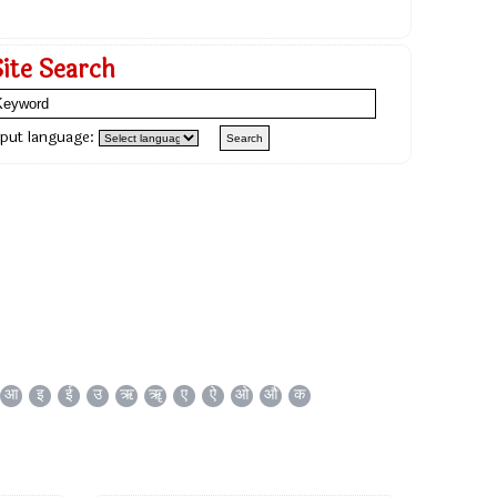
Site Search
nput language:
आ
इ
ई
उ
ऋ
ॠ
ए
ऐ
ओ
औ
क