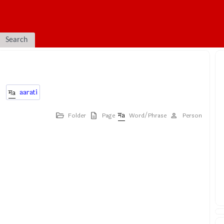
Search
aarati
Folder
Page
Word/Phrase
Person