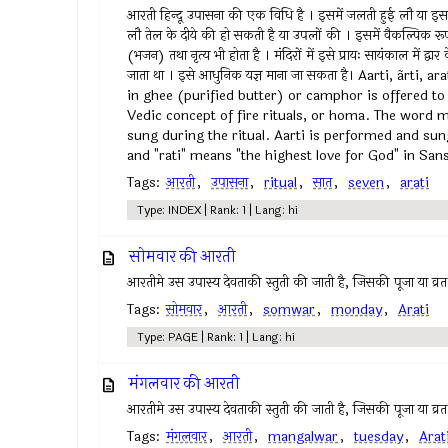
आरती हिन्दू उपासना की एक विधि है । इसमें जलती हुई लौ या इसक
लौ तेल के दीये की हो सकती है या उपलों की । इसमें वैकल्पिक रूप
(भजन) तथा नृत्य भी होता है । मंदिरों में इसे प्रायः सायंकाल में द्व
जाता था । इसे आधुनिक यज्ञ माना जा सकता है। Aarti, ãrti,
in ghee (purified butter) or camphor is offered to
Vedic concept of fire rituals, or homa. The word ma
sung during the ritual. Aarti is performed and sun
and "rati" means "the highest love for God" in Sans
Tags:
आरती
,
उपासना
,
ritual
,
सात
,
seven
,
arati
Type: INDEX | Rank: 1 | Lang: hi
सोमवार की आरती
आरतीमे उस उपास्य देवताकी स्तुती की जाती है, जिसकी पूजा या व्रत
Tags:
सोमवार
,
आरती
,
somwar
,
monday
,
Arati
Type: PAGE | Rank: 1 | Lang: hi
मंगलवार की आरती
आरतीमे उस उपास्य देवताकी स्तुती की जाती है, जिसकी पूजा या व्रत
Tags:
मंगलवार
,
आरती
,
mangalwar
,
tuesday
,
Arat