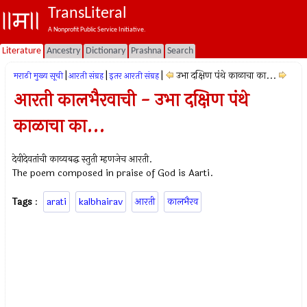
TransLiteral
A Nonprofit Public Service Initiative.
Literature
Ancestry
Dictionary
Prashna
Search
|
|
|
उभा दक्षिण पंथे काळाचा का...
मराठी मुख्य सूची
आरती संग्रह
इतर आरती संग्रह
आरती कालभैरवाची - उभा दक्षिण पंथे
काळाचा का...
देवीदेवतांची काव्यबद्ध स्तुती म्हणजेच आरती.
The poem composed in praise of God is Aarti.
Tags
:
arati
kalbhairav
आरती
कालभैरव