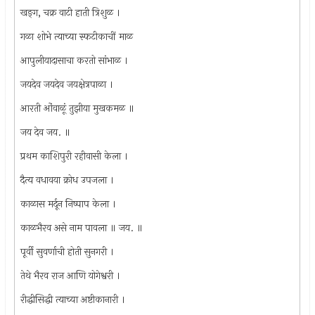
खङ्‌ग, चक्र वाटी हाती त्रिशुळ ।
गळा शोभे त्याच्या स्फटीकाचीं माळ
आपुलीयादासाचा करतो सांभाळ ।
जयदेव जयदेव जयक्षेत्रपाळा ।
आरती ओंवाळूं तुझीया मुखकमळ ॥
जय देव जय. ॥
प्रथम काशिपुरी रहीवासी केला ।
दैत्य वधावया क्रोध उपजला ।
काळास मर्दून निष्पाप केला ।
काळभैरव असे नाम पावला ॥ जय. ॥
पूर्वी सुवर्णाची होती सुनगरी ।
तेथे भैरव राज आणि योगेश्वरी ।
रीद्धीसिद्धी त्याच्या अष्टीकानारी ।