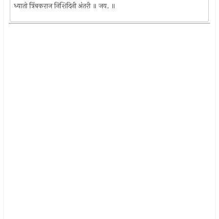
ध्यातो त्रिंबकराज निशिदिनी अंतरी ॥ जय. ॥