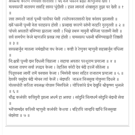
अंवऋषी कारणे गर्भवास सोशीसी । वेद नेले चोरुनि ब्रह्मा आणुनिया देसी ।
मत्स्यरुपीं नारायण सप्तहि सागर धुंडीसी । हस्त लागतां शंखासुरा तुझा वर देसी ॥ १
॥
रसा तळाशी जातां पृथ्वी पाठीवर घेसी ।परोपकारासाठी देवा कांसव झालासी ॥
दाढें धरुनी पृथ्वी नेता वराहरुप होसी । प्रल्हादा कारणे स्तंभी नरहरि गुरगुरसी ॥ २ ॥
पांचवे अवतारी बळिच्या द्वाराला जासी । भिक्षे स्थळ मागुनी बळिला पाताळी नेसी ॥
सर्व समर्पण केले म्हणउनि प्रसन्न त्या होसी । वामनरूप धरूनी बळिच्याद्वारी तिष्ठसी
॥ ३ ॥
सगस्त्रार्जुन मातला जमंदग्नीचा वध केला । कष्टी ते रेणुका म्हणुनी सहस्रार्जुन वधिला
॥
नि:क्षत्री पृथ्वी दान दिधली विप्राला । सहावा अवतार परशुराम प्रगटला ॥ ४ ॥
मातला रावण सर्वा उपद्रव केला । तेहतिस कोटी देव बंदी हरलें सीतेला ॥
पितृवचना लागीं रामें वनवास केला । मिळोनी वानर सहित राजाराम प्रगटला ॥ ५ ॥
देवकी वसुदेव बंदी मोचन त्वां केलें । नंदाघरि जाऊन निजसुख गोकुळा दिधले ॥
गोरसचोरी करिता नवलक्ष गोपाळ मिळविले । गोपिकांचे प्रेम देखुनि श्रीकृष्ण भुलले
॥ ६ ॥
बौद्ध कलंकी कवियुगी झाला अधर्म हा अवघा । सांडुनि नित्यधर्म सोडुनि नंदाची सेवा
॥
म्लेंच्छमर्दन करिसी म्हणुनी कलंकी केशवा । बहिरवि जान्हवि द्याचि निजसुखा
नंदसेवा ॥ ७ ॥