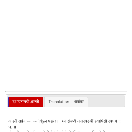
दशावताराची आरती
Translation - भाषांतर
आरती सप्रेम जय जय विठ्ठल परब्रह्म । भक्तसंकटी नानास्वरूपीं स्थापिसी स्वधर्म ॥
धृ. ॥