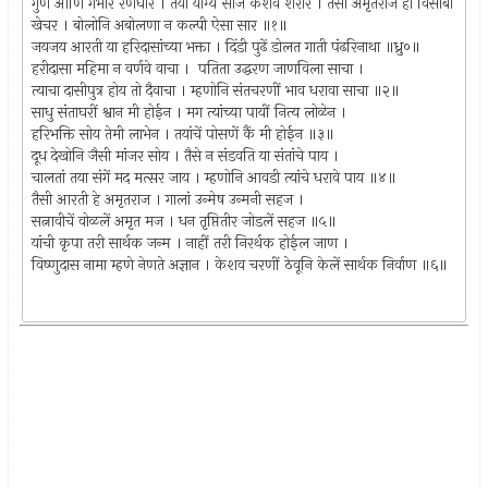
गुण आणि गंभीर रणधीर । तया योग्य साजे कशव शरीर । तैसा अमृतराज हा विसोबा
खेचर । बोलोनि अबोलणा न कल्पी ऐसा सार ॥१॥
जयजय आरती या हरिदासांच्या भक्ता । दिंडी पुढें डोलत गाती पंढरिनाथा ॥ध्रु०॥
हरीदासा महिमा न वर्णवे वाचा । पतिता उद्धरण जाणविला साचा ।
त्याचा दासीपुत्र होय तो दैवाचा । म्हणोनि संतचरणीं भाव धरावा साचा ॥२॥
साधु संताघरीं श्वान मी होईन । मग त्यांच्या पायीं नित्य लोळेन ।
हरिभक्ति सोय तेमी लाभेन । तयांचें पोसणें कैं मी होईन ॥३॥
दूध देखोनि जैसी मांजर सोय । तैसे न संडवति या संतांचे पाय ।
चालतां तया संगें मद मत्सर जाय । म्हणोनि आवडी त्यांचे धरावे पाय ॥४॥
तैसी आरती हे अमृतराज । गालां उन्मेष उन्मनी सहज ।
सत्नावीचें वोळलें अमृत मज । धन तृप्तितीर जोडलें सहज ॥५॥
यांची कृपा तरी सार्थक जन्म । नाहीं तरी निरर्थक होईल जाण ।
विष्णुदास नामा म्हणे नेणते अज्ञान । केशव चरणीं ठेवूनि केलें सार्थक निर्वाण ॥६॥