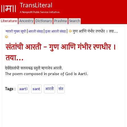
TransLiteral
A Nonprofit Public Service Initiative.
Literature
Ancestry
Dictionary
Prashna
Search
|
|
|
गुण आणि गंभीर रणधीर । तया...
मराठी मुख्य सूची
आरती संग्रह
इतर आरती संग्रह
संतांची आरती - गुण आणि गंभीर रणधीर ।
तया...
देवीदेवतांची काव्यबद्ध स्तुती म्हणजेच आरती.
The poem composed in praise of God is Aarti.
Tags
:
aarti
sant
आरती
संत