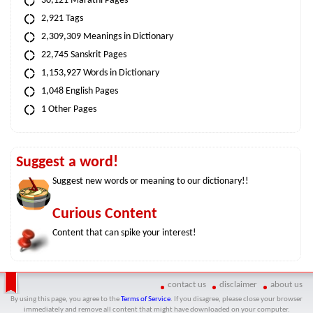
30,121 Marathi Pages
2,921 Tags
2,309,309 Meanings in Dictionary
22,745 Sanskrit Pages
1,153,927 Words in Dictionary
1,048 English Pages
1 Other Pages
Suggest a word!
Suggest new words or meaning to our dictionary!!
Curious Content
Content that can spike your interest!
contact us
disclaimer
about us
By using this page, you agree to the
Terms of Service
. If you disagree, please close your browser
immediately and remove all content that might have downloaded on your computer.