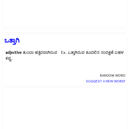
ಒತ್ತಾಗಿ
adjective
ತುಂಬಾ ಹತ್ತಿರವಾಗಿರುವ Ex.
ಒತ್ತಾಗಿರುವ ಕೂದಲಿನ ಸಂರಕ್ಷಣೆ ಬಹಳ
ಕಷ್ಟ.
RANDOM WORD
SUGGEST A NEW WORD!