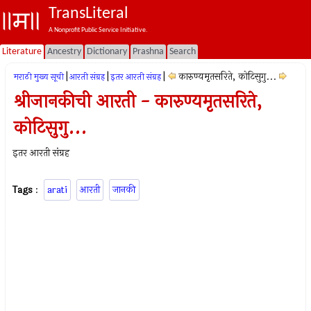
TransLiteral
A Nonprofit Public Service Initiative.
Literature
Ancestry
Dictionary
Prashna
Search
|
|
|
कारुण्यमृतसरिते, कोटिसुगु...
मराठी मुख्य सूची
आरती संग्रह
इतर आरती संग्रह
श्रीजानकीची आरती - कारुण्यमृतसरिते,
कोटिसुगु...
इतर आरती संग्रह
Tags
:
arati
आरती
जानकी