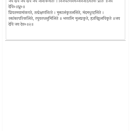
जय देवि जय देवि जय जानकिमातः । निजचरणनमज्जनजडिमतमः प्रातः ॥जय
देवि०॥ध्रु०॥
प्रियतमवामांकगते, तत्प्रेक्षणनिरते । मुक्तालंकृतलसिते, मंदमधुरहसिते ।
रक्तांबरपरिकलिते, रघुवरव्तनुमिलिते ॥ भगवत्गि मूलप्रकृते, हृतविठ्ठलविकृते ॥जय
देवि जय देव०॥२॥