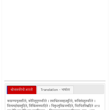
श्रीजानकीची आरती
Translation - भाषांतर
कारुण्यमृतसरिते, कोटिसुगुणभरिते । स्वाश्रितजनहृतदुरिते, कविसंस्तुतचरिते ।
नित्यमहोदयसुहिते, निखिलामयरहिते । विबुधमुनिव्रजमहिते, विरचितविश्वहिते ॥१॥