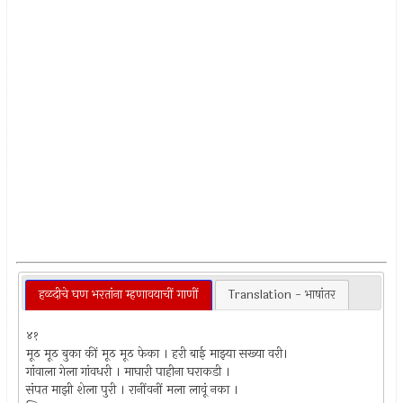
हळदीचे घण भरतांना म्हणावयाचीं गाणीं
Translation - भाषांतर
४१
मूठ मूठ बुका कीं मूठ मूठ फेका । हरी बाई माझ्या सख्या वरी।
गांवाला गेला गांवधरी । माघारी पाहीना घराकडी ।
संपत माझी शेला पुरी । रानींवनीं मला लावूं नका ।