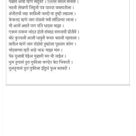
पन्नास आंबा म्हण नांदुकी । शिरस बसले सभेसी ।
भरुनी लेखणी लिहुनी पत्र पाठवा वनस्पतीला ।
अंजीराची लग्न काढिली जल्दी या तुम्ही लग्नाला ।
केकतड म्हणे जाग रांडानो मनी सोडिल्या लाजा ।
मी आलें असतें पण पति धाडना माझा ।
एकळ टाकळ भांडत होती संवदड समजावी प्रीतीनें ।
बोर कुरवली आली धावुनी कवठ बसली न्हायाला ।
नागील म्हणे जाग रांडांनो तुम्हांला पुसतय कोण ।
मांडवाच्या दारी आहे भाऊ माझा मान ।
पेरु गुलाबी येईल मुर्‍हाळी मग मी जाईन ।
गुल तुर्‍यानं तुरा गुफीला कण्हेर बेटा भिकारी ।
गुलतुर्‍यानं तुरा गुफीला झेंडूचं फुल बराबरी ।