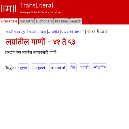
TransLiteral
A Nonprofit Public Service Initiative.
Literature
Ancestry
Dictionary
Prashna
Search
|
|
|
|
४१ ते ५३
मराठी मुख्य सूची
मराठी साहित्य
लोकगीते
घाटावरची लोकगीते
लग्नांतील गाणीं - ४१ ते ५३
हळदीचे घण भरतांना म्हणावयाचीं गाणीं
Tags
:
geet
lokgeet
marathi
गीत
मराठी
लोकगीत