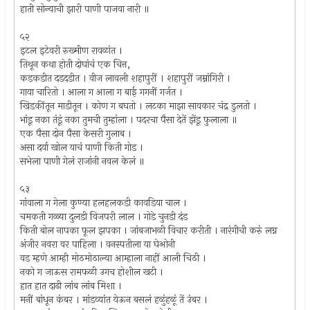
हाती सोन्याची झारी पाणी पाजवा नारी ॥
५२
इटल इटेवरी रुख्मीण रावळांत ।
तिथून कथा होती दोघांचं एक चित्त,
कडकडीत दडदडीत । वीज लावली शहापुरीं । शहापुरीं जम्नांगिरी ।
गाया चारितो । आला ग आला ग बाई गगनीं गर्जत ।
खिडकींतून माडीतून । कोण ग बघतो । लटका माझा सावकार चंद्र डुलतो ।
भांडू नका तंडूं नका तुमची तुम्हांला । पदरचा पैसा देतें झेंडू फुलाला ॥
एक पैसा दोन पैसा केसरी गुलाब ।
असा दर्या खोल याचं पाणी किती गोड ।
सभेला पाणी गेलं राजांनी नवल केलं ॥
५३
गांवाला ग गेला कुण्या हलहलकडी कावडिया चाल ।
चमकती गळ्या दुलडी विजपरी लाल । गोडे चुनडी दंड
किती बोल नापका फूल झपका । जांबजाभळी विचार करीती । नारंगीची करुं लग्न
अंजीर नवरा वर पाहिला । वनस्पतीला या घेओनी
वड म्हणे आम्ही मोठमोठाल्या आम्हाला नाहीं आली चिठी ।
नको ग जाऊस रामफळी उगच होशील खटी ।
हात हात दाढी लांब लांब मिशा ।
मनीं बांधून कंबर । मांडव्यांत येऊन बसलं हळुंहळूं तें उंबर ।