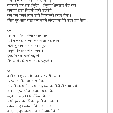
चला जाऊं आळंदी गांव पाहूं दवणा वाहूं ।
दवण्याची काय हवा शंभुदेवा । शंभूच्या शिखरावर बोल रावा ।
वामनाची द्रुपदा जितली त्यांनी पांडवांनी
यम्ना जम्ना जम्नाचं लाल पाणी किल्यामधीं हरहर बोला ।
गंगेला पूर आला पाह्या गेला सांगते सांगड्याला पेटी घाला प्राण गेला ।
५०
गांवाला ग गेला कुण्या गांवाला गेला ।
घडी घाल घडी घालावी सोयर्‍यादादा चुडं लाल ।
तुझ्या चुडयाची काय र हवा शंभूदेवा ।
शंभूच्या शिखरावरीं नामनामी ।
द्रुपदा जितली त्यांनी पांड्वांनीं ।
नीट बसावं सारंगपाणी सोनार घडूघडी ।
५१
अशी गेला कुण्या गांवा याचा घोर नाहीं मला ।
त्याच्या संगतीला देव मारवती गेला ॥
साजणी साजणी चिंतामणी । हिरव्या बनातीचीं मी यजमानिणी
राजाचा सुटला घोडा दरव्याला पडला वेढा ।
यमुना का जमुना मधें टाकिला डोल ।
पाणी हलना कां खिलना हरणी चाल चाल ।
नवरत्नाचा हार त्याला मोती चार - चार ।
आमुचा मुलुख वाण्याचा आमची बामणी बोली ।