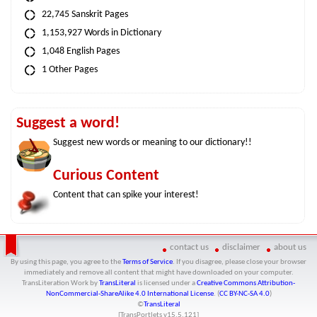
22,745 Sanskrit Pages
1,153,927 Words in Dictionary
1,048 English Pages
1 Other Pages
Suggest a word!
Suggest new words or meaning to our dictionary!!
Curious Content
Content that can spike your interest!
contact us
disclaimer
about us
By using this page, you agree to the
Terms of Service
. If you disagree, please close your browser
immediately and remove all content that might have downloaded on your computer.
TransLiteration Work
by
TransLiteral
is licensed under a
Creative Commons Attribution-
NonCommercial-ShareAlike 4.0 International License
. (
CC BY-NC-SA 4.0
)
©
TransLiteral
[TransPortlets v
15.5.121
]