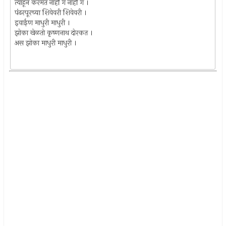
त्याहून करमत नाहीं ग नाहीं ग ।
पंढरपूरच्या शिवेवरी शिवेवरी ।
इवाईण माधुरी माधुरी ।
झोका खेळतो कृष्णनाथ दोरकत ।
अस झोका माधुरी माधुरी ।