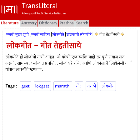
TransLiteral
A Nonprofit Public Service Initiative.
Literature
Ancestry
Dictionary
Prashna
Search
|
|
|
|
गीत तेहतीसावे
मराठी मुख्य सूची
मराठी साहित्य
लोकगीते
घाटावरची लोकगीते
लोकगीत - गीत तेहतीसावे
लोकगीते ही लोकांची गाणी आहेत. जी कोणी एक व्यक्ति नाहीं तर पूर्ण समाज गात
असतो. सामान्यतः लोकांत प्रचलित, लोकांद्वारे रचित आणि लोकांसाठी लिहीलेली गाणी
यांनाच लोकगीते म्हणतात.
Tags
:
geet
lokgeet
marathi
गीत
मराठी
लोकगीत