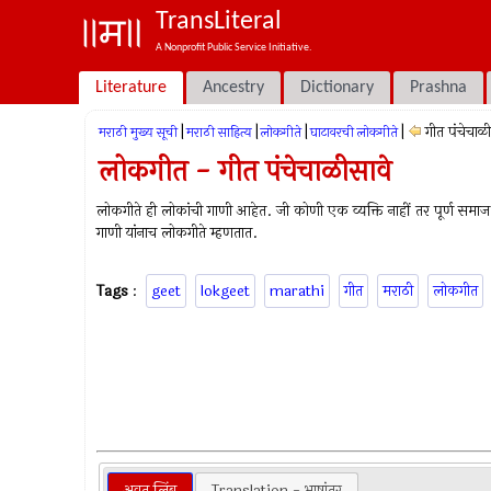
TransLiteral
A Nonprofit Public Service Initiative.
Literature
Ancestry
Dictionary
Prashna
|
|
|
|
गीत पंचेचाळी
मराठी मुख्य सूची
मराठी साहित्य
लोकगीते
घाटावरची लोकगीते
लोकगीत - गीत पंचेचाळीसावे
लोकगीते ही लोकांची गाणी आहेत. जी कोणी एक व्यक्ति नाहीं तर पूर्ण समा
गाणी यांनाच लोकगीते म्हणतात.
Tags
:
geet
lokgeet
marathi
गीत
मराठी
लोकगीत
अवत लिंबु
Translation - भाषांतर