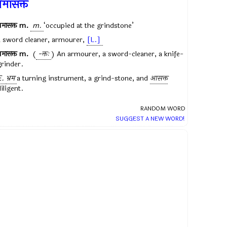
्रमासक्त
्रमासक्त
m.
m.
‘occupied at the grindstone’
a sword cleaner, armourer,
[L.]
्रमासक्त
m.
(
-क्तः
) An armourer, a sword-cleaner, a knife-
grinder.
E.
भ्रम
a turning instrument, a grind-stone, and
आसक्त
iligent.
RANDOM WORD
SUGGEST A NEW WORD!