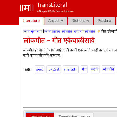
TransLiteral
A Nonprofit Public Service Initiative.
Literature
Ancestry
Dictionary
Prashna
|
|
|
|
गीत एकेचाळ
मराठी मुख्य सूची
मराठी साहित्य
लोकगीते
घाटावरची लोकगीते
लोकगीत - गीत एकेचाळीसावे
लोकगीते ही लोकांची गाणी आहेत. जी कोणी एक व्यक्ति नाहीं तर पूर्ण समा
गाणी यांनाच लोकगीते म्हणतात.
Tags
:
geet
lokgeet
marathi
गीत
मराठी
लोकगीत
गावाखालती बारव
Translation - भाषांतर