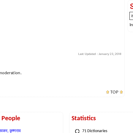
I
Last Updated :
January 23, 2018
 moderation.
TOP
t People
Statistics
वकर, कृष्णराव
71 Dictionaries