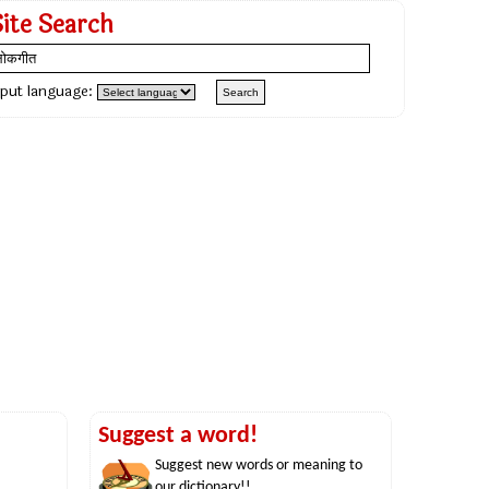
Site Search
nput language:
Suggest a word!
Suggest new words or meaning to
our dictionary!!