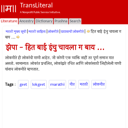
TransLiteral
A Nonprofit Public Service Initiative.
Literature
Ancestry
Dictionary
Prashna
Search
|
|
|
|
हित बाई इंचु चावला ग
मराठी मुख्य सूची
मराठी साहित्य
लोकगीते
घाटावरची लोकगीते
बाय ...
झेपा - हित बाई इंचु चावला ग बाय ...
लोकगीते ही लोकांची गाणी आहेत. जी कोणी एक व्यक्ति नाहीं तर पूर्ण समाज गात
असतो. सामान्यतः लोकांत प्रचलित, लोकांद्वारे रचित आणि लोकांसाठी लिहीलेली गाणी
यांनाच लोकगीते म्हणतात.
Tags
:
geet
lokgeet
marathi
गीत
मराठी
लोकगीत