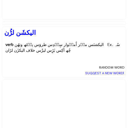
الیکشَن لڑُن
verb
الیکشنَس منٛز اُمیٖوار سٕنٛدِس طروَس پٮ۪ٹھ وتھُن Ex.
سُہ
چُھ أکِس بٔڑِس لیڑَس خلاف الیکژَن لڑان
RANDOM WORD
SUGGEST A NEW WORD!