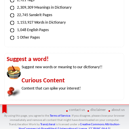
2,921 Tags
2,309,309 Meanings in Dictionary
22,745 Sanskrit Pages
1,153,927 Words in Dictionary
1,048 English Pages
1 Other Pages
Suggest a word!
Suggest new words or meaning to our dictionary!!
Curious Content
Content that can spike your interest!
contact us
disclaimer
about us
By using this page, you agree to the
Terms of Service
. If you disagree, please close your browser
immediately and remove all content that might have downloaded on your computer.
TransLiteration Work
by
TransLiteral
is licensed under a
Creative Commons Attribution-
NonCommercial-ShareAlike 4.0 International License
. (
CC BY-NC-SA 4.0
)