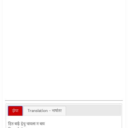
झेपा
Translation - भाषांतर
हित बाई इंचु चावला ग बाय