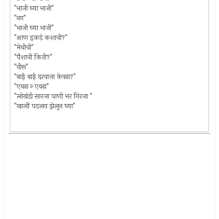
"भाजी घ्या भाजी"
"नग"
"भाजी घ्या भाजी"
"आण इकडं कशाची?"
"मेथीची"
"पैशाची किती?"
"वीस"
"बाई बाई दरवाजा केवढा?"
"एवढा न्‍ एवढा"
"लोखंडी सारजा पाणी भर गिरजा "
"खालीं पडलय झेलून घ्या"