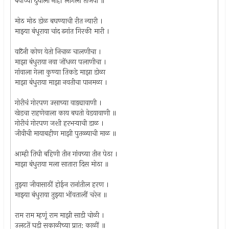
बयाच्या दुधाला नाहीं लागला ताजवा ॥
मोठ मोठ डोळ बघण्याची रीत न्यारी ।
माझ्या बंधूराया चांद ढगांत गिरकी मारी ।
वाटॆनी कोण येतो निचाळ चालणीचा ।
माझा बंधुराया नवा जोंधळा पलाणीचा ।
गांवाला गेला कुण्या तिकडे माझा डोळा
माझा बंधुराया माझा नवतीचा पानमळा ।
गोरीचं गोरपण उसाच्या वाड्यावाणी ।
खेडचा राहणेवाला काय बघतो वेडयावाणी ॥
गोरीचं गोरपण जशी हरभर्‍याची डाळ ।
जीवीची मायाबहीण माझी पुतळ्याची माळ ॥
आम्ही तिघी बहिणी तीन गांवच्या तीन पेठा ।
माझा बंधुराया मला सातारा दिस मोठा ॥
तुझ्या जीवासाठीं होईन रानांतील हरण ।
माझ्या बंधुराया तुझ्या भोंवतालीं चरेन ॥
राम राम म्हणूं राम माझी साडी चोळी ।
उलटतें घडी सकाळीच्या प्रात: काळीं ॥