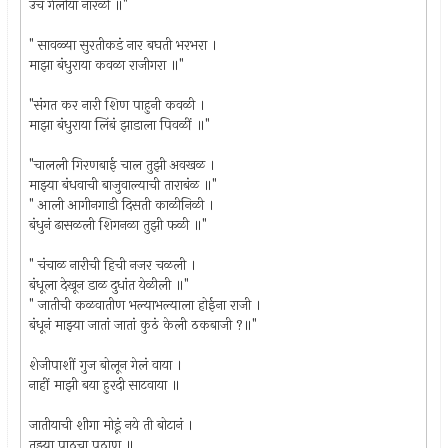
उंच गेलीया नारळी ॥"
" सावळ्या सुरतीकडं नार बघती भरभरा ।
माझा बंधुराया कवळा राजीगरा ॥"
"संगत कर नारी शिण पाहुनी कवळी ।
माझा बंधुराया लिंबं झाडाला पिवळीं ॥"
"चालली गिरणबाई चाल तुझी अवखळ ।
माझ्या बंधवाची बाजुवाल्याची ताराबंळ ॥"
" आली आगीनगाडी दिसती काळीनिळी ।
बंधुनं ढासळली शिगनळा तुझी फळी ॥"
" चंचाळ नारीची हिची नजर चळली ।
बंधूला देखून डाळ दुधांत येळीली ॥"
" जातीची कळवातीण भल्याभल्याला होईना राजी ।
बंधूनं माझ्या जातां जातां कुठं केली ठकबाजी ?॥"
शेजीपाशीं गुज बोलून गेलं वाया ।
नाहीं माझी बया हुरदी साटवाया ॥
जातीयाची शीगा मोडूं नये ती बोटानं ।
तुझ्या पाठचा पठाण ॥