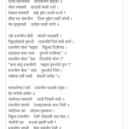
तिला समजावया बोरीबाभळी बाईका ॥
सीता वनवासी दगडाची केली उशी ।
येवढया वनामधीं बाई झोप आली कशी ?
सीता नार बांळतीण तिला सुईण नाहीं कोणी ।
नेत्र झाकुयानी तातोबा घाली पाणी ॥
राई रुकमीण दोघी भांडती परसदारीं ।
विठ्ठलदेवाची तुळशी धाकलीनें पिर्त नेली सारी ।
रुकमीण बोल "माझ्या विठ्ठला पितींच्या ।
वाडयाला नका जाऊं तुळशी गरतीच्या " ॥
रुकमीण बोल " देवा पिरतीची कोण ?"
"काय सांगू रुकमीणी माझ्या तुळशीचं गुण ?"
रुकमीण बोल " जळो तुळशीचं जिणं ।
वर्षाच्या वर्षीं लावी देवाशीं लगीन "॥
सकाळीच्या पारी रुकमीण घालती रांगुळ ।
देव करीतो अंघोळ ॥
पंढरीच्या माळावरी उडती पिवळी माती ॥
रुकमीण सारवी रंगमहालाच्या आठ भिती ॥
पंढरीच्या वाट सांडला चुनाकात ।
विठ्ठल रुकमीण गेलीं जोडयानीं पान खात ॥
पंढरीची वाट कशानं झाली वली ?
रुकमीण न्हाली केस वाळवीत गेली ॥