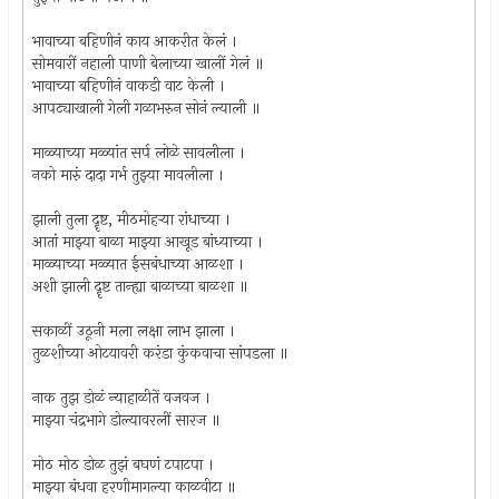
भावाच्या बहिणीनं काय आकरीत केलं ।
सोमवारीं नहाली पाणी बेलाच्या खालीं गेलं ॥
भावाच्या बहिणीनं वाकडी वाट केली ।
आपट्याखाली गेली गळाभरुन सोनं ल्याली ॥
माळ्याच्या मळ्यांत सर्प लोळे सावलीला ।
नको मारुं दादा गर्भ तुझ्या मावलीला ।
झाली तुला दॄष्ट, मीठमोहर्‍या रांधाच्या ।
आतां माझ्या बाळा माझ्या आखूड बांध्याच्या ।
माळ्याच्या मळ्यात ईसबंधाच्या आळशा ।
अशी झाली दॄष्ट तान्ह्या बाळाच्या बाळशा ॥
सकाळीं उठूनी मला लक्षा लाभ झाला ।
तुळशीच्या ओटयावरी करंडा कुंकवाचा सांपडला ॥
नाक तुझ डोळं न्याहाळीतें वजवज ।
माझ्या चंद्रभागे डोल्यावरलीं सारज ॥
मोठ मोठ डोळ तुझं बघणं टपाटपा ।
माझ्या बंधवा हरणीमागल्या काळवीटा ॥