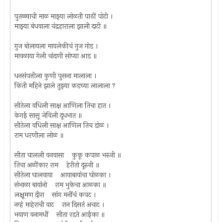
पुतळ्याची माळ माझ्या लोळती पाठीं पोटी ।
माझ्या बंधवाला चंद्रहाराला झाली दाटी ॥
गुज बोलायला मायलेकीचं गुज गोड ।
मावळाया गेली चांदणी सोप्या आड ॥
धनसंपत्तीला कुणी पुसना मालाला ।
किती महिने झाले तुझ्या कडच्या लालाला ?
सीतेला वधिली साक्ष आणिला तिचा हात ।
केगई सासू जेविली दूधभात ॥
सीतेला वधिली साक्ष आणिल तिच डोळ ।
राम धरणीला लोळ ॥
सीता चालली वनवासा कुकू कपाळ भरुनी ॥
तिचा अळींकार राम हेरीतो दूरुनी ॥
सीतेला घालवाया आयाबायांचा घोळका ।
संभाळा बायांनो राम भुकेचा आळका ॥
लक्षूमण दीरा सांग मनींचं कपट ।
नव्हं माहेराची वाट रान दिसतं अचाट ।
भयाण वनामधीं सीता रडते आईका ॥