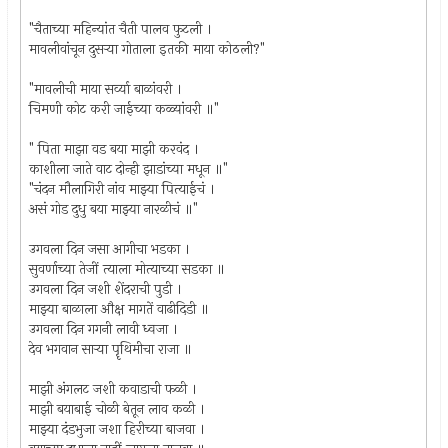
"चैताच्या महिन्यांत चैती पालव फुटली ।
मावलीवांचून दुसर्‍या गोताला इतकी माया कोठली?"
"मावलीची माया सर्व्या बाळांवरी ।
चिमणी कोट करी जाईच्या कळ्यांवरी ॥"
" पिता माझा वड बया माझी करवंद ।
काशीला जाते वाट दोन्ही झाडांच्या मधून ॥"
"चंदन मौलागिरी नांव माझ्या पित्याईचं ।
असं गोड दुधु बया माझ्या नारळीचं ॥"
उगवला दिन जसा आगीचा भडका ।
सुवर्णाच्या तेजीं त्याला मोत्याच्या सडका ॥
उगवला दिन जशी शेंदराची पुडी ।
माझ्या बाळाला औक्ष मागतें वाढीदिडी ॥
उगवला दिन गगनी लावी ध्वजा ।
देव भगवान सार्‍या पॄथिमीचा राजा ॥
माझी अंगलट जशी कवाडाची फळी ।
माझी बयाबाई चोळी बेतून लाव कळी ।
माझ्या दंडभुजा जशा हिरीच्या बाजवा ।