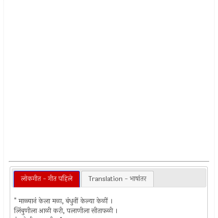
लोकगीत - गीत पहिले
Translation - भाषांतर
" माळ्यानं केला मळा, बंधुनीं केल्या केळीं ।
लिंबुणीला आळी करी, पलाणीला सीताफळी ।