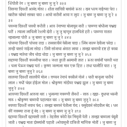
शिंपीती रंग । जु बाळा जु बाळा जु जु रे ॥२॥
तिसर्‍या दिवशीं आनंद मोठा । शीता सावित्री बायांनो ऊठा । दान धरम गाईच्या पेटा ।
खारीक खोबरं साखर वाटा । आयो नारीनों आवा ग लुटा । जु बाळ जु बाळा जु जू रे ॥
३॥
चवथ्या दिवशीं चवथी करीती । आठ रंगाच्या बोलावून नारी । पाळणा बांधीला यश्वदा
घरीं । त्याला लाविली रेशमी दोरी । जु जु म्हणून हालवितो हरी । पाळणा गातात
न्हानाल्या पोरी ॥ जु बाळा जु बाळा जु जु रे ॥४॥
पांचव्या दिवशीं पांचवा राडा । रानसटवीनं येढीला वाडा । लिंब नारळ देवीला फोडा ।
तान्ही वासरं गाईला सोडा । तिनी सांजाचा अंगारा लावा । तान्ह्या बाळाची दृष्ट हो काढा
। यश्वदा मातेचा जीव थोडा थोडा । जु बाळा जु बाळा जु जु रे ॥५॥
सहाव्या दिवशीं कल्लीचा वारा । जशा तुटती अस्मानी तारा । ऊठा सयांनों घागरी भरा
। चला घेऊन यश्वदा घरां । कृष्ण जल्मला मान एक हिरा । राधा घालीति वारा । जु
बाळा जु बाळा जुजु रे ॥६॥
सातव्या दिवशीं सातवीचें मोल । छप्पन रंगाचं काढीलं गोलं । चारी बाजूला चारीचं
लाल । मधीं चंदन होईल मोल । श्रीकृष्ण मांडीवर यश्वदा झुल । जु बाळा जु बाळा
जुजु रे ॥७॥
आठव्या दिवशीं आठवा थाट । भुलल्या गवळणी तीनशें - साठ । दह्या- दुधाचा भरुनी
माठ । श्रीकृष्ण बाळाची पहात्यात वाट । जू बाळा जु बाळा जुजु रे ॥८॥
नवव्या दिवशीं नवाच फंद । तान्ह्या बाळानं घेतीला छंद । वसुदेवानं सोडवील बंद । धन
कीं गवळ्या राजा तूं नंद । जु बाळा जु बाळा जु जु रे ॥९॥
दहाव्या दिवशीं दहायासी राती । तेहतीस कोटी देव मिळूनी येती । तान्ह्या बाळाला वंदूनी
जाती । यश्वदा माता डोळ्यांनीं पहाती ।ओवाळूनी टाकिती माणिक मोतीं । जु बाळा जु