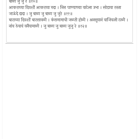
बाळा जु जु रे ॥१०॥
आकराव्या दिवशीं आकरावा गदा । नित्त पाण्याच्या वाटेला उभा । सोडावा रस्ता
जाऊंदे दादा । जु बाळा जु बाळा जु जुरे ॥११॥
बाराव्या दिवशीं बारसावळी । कंसमामाची जळती होळी । अनसूयानं वाजिवली टाळी ।
नांव ठेवावं वनैयामाळी । जु बाळा जु बाळा जुजु रे ॥१२॥