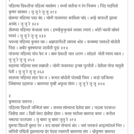
१
पहिल्या दिवशींचा पहिला मासोळा । गर्भ्या नारीचा ग रंग पिवळा । पिंड घडवितो
कृष्ण सावळा । जू जू रे जु जु ॥१॥
दोनव्या महिन्या पदर बंद । चोळी पातळावर काढिला चांद । आई बापाशीं झाला
आनंद । जु जु रे ॥२॥
तीनच्या महिन्या कंथाला ठाव । हळदीकुकुवानं ललाट ल्यावं । ओटी भरुनी खोबरं
घ्यावं । जु जु रे जु जु ॥३॥
चवथ्या महिन्या कुसव चढ । अन्नापाणीशीं लागना ओढ । कवळ्या पानाशी बांधीती
विडा । अबीर बुक्क्याचा उडवीती पुडा ॥४॥
पांचव्या महिन्या पांच फेर न । बाळ देवाशीं जात शरण । सांडलं मोती घ्याव भरुन ।
जु जु रे जु जू ॥५॥
सहाव्या महिन्या सया सक्राती । चोळी पातळावर इच्छा पुरवीती । देवीला गोपा मागूनी
घेती । जु जु रे जु जू ॥६॥
सातव्या महिन्या सात फेर न । कमरा बांधीती पोलादी विळा । कडो पाजिल्या
लिंबाच्या डहाळया । बाळाच्या मुखीं अफूचा गोळा । जु जु रे जू जू ॥७॥
२
कृष्णाचा पाळणा :
पहिल्या दिवशीं जन्मिलं बाळ । कळस सोन्याचा देतोया ढाळ । पडला परकाश
तिनीया ताळ । दिप्ती नेत्तर दोनीया डोळा । कसा मारीला बाळाचा काळ । करील
भक्ताचा परतपाळ । जु बाळा जु बाळा जुजु रे ॥१॥
दुसर्‍या दिवशीं दुसरा रंग । रुप सावळं गोर्‍याचं अंग । जसं चमकतं आइन्यांतलं भिग ।
नागिनी पद्मिनी झाल्यात्या दंग येडया गवळणी बाळाच्या संग । श्रीकृष्ण बाळावर