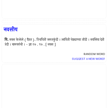
नवसीय
वि.
नवस केलेले ( दैवत ). रिचविती जळतकुंडी । लाविती चेड्याच्या तोंडी । नवसिया देती
उंडी । बाळकांची । - ज्ञा १७ . ९७ . [ नवस ]
RANDOM WORD
SUGGEST A NEW WORD!