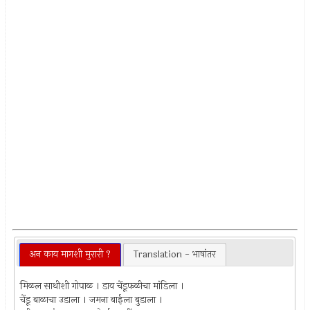
अन काय मागशी मुरारी ?
Translation - भाषांतर
मिळल साथीशी गोपाळ । डाव चेंडूफळीचा मांडिला ।
चेंडू बाळाचा उडाला । जमना बाईला बुडाला ।