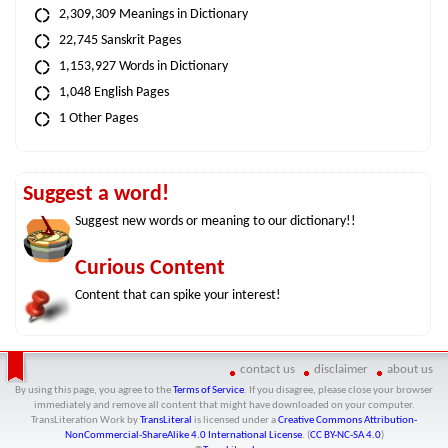
2,309,309 Meanings in Dictionary
22,745 Sanskrit Pages
1,153,927 Words in Dictionary
1,048 English Pages
1 Other Pages
Suggest a word!
Suggest new words or meaning to our dictionary!!
Curious Content
Content that can spike your interest!
contact us
disclaimer
about us
By using this page, you agree to the
Terms of Service
. If you disagree, please close your browser
immediately and remove all content that might have downloaded on your computer.
TransLiteration Work
by
TransLiteral
is licensed under a
Creative Commons Attribution-
NonCommercial-ShareAlike 4.0 International License
. (
CC BY-NC-SA 4.0
)