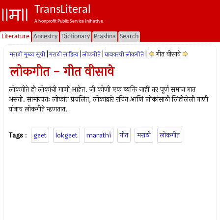
TransLiteral
A Nonprofit Public Service Initiative.
Literature
Ancestry
Dictionary
Prashna
Search
|
|
|
|
गीत वीसावे
मराठी मुख्य सूची
मराठी साहित्य
लोकगीते
घाटावरची लोकगीते
लोकगीत - गीत वीसावे
लोकगीते ही लोकांची गाणी आहेत. जी कोणी एक व्यक्ति नाहीं तर पूर्ण समाज गात
असतो. सामान्यतः लोकांत प्रचलित, लोकांद्वारे रचित आणि लोकांसाठी लिहीलेली गाणी
यांनाच लोकगीते म्हणतात.
Tags
:
geet
lokgeet
marathi
गीत
मराठी
लोकगीत