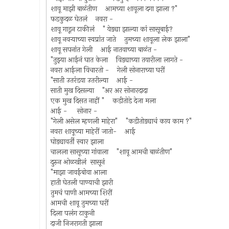
शावू माझी बाळंतीण आमच्या शावूला दगा झाला ?"
फडकुदळ घेतलं नवरा -
शावू गाडून टाकीलं " येड्या झाल्या कां सासूबाई?
शावू नवर्‍याच्या स्वप्रांत जाते तुमच्या शावूला लेक झाला"
शावू सपनांत गेली आई नातवाच्या बाळंत -
"तुझ्या आईनं घात केला विड्याच्या तयारीला लागते -
नवरा आईला विचारतो - गेली सोनाराच्या घरीं
"साती उतरंडया उतरील्या आई -
साती मुख दिसल्या "अर अर सोनारदादा
एक मुख दिसत नाहीं " कडीतोडे देजा मला
आई - सोनार -
"गेली असेल म्हणली माहेरा" "कडीतोड्याचं काय काम ?"
नवरा शावूच्या माहेरीं जातो- आई
घोड्यावर्ती स्वार झाला
चालला सासूच्या गांवाला "शावू आमची बाळंतीण"
दुरुन ओळखीलं सासूनं
"माझा जावईबोवा आला
हाती घेतली पाण्याची झारी
तुमचं पाणी आमच्या शिरीं
आमची शावू तुमच्या घरीं
दिला पलंग टाकुनी
दाजी निजरागती झाला