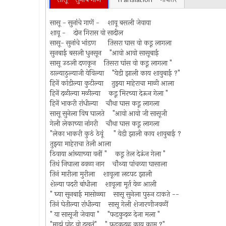
सासू - सुनांचे गाणें - शावू बसली जेवाया
शावू - दोन गिरास वो सादील
सासू- सुनांचे भांडण तिसरा घास वो कडू लागला
सुनबाई बसली धुनसून "आवो आवो सासूबाई
सासू उठली दणकून तिसरा घांस वो कडू लागला "
ठाल्याठुल्याजी येविल्या "येडी झाली काय शावुबाई ?"
हिनें कांडील्या कुटील्या तुझ्या माहेराचा माळी आला
हिनें दळील्या मळील्या कडू मिरच्या देऊन गेला "
हिनें भाकरी रांधील्या चौथा घास कडू लागला
सासू सुनेला विष घालते "आवो आवो जी सासूजी
गेली लेकाच्या नांगरी चौथा घास कडू लागला
"लेका भाकरी कुठं ठेवूं " येडी झाली काय शावुबाई ?
तुझ्या माहेराचा तेली आला
ठिवाया आंब्याच्या वनीं " कडू तेल देऊंन गेला "
तिथं निघाला ढवळा नाग चौथ्या पांचव्या घासाला
तिनं मारीला मुरीला शावूला लटपट झाली
शेल्या पदरी बांधीला शावूला मूर्त येळ आली
" घ्या सूनबाई मासोळ्या सासू सुनेला पुरुन टाकते --
तिनं घेतील्या रांधील्या सासू गेली शेजारणीजवळीं
" या सासूजी जेवाया " "फडकुदळ देजा मला "
"माझं पोट वो दुखतं" " फडकुदळ काय काम ?"