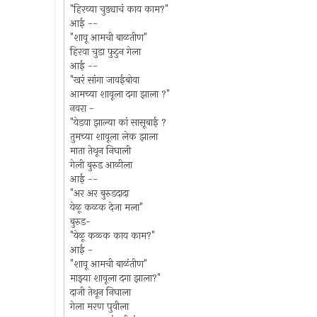
"हिरव्या चुड्याचं काय काम?"
आई --
"शावू आमची बाळतीण"
हिरवा चुडा फुटुन गेला
आई --
"खरं सांगा जावईबोवा
आमच्या शावूला दगा झाला ?"
नवरा -
"येडया झाल्या कां सासूबाई ?
तुमच्या शावूला लेक झाला
माता तेथून निघाली
गेली बुरुड आळीला
आई --
"अर अर बुरुडदादा
येळू कळक देजा मला"
बुरुड-
"येळू कळ्क काय काम?"
आई -
"शावू आमची बाळंतीण"
माझ्या शावूला दगा झाला?"
दाजी तेथून निघाला
गेला मरण पुवीला