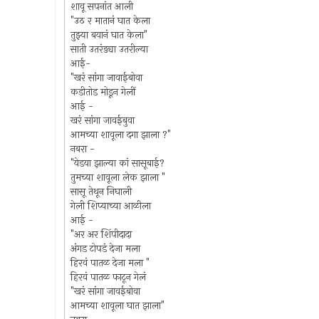
शावू सपनांत आली
"उठ र मातानं घात केला
तुझ्या बयानं घात केला"
साती उतरंड्या उतरील्या
आई-
"खरं सांगा जावाईबोवा
कडीतोड मोडून गेलीं
आई -
खरं सांगा जावईबुवा
आमच्या शावूला दगा झाला ?"
नबरा -
"येडया झाल्या कां सासूबाई?
तुमच्या शावूला लेक झाला "
सासू तेथून निघाली
गेली शिप्याच्या आळीला
आई -
"अर अर शिंपीदादा
अंगड टोपडं देजा मला
हिरवं पातळ देजा मला "
हिरवं पातळ फाटून गेलं
"खरं सांगा जावईबोवा
आमच्या शावूला घात झाला"