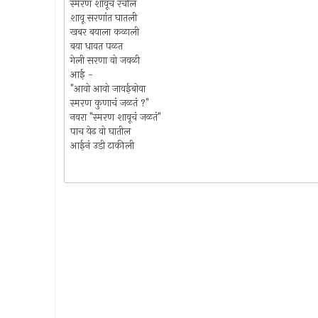
स्मरण शावूचं रचीलं
शावू सरणांत घातली
खबर बयाला कळाली
बया धावत पळत
गेली सरणा वो जवळी
आई -
"आवो आवो जावईबोवा
स्मरण कुणाचं जळतं ?"
नवरा "स्मरण शावूचं जळतं"
पाच येढ वो घातील
आईनं उडी टाकीली