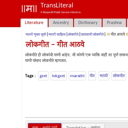
TransLiteral
A Nonprofit Public Service Initiative.
Literature
Ancestry
Dictionary
Prashna
|
|
|
|
गीत आठवे
मराठी मुख्य सूची
मराठी साहित्य
लोकगीते
घाटावरची लोकगीते
लोकगीत - गीत आठवे
लोकगीते ही लोकांची गाणी आहेत. जी कोणी एक व्यक्ति नाहीं तर पूर्ण समा
गाणी यांनाच लोकगीते म्हणतात.
Tags
:
geet
lokgeet
marathi
गीत
मराठी
लोकगीत
सासू - सुनांचे गाणें
Translation - भाषांतर