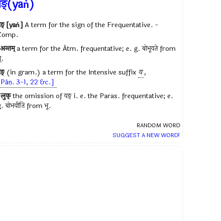
ङ्(yaṅ)
ङ् [yaṅ]
A term for the sign of the Frequentative. -
Comp.
अन्तम्
a term for the Ātm. frequentative; e. g. बोभूयते from
ू.
ङ्
(in gram.) a term for the Intensive suffix
य
,
[Pāṇ. 3-1, 22 &c.]
लुक्
the omission of यङ् i. e. the Paras. frequentative; e.
. बोभवीति from भू.
RANDOM WORD
SUGGEST A NEW WORD!