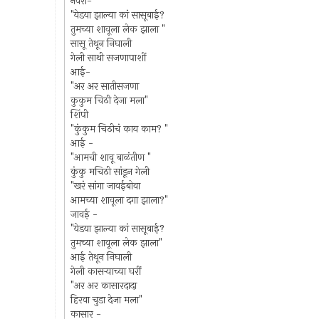
नवरा-
"येडया झाल्या कां सासूबाई?
तुमच्या शावूला लेक झाला "
सासू तेथून निघाली
गेली साथी सजणापाशीं
आई-
"अर अर सातीसजणा
कुकुम चिठी देजा मला"
शिंपी
"कुंकुम चिठीचं काय काम? "
आई -
"आमची शावू बाळंतीण "
कुंकु मचिठी सांडून गेली
"खरं सांगा जावईबोवा
आमच्या शावूला दगा झाला?"
जावई -
"येडया झाल्या कां सासूबाई?
तुमच्या शावूला लेक झाला"
आई तेथून निघाली
गेली कासर्‍याच्या घरीं
"अर अर कासारदादा
हिरवा चुडा देजा मला"
कासार -