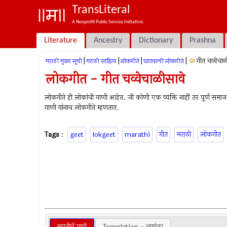
TransLiteral
A Nonprofit Public Service Initiative.
Literature
Ancestry
Dictionary
Prashna
|
|
|
|
गीत चव्वेचाळ
मराठी मुख्य सूची
मराठी साहित्य
लोकगीते
घाटावरची लोकगीते
लोकगीत - गीत चव्वेचाळीसावे
लोकगीते ही लोकांची गाणी आहेत. जी कोणी एक व्यक्ति नाहीं तर पूर्ण समा
गाणी यांनाच लोकगीते म्हणतात.
Tags
:
geet
lokgeet
marathi
गीत
मराठी
लोकगीत
सवतीचें गाणें
Translation - भाषांतर