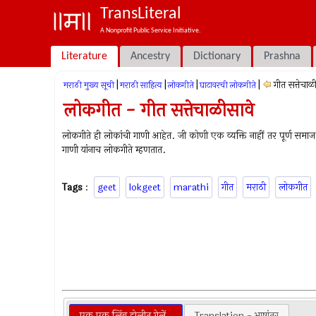
TransLiteral
A Nonprofit Public Service Initiative.
Literature
Ancestry
Dictionary
Prashna
|
|
|
|
गीत सत्तेचाळ
मराठी मुख्य सूची
मराठी साहित्य
लोकगीते
घाटावरची लोकगीते
लोकगीत - गीत सत्तेचाळीसावे
लोकगीते ही लोकांची गाणी आहेत. जी कोणी एक व्यक्ति नाहीं तर पूर्ण समा
गाणी यांनाच लोकगीते म्हणतात.
Tags
:
geet
lokgeet
marathi
गीत
मराठी
लोकगीत
एक एक लिंबु झेलीत गेलें .
Translation - भाषांतर