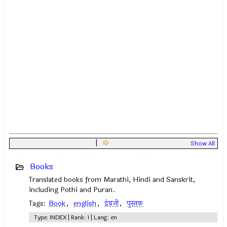
|
Show All
Books
Translated books from Marathi, Hindi and Sanskrit,
including Pothi and Puran.
Tags:
Book
,
english
,
इंग्रजी
,
पुस्तक
Type: INDEX | Rank: 1 | Lang: en