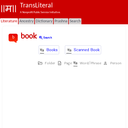
TransLiteral
A Nonprofit Public Service Initiative.
Literature
Ancestry
Dictionary
Prashna
Search
book
b
zoom_in
Search
Books
Scanned Book
Folder
Page
Word/Phrase
Person