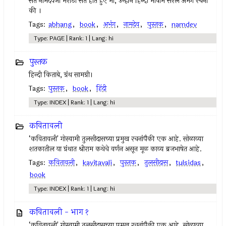
संत नामदेवजी मराठी संत होते हुए भी, उन्होंने हिन्दी भाषामें सरल अभंग रचना
की ।
Tags:
abhang
,
book
,
अभंग
,
नामदेव
,
पुस्तक
,
namdev
Type: PAGE | Rank: 1 | Lang: hi
पुस्तक
हिन्दी किताबे, ग्रंथ सामग्री।
Tags:
पुस्तक
,
book
,
हिंदी
Type: INDEX | Rank: 1 | Lang: hi
कवितावली
‘कवितावली' गोस्वामी तुलसीदासच्या प्रमुख रचनांपैकी एक आहे. सोळाव्या
शतकातील या ग्रंथात श्रीराम कथेचे वर्णन असून मूळ काव्य ब्रजभाषेत आहे.
Tags:
कवितावली
,
kavitavali
,
पुस्तक
,
तुलसीदास
,
tulsidas
,
book
Type: INDEX | Rank: 1 | Lang: hi
कवितावली - भाग १
‘कवितावली' गोस्वामी तुलसीदासच्या प्रमुख रचनांपैकी एक आहे. सोळाव्या