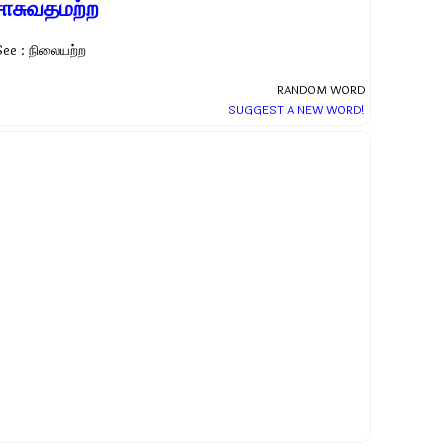
சாசுவதமற்ற
See : நிலையற்ற
RANDOM WORD
SUGGEST A NEW WORD!