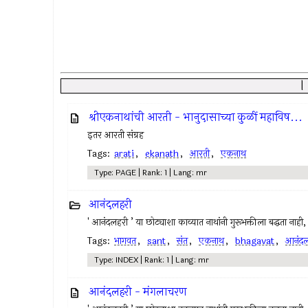
श्रीएकनाथांची आरती - भानुदासाच्या कुळीं महाविष...
इतर आरती संग्रह
Tags:
arati
,
ekanath
,
आरती
,
एकनाथ
Type: PAGE | Rank: 1 | Lang: mr
आनंदलहरी
' आनंदलहरी ’ या छोट्याशा काव्यात नाथांनी गुरूभक्तीला बद्धता नाह
Tags:
भागवत
,
sant
,
संत
,
एकनाथ
,
bhagavat
,
आनंदल
Type: INDEX | Rank: 1 | Lang: mr
आनंदलहरी - मंगलाचरण