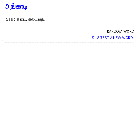
அங்காடி
See : கடை, கடைவீதி
RANDOM WORD
SUGGEST A NEW WORD!