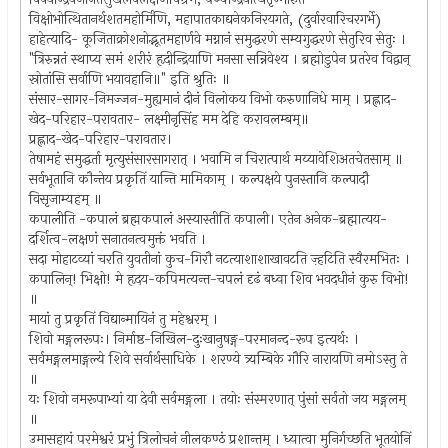
विक्षोभोत्थितानर्थशतमहोर्मिणि, महापातकाद्यनेकनिरयगते, (दुर्वारवारिचरगर्भे)
हाहेत्यादि- कूजिताक्रोशनोद्भूतमहार्णवे मग्नानं समुद्धरणे सम्यगुद्धरणे सेतुरिव सेतुः ।
"त्रिरुन्नतं स्थाप्य समं शरीरं हृदीन्द्रियाणि मनसा सन्निवेश्य । ब्रह्मोडुपेन प्रतरेव विद्वान्
स्रोतांसि सर्वाणि भयावहानि॥" इति श्रुतिः ॥
संसार-सागर-निमज्जन-मुह्यमानं दीनं विलोकय विभो करुणानिधे माम् । प्रह्लाद-
खेद-परिहार-परावतार- लक्ष्मीनृसिंह मम देहि करावलम्बम्॥
प्रह्लाद-खेद-परिहार-परावतार।
तेषामहं समुद्धर्ता मृत्युसंसारसागरात् । भवामि न चिरात्पार्थ मय्यावेशिअतचेतसाम् ॥
सर्वभूतानि कौन्तेय प्रकृतिं यान्ति मामिकाम् । कल्पक्षये पुनस्तानि कल्पादौ
विसृजाम्यहम् ॥
कपालीति -कपालं ब्रह्मकपालं अस्यास्तीति कपाली। एतेन अनेक-ब्रह्मात्यय-
दर्शित्व-लक्षणं सनातनत्वमुक्तं भवति ।
सदा मोहाटव्यां चरति युवतीनां कुच-गिरौ नटत्याशाशाखावटति ज़्हटिति स्वैरमभितः ।
कपालिन्! भिक्षो! मे हृदय-कपिमत्यन्त-चपलं दृढं बध्वा शिव भवदधीनं कुरु विभो!
॥
मायां तु प्रकृतिं विद्यान्मायिनं तु महेश्वरम् ।
शिवो मङ्गलरूपः। निर्माष्ठ-निखिल-दुःखानुषङ्ग-परमानन्द-रूप इत्यर्थः ।
सर्वमङ्गलमाङ्गल्ये शिवे सर्वार्थसाधिके । शरण्ये त्र्यम्बिके गौरि नारायणि नमोऽस्तु ते
॥
यः शिवो नमरूपाभ्यां या देवी सर्वमङ्गला । तयोः संस्मरणात् पुंसां सर्वतो जय मङ्गलम्
॥
उमासहायं परमेश्वरं प्रभुं त्रिलोचनं नीलकण्ठं प्रशान्तम् । ध्यात्वा मुनिर्गच्छति भूतयोनिं