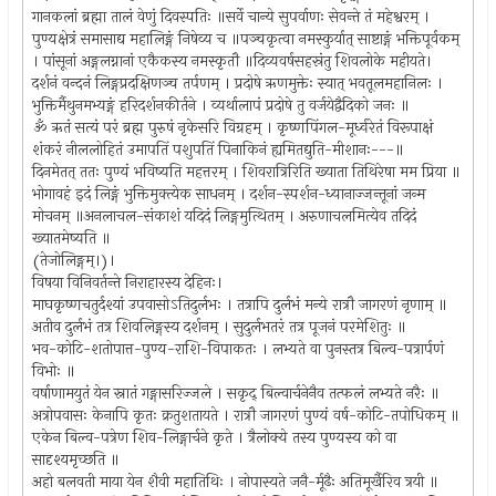
गानकलां ब्रह्मा तालं वेणुं दिवस्पतिः ॥सर्वे चान्ये सुपर्वाणः सेवन्ते तं महेश्वरम् ।
पुण्यक्षेत्रं समासाद्य महालिङ्गं निषेव्य च ॥पञ्चकृत्वा नमस्कुर्यात् साष्टाङ्गं भक्तिपूर्वकम्
। पांसूनां अङ्गलग्नानां एकैकस्य नमस्कृतौ ॥दिव्यवर्षसहस्रंतु शिवलोके महीयते।
दर्शनं वन्दनं लिङ्गप्रदक्षिणञ्च तर्पणम् । प्रदोषे ऋणमुक्तेः स्यात् भवतूलमहानिलः ।
भुक्तिर्मैथुनमभ्यङ्गं हरिदर्शनकीर्तने । व्यर्थालापं प्रदोषे तु वर्जयेद्वैदिको जनः ॥
ॐ ऋतं सत्यं परं ब्रह्म पुरुषं नृकेसरि विग्रहम् । कृष्णपिंगल-मूर्ध्वरेतं विरूपाक्षं
शंकरं नीललोहितं उमापतिं पशुपतिं पिनाकिनं ह्यमितद्युति-मीशानः---॥
दिनमेतत् ततः पुण्यं भविष्यति महत्तरम् । शिवरात्रिरिति ख्याता तिथिरेषा मम प्रिया ॥
भोगावहं इदं लिङ्गं भुक्तिमुक्त्येक साधनम् । दर्शन-स्पर्शन-ध्यानाज्जन्तूनां जन्म
मोचनम् ॥अनलाचल-संकाशं यदिदं लिङ्गमुत्थितम् । अरुणाचलमित्येव तदिदं
ख्यातमेष्यति ॥
(तेजोलिङ्गम्।)।
विषया विनिवर्तन्ते निराहारस्य देहिनः।
माघकृष्णचतुर्दश्यां उपवासोऽतिदुर्लभः । तत्रापि दुर्लभं मन्ये रात्रौ जागरणं नृणाम् ॥
अतीव दुर्लभं तत्र शिवलिङ्गस्य दर्शनम् । सुदुर्लभतरं तत्र पूजनं परमेशितुः ॥
भव-कोटि-शतोपात्त-पुण्य-राशि-विपाकतः । लभ्यते वा पुनस्तत्र बिल्व-पत्रार्पणं
विभोः ॥
वर्षाणामयुतं येन स्नातं गङ्गासरिज्जले । सकृद् बिल्वार्चनेनैव तत्फलं लभ्यते नरैः ॥
अत्रोपवासः केनापि कृतः क्रतुशतायते । रात्रौ जागरणं पुण्यं वर्ष-कोटि-तपोधिकम् ॥
एकेन बिल्व-पत्रेण शिव-लिङ्गार्चने कृते । त्रैलोक्ये तस्य पुण्यस्य को वा
सादृश्यमृच्छति ॥
अहो बलवती माया येन शैवी महातिथिः । नोपास्यते जनै-र्मूढैः अतिमूर्खैरिव त्रयी ॥