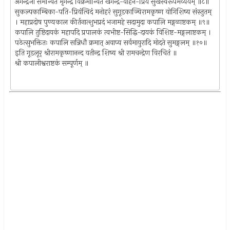
अगेन्द्रजा समन्वितं मृगेन्द्र विक्रमान्वितं खगेन्द्र-वाहन-प्रियं सुखस्वरूपमव्ययम् ॥८॥
सुकल्पकाम्बिका-पति-प्रियंत्विदं मनोहरं सुगूडकाञ्चिरामकृष्ण योगिशिष्य संस्तुतम्
। महाप्रदोष पुण्यकाल कीर्तनात्शुभप्रदं भजामहे सदामुदा कपालि मङ्गळाष्टकम् ॥९॥
कपालि तुष्टिदायकं महापदि प्रपालकं त्वभीष्ट-सिद्धि-दायकं विशिष्ट-मङ्गलाष्टकम् ।
पठेत्सुभक्तितः कपालि सन्निधौ क्रमात् अवाप्य सर्वमायुरादि मोदते सुमङ्गलम् ॥१०॥
इति गूडलूर् श्रीरामकृष्णानन्द यतीन्द्र शिष्य श्री रामचन्द्रेण विरचितं ॥
श्री कपालीश्वराष्टकं सम्पूर्णम् ॥