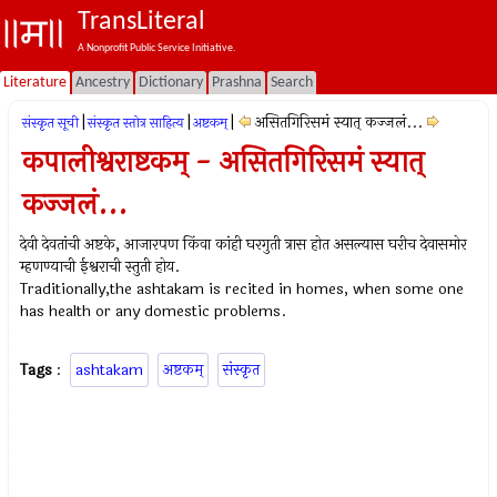
TransLiteral
A Nonprofit Public Service Initiative.
Literature
Ancestry
Dictionary
Prashna
Search
|
|
|
असितगिरिसमं स्यात् कज्जलं...
संस्कृत सूची
संस्कृत स्तोत्र साहित्य
अष्टकम्‌
कपालीश्वराष्टकम् - असितगिरिसमं स्यात्
कज्जलं...
देवी देवतांची अष्टके, आजारपण किंवा कांही घरगुती त्रास होत असल्यास घरीच देवासमोर
म्हणण्याची ईश्वराची स्तुती होय.
Traditionally,the ashtakam is recited in homes, when some one
has health or any domestic problems.
Tags
:
ashtakam
अष्टकम्‌
संस्कृत