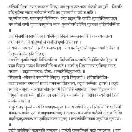
असितगिरिसमं स्यात् कज्जलं सिन्धुः पात्रं सुरतरुवरशाखा लेखनी पत्रमूर्वी । लिखति
यदि गृहीत्वा सारदा सर्वकालं तदपि तव गुणानामीश पारं न याति ॥
मधुस्पीता वाचः परमममृतं निर्मितवत- स्तव ब्रह्मन् किं वागपि सुरगुरोर्विस्मयपदम् ।
मम त्वेतां वाणीं गुणकथनपुण्येन भवतः पुनामीत्यर्थेऽस्मिन् पुरमथन बुद्धिर्व्यवस्थिता
॥
तद्वाग्विसर्गो जनताघविप्लवो यस्मिन् प्रतिश्लोकमबद्धवत्यपि । नामान्यनन्तस्य
यशोऽङ्कितानि यच्छृण्वन्ति गायन्ति गृणन्ति साधवः ॥
ये यथा मां प्रपद्यन्ते तांस्तथैव भजाम्यहम् । मम वर्त्मानुवर्तन्ते मनुष्याः पार्थ सर्वशः ॥
लिङ्ग्यतेऽनेन इति लिङ्गम्।
गच्छन्ति भूतानि संहारे निखिलानि च। निर्गच्छन्ति यतश्चापि लिङ्गोक्तिस्तेन हेतुना ॥
ब्रह्मा विष्णुश्च रुद्रश्च त्रिखण्डमिति कथ्यते । ऊर्ध्वं तु शिवभागस्यात् विष्णुभागस्तु
मध्यमः । ब्रह्माभागस्त्वधः प्रोक्तः शास्त्रज्ञैर्लिङ्गकुम्भयोः ॥
लिङ्गरूपी -लीनमर्थं गमयतीति लिङ्गम्। तद्रूपी लिङ्गरूपी । अविद्यातिरोहित-
जडप्रपञ्चस्य गमकत्वं प्रकाशात्मकस्य चैतन्यस्य, तद्रूपी परमेश्वरः इत्यर्थः। तदुक्तं
स्कान्दे - सूतः: - अथातः संप्रवक्ष्यामि शिवलिङ्गं समासतः । यस्य विज्ञानमात्रेण
विमुक्तो मानवो भवेत् ॥शिव एव स्वयं लिङ्गं गमकमेव हि । शिवेन गम्यते सर्वं शिवो
नान्येन गम्यते ॥
शंभुरेव तदा पूज्यो नान्ये विष्ण्वादयस्सुराः । यत्तत्र सर्वेऽपि सुरास्तिष्ठन्ति शिवसन्निधौ
॥अतस्तस्यार्चनं पूजा कथागुणगणस्तवम् । तन्मन्त्रस्य जपश्चैव कर्तव्यो मोक्षकांक्षिभिः
॥दारिद्र्यदुःखतान्धानां एतद्दिव्याञ्जनं स्मृतम् । ऋणार्णवनिमग्नानां उडुपोऽयं सुतारकः
॥
प्रदोषे पार्वतीनाथे महत्तन्वति ताण्डवम् । वाग्देवी वल्लवीन्धत्ते मृदङ्गं गरुडध्वजः । रमा