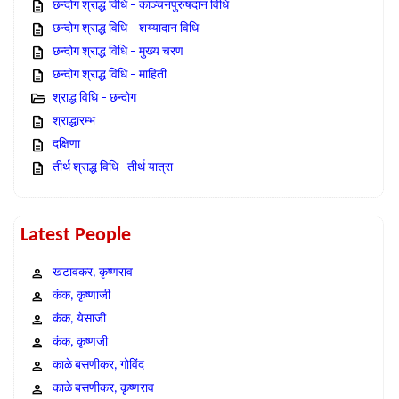
छन्दोग श्राद्ध विधि – काञ्चनपुरुषदान विधि
छन्दोग श्राद्ध विधि – शय्यादान विधि
छन्दोग श्राद्ध विधि – मुख्य चरण
छन्दोग श्राद्ध विधि – माहिती
श्राद्ध विधि – छन्दोग
श्राद्धारम्भ
दक्षिणा
तीर्थ श्राद्ध विधि - तीर्थ यात्रा
Latest People
खटावकर, कृष्णराव
कंक, कृष्णाजी
कंक, येसाजी
कंक, कृष्णजी
काळे बसणीकर, गोविंद
काळे बसणीकर, कृष्णराव