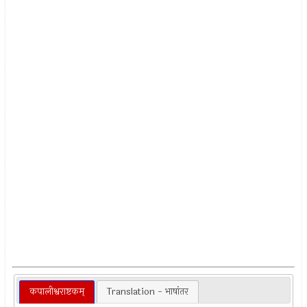
कपालीश्वराष्टकम्
Translation - भाषांतर