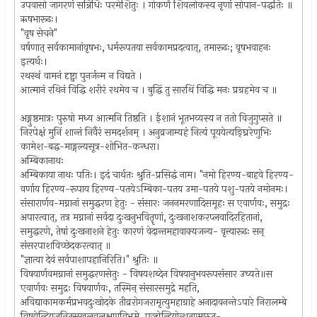
उपवासो जागरणं सन्निधिः परमेशितुः । गोकर्णं शिवलोकस्य नृणां सोपान-पद्धतिः ॥
ऋषभारूढः।
"वृष सेचने"
वर्षणात् सर्वकामानांवृषभः, धर्मरूपतया सर्वकामप्रदत्वात्, तमारूढः; वृषभवाहनः
इत्यर्थः।
रथस्थं वामनं दृष्ट्वा पुनर्जन्म न विद्यते ।
आत्मानं रथिनं विद्धि शरीरं रथमेव च । बुद्धिं तु सारथिं विद्धि मनः प्रग्रहमेव च ॥
अङ्गुष्ठमात्रः पुरुषो मध्य आत्मनि तिष्ठति । ईशानं भूतभव्यस्य न ततो विजुगुप्सते ॥
निरपेक्षं मुनिं शान्तं निर्वैरं समदर्शनम् । अनुव्रजाम्यहं नित्यं पूययेत्यङ्घ्रिरेणुभिः
कामेश-बद्ध-माङ्गल्यसूत्र-शोभित-कन्धरा।
अम्बिकानाथः
अम्बिकाया नाथः पतिः। इदं चार्थतः श्रुति-प्रसिद्धं नाम। "नमो हिरण्य-बाहवे हिरण्य-
वर्णाय हिरण्य-रूपाय हिरण्य-पतयेऽम्बिका-पतय उमा-पतये पशु-पतये नमोनमः।
संसारार्णव-मग्नानां समुद्धरण हेतुः - संसारः जननमरणादिसमूहः स एवार्णवः, समुद्रः
अपारत्वात्, तत्र मग्नानां सर्वदा दुःखनुभवितॄणां, दुःखनाशकरप्लवादिरहितानां,
समुद्धरणे, तेषां दुःखनाशने हेतुः कारणं वेदान्तमहावाक्यजन्य- वृत्त्यारूढः सन्
संसरपाशविच्छेदकरत्वात् ॥
"ज्ञात्वा देवं सर्वपाशापहानिरिति।" श्रुतिः ॥
विषयार्णवमग्नानां समुद्धरणसेतुः - विषयशब्देन विषयानुभवरूपसंसार उच्यते॥स
एवार्णवः समुद्रः विषयार्णवः, तस्मिन् संसारसमुद्रे महति,
अविद्याकामकर्मप्रभवदुःखोदके तीव्ररोगजरामृत्युमहाग्राहे अनादावनन्तेऽपारे निरालम्बे
विषयेन्द्रियजनितसुखलवलक्षणविभ्रमे, पञ्चेन्द्रियोत्थतृण्मारुत-