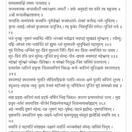
समस्तसाक्षिं तमसः परस्तात् ॥
कल्पकाम्बा-कपालीशौ भक्तरक्षण-तत्परौ । तयोः अनुग्रहो यत्र वर्तते तत्र मङ्गलम् ॥
॥श्री कपालीश्वराष्टकम् ॥
कपालि-नामधेयकं कलापि-पुर्यधीश्वरं कलाधरार्ध-शेखरं करीन्द्र-चर्म-भूषितम् ।
कृपा-रसार्द्र-लोचनं कुलाचल-प्रपूजित,। म्व् कुबेर-मित्रमूर्जितं गणेश-पूजितं भजे ॥
१॥
भजे भुजङ्ग-भूषणं भवाब्धि-भीति-भञ्जनं भवोद्भवं भयापहं सुखप्रदं सुरेश्वरम् । रवीन्दु-
वह्नि-लोचनं रमा-धवार्चितं वरं ह्युमा-धवं सुमाधवी-सुभूषिअतं महागुरुम् ॥२॥
गुरुं गिरीन्द्र-धन्विनं गुह-प्रियं गुहाशयं गिरि-प्रियं नग-प्रिया-समन्वितं वर-प्रदम् ।
सुर-प्रियं रवि-प्रभं सुरेन्द्र-पूजितं प्रभुं नरेन्द्र-पीठ-दायकं नमाम्यहं महेश्वरम् ॥३॥
महेश्वरं सुरेश्वरं धनेश्वर-प्रियेश्वर। म् वनेश्वरं विशुद्ध-चित्त वासिनं परात्परम् ।
प्रमत्तवेष-धारिणं प्रकृष्ट-चित्स्वरूपिणं विरुद्ध-कर्म-कारिणं सुशिक्षकं स्मराम्यहम्
॥४॥
स्मराम्यहं स्मरान्तकं मुरारि-सेविताङ्घ्रिकं परारि-नाशन-क्षमं पुरारि रूपिणं शुभम् ।
स्पुअरत्-सहस्र-भानु-तुल्य तेजसं महौजसं सु-चण्डिकेश पूजितं मृडं समाश्रये सदा ॥
५॥
सदा प्रहृष्ट-रूपिणं सतां प्रहर्ष-वर्षिणं भिदा विनाश-कारण प्रमाणगोचरं परम् । मुदा
प्रवृत्त-नर्तनं जगत्पवित्र-कीर्तनं निदानमेकमद्भुतं नितान्तमाश्रयेह्यहम् ॥६॥
अहं-ममादि दूषणं महेन्द्र-रत्न-भूषणं महा-वृषेन्द्र-वाहनं ह्यहीन्द्र-भूषणान्वितम् ।
वृषाकपि-स्वरूपिणं मृषा-पदार्थ-धारिणं मृकण्डुसूनु संस्तुतं ह्यभीतिदं नमामि तम् ॥
७॥
नमामि तं महामतिं नतेष्टदान-चक्षणं नतार्ति-भञ्जनोद्यतं नगेन्द्र-वासिनं विभुम् ।