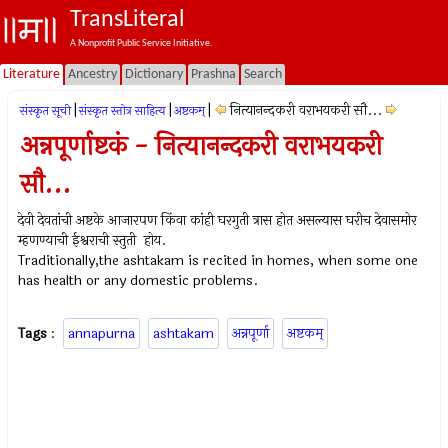
TransLiteral
A Nonprofit Public Service Initiative.
Literature
Ancestry
Dictionary
Prashna
Search
|
|
|
नित्यानन्दकरी वराभयकरी सौ...
संस्कृत सूची
संस्कृत स्तोत्र साहित्य
अष्टकम्‌
अन्नपूर्णाष्टकं - नित्यानन्दकरी वराभयकरी
सौ...
देवी देवतांची अष्टके आजारपण किंवा कांही घरगुती त्रास होत असल्यास घरीच देवासमोर
म्हणण्याची ईश्वराची स्तुती होय.
Traditionally,the ashtakam is recited in homes, when some one
has health or any domestic problems.
Tags
:
annapurna
ashtakam
अन्नपूर्णा
अष्टकम्‌