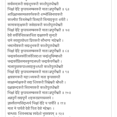
सर्वानन्दकरी सदाशुभकरी काशीपुराधीश्वरी
भिक्षां देहि कृपावलम्बनकरी माताऽन्नपूर्णेश्वरी ॥ ६॥
आदिक्षान्तसमस्तवर्णनकरी शम्भोस्त्रिभावाकरी
काश्मीरा त्रिजलेश्वरी त्रिलहरी नित्याङ्कुरा शर्वरी ।
कामाकाङ्क्षकरी जनोदयकरी काशीपुराधीश्वरी
भिक्षां देहि कृपावलम्बनकरी माताऽन्नपूर्णेश्वरी ॥ ७॥
देवी सर्वविचित्ररत्नरचिता दाक्षायणी सुन्दरी
वामे स्वादुपयोधरा प्रियकरी सौभाग्य माहेश्वरी ।
भक्ताभीष्टकरी सदाशुभकरी काशीपुराधीश्वरी
भिक्षां देहि कृपावलम्बनकरी माताऽन्नपूर्णेश्वरी ॥ ८॥
चन्द्रार्कानलकोटिकोटिसदृशा चन्द्रांशुबिम्बाधरी
चन्द्रार्काग्निसमानकुण्डलधरी चन्द्रार्कवर्णेश्वरी ।
मालापुस्तकपाशसाङ्कुशधरी काशीपुराधीश्वरी
भिक्षां देहि कृपावलम्बनकरी माताऽन्नपूर्णेश्वरी ॥ ९॥
क्षत्रत्राणकरी महाऽभयकरी माता कृपासागरी
साक्षान्मोक्षकरी सदा शिवकरी विश्वेश्वरी श्रीधरी ।
दक्षाक्रन्दकरी निरामयकरी काशीपुराधीश्वरी
भिक्षां देहि कृपावलम्बनकरी माताऽन्नपूर्णेश्वरी ॥ १०॥
अन्नपूर्णे सदापूर्णे शङ्करप्राणवल्लभे ।
ज्ञानवैराग्यसिद्ध्यर्थं भिक्षां देहि च पार्वति ॥ ११॥
माता मे पार्वती देवी पिता देवो महेश्वरः ।
बान्धवाः शिवभक्ताश्च स्वदेशो भुवनत्रयम् ॥ १२॥