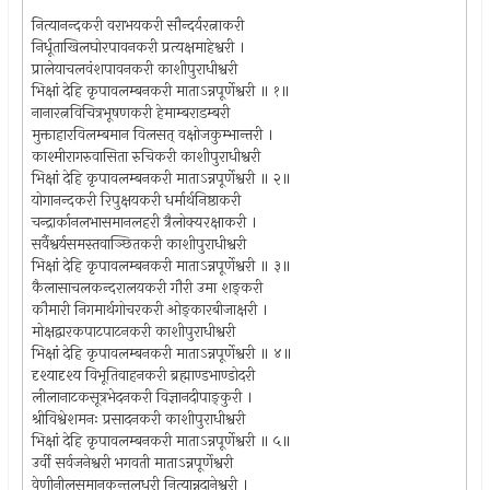
नित्यानन्दकरी वराभयकरी सौन्दर्यरत्नाकरी
निर्धूताखिलघोरपावनकरी प्रत्यक्षमाहेश्वरी ।
प्रालेयाचलवंशपावनकरी काशीपुराधीश्वरी
भिक्षां देहि कृपावलम्बनकरी माताऽन्नपूर्णेश्वरी ॥ १॥
नानारत्नविचित्रभूषणकरी हेमाम्बराडम्बरी
मुक्ताहारविलम्बमान विलसत् वक्षोजकुम्भान्तरी ।
काश्मीरागरुवासिता रुचिकरी काशीपुराधीश्वरी
भिक्षां देहि कृपावलम्बनकरी माताऽन्नपूर्णेश्वरी ॥ २॥
योगानन्दकरी रिपुक्षयकरी धर्मार्थनिष्ठाकरी
चन्द्रार्कानलभासमानलहरी त्रैलोक्यरक्षाकरी ।
सर्वैश्वर्यसमस्तवाञ्छितकरी काशीपुराधीश्वरी
भिक्षां देहि कृपावलम्बनकरी माताऽन्नपूर्णेश्वरी ॥ ३॥
कैलासाचलकन्दरालयकरी गौरी उमा शङ्करी
कौमारी निगमार्थगोचरकरी ओङ्कारबीजाक्षरी ।
मोक्षद्वारकपाटपाटनकरी काशीपुराधीश्वरी
भिक्षां देहि कृपावलम्बनकरी माताऽन्नपूर्णेश्वरी ॥ ४॥
दृश्यादृश्य विभूतिवाहनकरी ब्रह्माण्डभाण्डोदरी
लीलानाटकसूत्रभेदनकरी विज्ञानदीपाङ्कुरी ।
श्रीविश्वेशमनः प्रसादनकरी काशीपुराधीश्वरी
भिक्षां देहि कृपावलम्बनकरी माताऽन्नपूर्णेश्वरी ॥ ५॥
उर्वी सर्वजनेश्वरी भगवती माताऽन्नपूर्णेश्वरी
वेणीनीलसमानकुन्तलधरी नित्यान्नदानेश्वरी ।