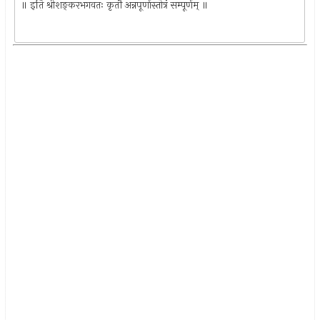
॥ इति श्रीशङ्करभगवतः कृतौ अन्नपूर्णास्तोत्रं सम्पूर्णम् ॥