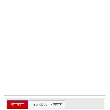
अन्नपूर्णाष्टकं
Translation - भाषांतर