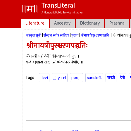
TransLiteral
A Nonprofit Public Service Initiative.
Literature
Ancestry
Dictionary
Prashna
|
|
|
|
श्रीगायत्री
संस्कृत सूची
संस्कृत स्तोत्र साहित्य
पुराण
श्रीगायत्रीपुरश्चरणपद्धतिः
श्रीगायत्रीपुरश्चरणपद्धतिः
श्रीगायत्री परां देवीं विप्रेभ्योऽभयदां मुदा ।
वन्दे ब्रह्मप्रदां साक्षात्सच्चिदानंदरूपिणीम् ॥
Tags
:
devi
gayatri
pooja
sanskrit
गायत्री
देवी