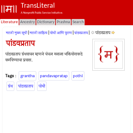
TransLiteral
A Nonprofit Public Service Initiative.
Literature
Ancestry
Dictionary
Prashna
Search
|
|
|
|
पांडवप्रताप
मराठी मुख्य सूची
मराठी साहित्य
पोथी आणि पुराण
पांडवप्रताप
पांडवप्रताप
पांडवप्रताप ग्रंथवाचन म्हणजे चंचल मनाला भक्तियोगाकडे
वळविण्याचा प्रवास.
Tags
:
grantha
pandavapratap
pothi
ग्रंथ
पांडवप्रताप
पोथी