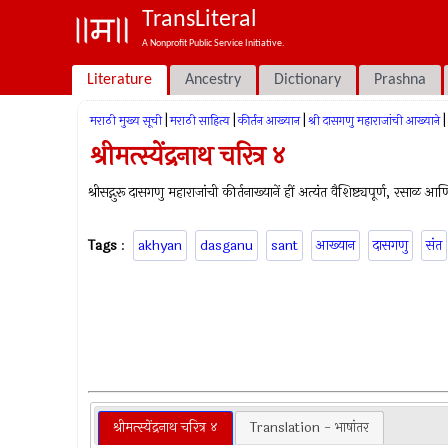
TransLiteral
A Nonprofit Public Service Initiative.
Literature
Ancestry
Dictionary
Prashna
|
|
|
|
मराठी मुख्य सूची
मराठी साहित्य
कीर्तन आख्यान
श्री दासगणु महाराजांची आख्याने
श्रीमत्स्येंद्रनाथ चरित्र ४
श्रीसद्गुरू दासगणु महाराजांची कीर्तनाख्यानें हीं अत्यंत वैशिष्ट्यपूर्ण, रसाळ 
Tags
:
akhyan
dasganu
sant
आख्यान
दासगणु
संत
श्रीमत्स्येंद्रनाथ चरित्र ४
Translation - भाषांतर