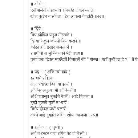
॥ ओवी ॥
ऐसें बालेतां गोरखनाथ । मच्छेंद्र तोषले मनांत ॥
खोल बुद्धीच न सांगता । हेत आपला केव्हांही ॥७३॥
॥ दिंडी ॥
विटा झोळिंत पाहून गोरखानें ।
दिल्या फ़ेकुन काननीं निज करानें ॥
करित होते डरडर याजसाठीं ।
उपाधीची या मुळिंच नको भेटी ॥७४॥
पुन्हा एक दिवस मच्छेंद्रानें विचारलें कीं “ गोरख ! यहॉं कुयी डर है ? ” ते
॥ पद ॥ ( अजि म्यां ब्रह्म )
डर मागें राहिला ॥
आज त्रयोदश दिन त्या झाले ।
झोळिस अपुल्या मीं शोधियलें ॥
अशिवापासुन मुक्तचि केलें । आहे तिजला ॥
तुम्हीं गुरूजी मुळीं न भ्यावें ।
निर्भय होऊन पथीं चलावें ॥
अवघें आहे तुम्हांस ठावें । शोधा त्याजला ॥७५॥
॥ श्लोक ॥ ( पृथ्वी )
अतां न डरडर करा उगिच वेड हो घेउनी ।