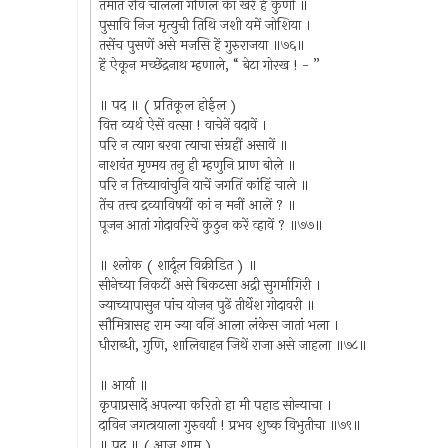
तमांत रवि चालला गणिल का खरें हें कुणी ॥
पुसावि निज मृत्युची तिथि जशी यमें जोशिया ।
तसेंच पुसणें असे मजसि हें गुरुराजया ॥७६॥
हें ऐकून मच्छेंद्रनाथ म्हणाले, “ बेटा गोरख ! - ”
॥ पद ॥ ( प्रतिकूल होईल )
वित्त व्यर्थ ऐसें वत्सा ! वाचेनें वदावें ।
परि न त्याग बरवा त्याचा संग्रहीं असावें ॥
नाशवंत मृण्मय तनु ही म्हणुनि प्राण बोले ॥
परि न तिच्यावांचुनि याचें जगतिं कांहिं चाले ॥
तेंच तत्त्व द्रव्याविषयीं कां न मनीं आलें ? ॥
पूजन आतां गोदावरिचें कुठुन करें व्हावें ? ॥७७॥
॥ श्लोक ( शार्दूल विक्रीडित ) ॥
सीनेच्या निकटीं असे बिकटसा अद्री सुगर्मागिरी ।
ज्याच्यापासुन पांच योजन पुढें तीर्थेश गोदावरी ॥
सौमित्रासह राम ज्या वनिं आला लंकेस जातां भला ।
धीराब्धी, गुणि, शालिवाहन जिथें राजा असे जाहला ॥७८॥
॥ आर्या ॥
कृपाप्रसादें अपल्या करितो हा मी पहाड सोन्याचा ।
दाविन जगत्त्रयाला गुरुवर्या ! प्रभव शुष्क विभुतीचा ॥७९॥
॥ पद ॥ ( आज शाम )