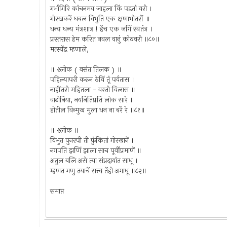
गर्भागिरि कांचनमय जाहला किं पडतां वरी ।
गोरखकरें धबल विभुति एक क्षणाभीतरीं ॥
धन्य धन्य मंत्रशात्र ! हेंच एक जगिं स्वतंत्र ।
प्रस्तरास हेम करित नवल वानुं कोठवरी ॥८०॥
मत्स्येंद्र म्हणाले,
॥ श्लोक ( वसंत तिलक ) ॥
पहिल्यापरी करुन ठेविं तूं पर्वतास ।
नाहींतरी महितला - वरती विलास ॥
वाढोनिया, नयनितिप्रति लोक सारे ।
होतील विन्मुख मुला धन ना बरें रे ॥८१॥
॥ श्लोक ॥
विभुत पुनरपी ती फ़ुंकितां गोरखानें ।
नगपति झणिं झाला साच पूर्वींप्रमाणें ॥
अतुल बलि असे त्या संप्रदायांत साधू ।
म्हणत गणु तयाचें सत्त्व तेंही अगाधू ॥८२॥
समाप्त