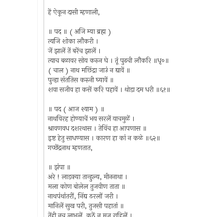
हें ऐकून दासी म्हणाली,
॥ पद ॥ ( अजि म्या ब्रह्म )
त्यजि शोका लौकरी ।
जें झालें तें बरेंच झालें ।
त्याच बळावर सोय करुन घे । तूं पुढची लौकरि ॥धृ०॥
( चाल ) नाथ मछिंद्रा जाउं न द्यावें ॥
पुन्हा संततिस करुनी घ्यावें ॥
शवा सजीव हा कसें करि पहावें । थोडा दम धरी ॥६१॥
॥ पद ( आज श्याम ) ॥
नाथविरह होण्याचें भय सरलें याचमुळें ।
श्रावणवध दशरथास । तेविंच हा आपणास ॥
इष्ट हेतु साधण्यास । कारण हा कां न कळे ॥६२॥
गच्छेंद्रनाथ म्हणतात,
॥ झंपा ॥
अरे ! लाडक्या तान्हुल्य, मीननाथा ।
मला कोण बोलेल तुजवीण ताता ॥
नाथपंथांतरीं, निंद्य ठरलों जरी ।
मानिलें सुख परी, तुजसी पहातां ॥
तेंही नच लाभलें, कुठें न मज राहिलें ।