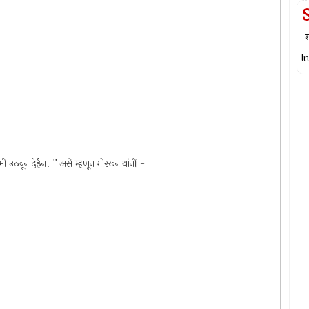
I
ी उठवून देईन. ” असें म्हणून गोरखनाथांनीं -