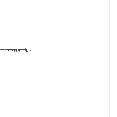
ं ऐकून गोरखनाथ म्हणाले. -