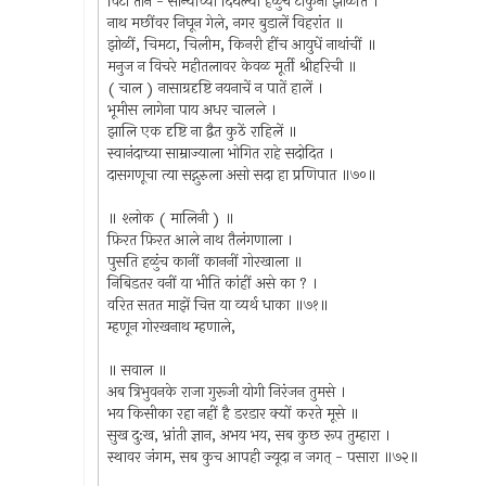
विटा तीन - सोन्याच्या दिधल्या हळुंच टाकुनी झोळींत ।
नाथ मछींवर निघून गेले, नगर बुडालें विहरांत ॥
झोळीं, चिमटा, चिलीम, किनरी हींच आयुधें नाथांचीं ॥
मनुज न विचरे महीतलावर केवळ मूर्ती श्रीहरिची ॥
( चाल ) नासाग्रदृष्टि नयनाचें न पातें हालें ।
भूमीस लागेना पाय अधर चालले ।
झालि एक दृष्टि ना द्वैत कुठें राहिलें ॥
स्वानंदाच्या साम्राज्याला भोगित राहे सदोदित ।
दासगणूचा त्या सद्गुरुला असो सदा हा प्रणिपात ॥७०॥
॥ श्लोक ( मालिनी ) ॥
फ़िरत फ़िरत आले नाथ तैलंगणाला ।
पुसति हळुंच कानीं काननीं गोरखाला ॥
निबिडतर वनीं या भीति कांहीं असे का ? ।
वरित सतत माझें चित्त या व्यर्थ धाका ॥७१॥
म्हणून गोरखनाथ म्हणाले,
॥ सवाल ॥
अब त्रिभुवनके राजा गुरूजी योगी निरंजन तुमसे ।
भय किसीका रहा नहीं है डरडार क्यों करते मूसे ॥
सुख दु:ख, भ्रांती ज्ञान, अभय भय, सब कुछ रूप तुम्हारा ।
स्थावर जंगम, सब कुच आपही ज्यूदा न जगत् - पसारा ॥७२॥