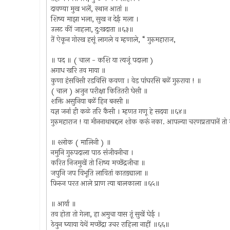
दावण्या मुख भलें, स्थान आतां ॥
शिष्य माझा भला, सुख न देई मला ।
उलट कीं जाहला, दु:खदाता ॥६३॥
तें ऐकून गोरख हसूं लागले व म्हणाले, “ गुरुमहाराज,
॥ पद ॥ ( चाल - कशि या त्यजूं पदाला )
अगाध खरि तव माया ॥
कुणा हंसविसी रडविसि कवणा । वेड पांघरसि बळें गुरुराया ! ॥
( चाल ) अजुन परीक्षा कितितरी घेसी ॥
शक्ति असुनिया बळें हिन बनसी ॥
यज्ञ जनां ही कळे तरि कैसी । म्हणत गणू हे सदया ॥६४॥
गुरुमहाराज ! या मीननाथाबद्दल शोक करूं नका. आपल्या चरणप्रतापानें तो म
॥ श्लोक ( मालिनी ) ॥
नमुनि गुरुपदाला पाठ संजीवनीचा ।
करित निजमुखें तो शिष्य मच्छेंद्रजीचा ॥
जपुनि जप विभूति लावितां कातड्याला ॥
फ़िरुन परत आले प्राण त्या बालकाला ॥६५॥
॥ आर्या ॥
तव होता तो गेला, हा अमुचा यास तूं सुखें घेई ।
ठेवुन घ्याया येथें मच्छेंद्रा उचर राहिला नाहीं ॥६६॥