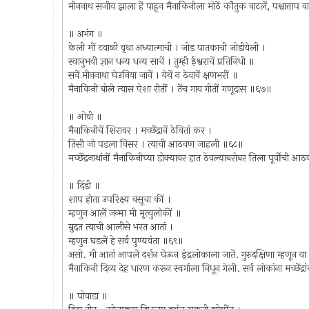
मीननाथ सजीव झाला हें पाहून मैनाकिनीला मोठें कौतुक वाटलें, पश्चात्ताप वा
॥ अभंग ॥
केली मीं टवाळी वृथा अध्यात्माची । जोड पातकाची जोडीयेली ।
स्वानुभवी ज्ञान धन्य धन्य साचें । तुम्ही ईश्वराचें प्रतिनिधी ॥
सवें मीननाथा घेउनिया जावें । येथें न ठेवावें क्षणभरीं ॥
मैनाकिनी बोले त्यास ऐशा रीतीं । तेंच गाय गीतीं गणूदास ॥६७॥
॥ ओवी ॥
मैनाकिनीचें शिरावर । मच्छेंद्रानें ठेवितां कर ।
तिसी जो पडला विसर । त्याची आठवण जाहली ॥६८॥
मच्छेंद्रनाथांनीं मैनाकिनीच्या डोक्यावर हात ठेवल्याबरोबर तिला पूर्वींची 
॥ दिंडी ॥
शाप होता उपरिक्ष्य वसूचा कीं ।
म्हणुन आलें जन्मा मी मृत्युलोकीं ॥
म्रुदत त्याची आलीसे भरत आतां ।
म्हणुन घडलें हे सर्व पुण्यवंता ॥६९॥
असो. मी आतां आपलें दर्शन घेऊन इंद्रलोकाला जातें. गुरुदक्षिणा म्हणून या 
मैनाकिनी दिव्य देह धारण करून स्वर्गाला निधून गेली. सर्व लोकांना मच्छें
॥ पोवाडा ॥