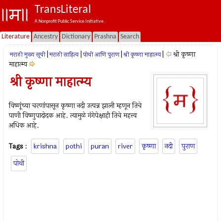
TransLiteral
A Nonprofit Public Service Initiative.
Literature
Ancestry
Dictionary
Prashna
Search
|
|
|
|
श्री कृष्णा
मराठी मुख्य सूची
मराठी साहित्य
पोथी आणि पुराण
श्री कृष्णा माहात्म्य
माहात्म्य
श्री कृष्णा माहात्म्य
विष्णूंच्या चरणांपासून कृष्णा नदी उत्पन्न झाली म्हणून तिचे
पाणी विष्णुपादोदक आहे. त्यामुळे गंगेपेक्षाही तिचे महत्त्व
अधिक आहे.
Tags
:
krishna
pothi
puran
river
कृष्णा
नदी
पुराण
पोथी