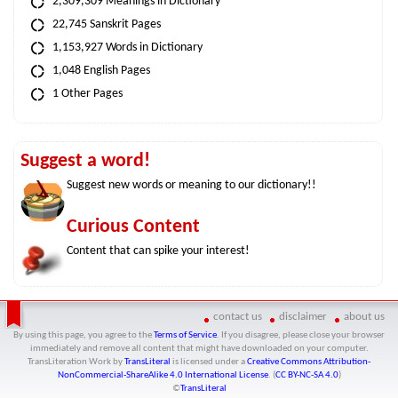
2,309,309 Meanings in Dictionary
22,745 Sanskrit Pages
1,153,927 Words in Dictionary
1,048 English Pages
1 Other Pages
Suggest a word!
Suggest new words or meaning to our dictionary!!
Curious Content
Content that can spike your interest!
contact us
disclaimer
about us
By using this page, you agree to the
Terms of Service
. If you disagree, please close your browser
immediately and remove all content that might have downloaded on your computer.
TransLiteration Work
by
TransLiteral
is licensed under a
Creative Commons Attribution-
NonCommercial-ShareAlike 4.0 International License
. (
CC BY-NC-SA 4.0
)
©
TransLiteral