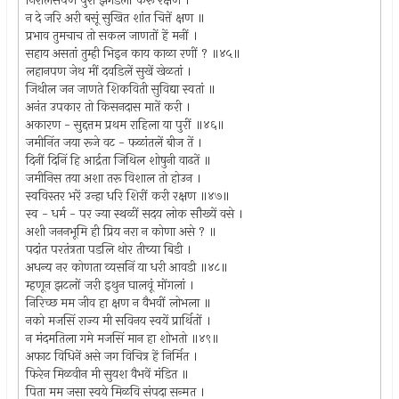
निरालसपणें पुरा झगडलों करूं रक्षण ।
न दे जरि अरी बसूं सुखित शांत चित्तें क्षण ॥
प्रभाव तुमचाच तो सकल जाणतों हें मनीं ।
सहाय असतां तुम्ही भिइन काय काळा रणीं ? ॥४५॥
लहानपण जेथ मीं दवडिलें सुखें खेळतां ।
जिथील जन जाणते शिकविती सुविद्या स्वतां ॥
अनंत उपकार तो किसनदास मातें करी ।
अकारण - सुद्दत्तम प्रथम राहिला या पुरीं ॥४६॥
जमीनिंत जया रूजे वट - फळांतलें बीज तें ।
दिनीं दिनिं हि आर्द्रता जिथिल शोषुनी वाढतें ॥
जमीनिस तया अशा तरू विशाल तो होउन ।
स्वविस्तर भरें उन्हा धरि शिरीं करी रक्षण ॥४७॥
स्व - धर्म - पर ज्या स्थळीं सदय लोक सौख्यें वसे ।
अशी जननभूमि ही प्रिय नरा न कोणा असे ? ॥
पदांत परतंत्रता पडलि थोर तीच्या बिडी ।
अधन्य नर कोणता व्यसनिं या धरी आवडी ॥४८॥
म्हणून झटलों जरी इथुन घालवूं मोंगलां ।
निरिच्छ मम जीव हा क्षण न वैभवीं लोभला ॥
नको मजसिं राज्य मी सविनय स्वयें प्रार्थितों ।
न मंदमतिला गमे मजसिं मान हा शोभतो ॥४९॥
अफाट विधिनें असे जग विचित्र हें निर्मित ।
फिरेन मिळवीन मी सुयश वैभवें मंडित ॥
पिता मम जसा स्वये मिळवि संपदा सन्मत ।