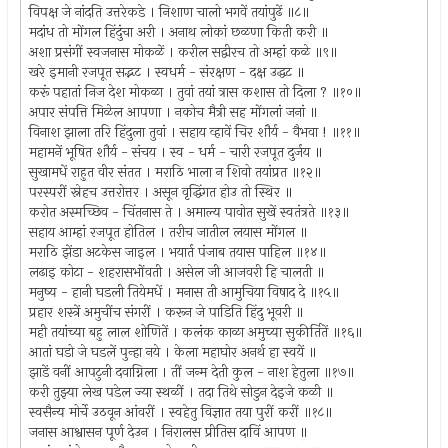
विपक्ष जे नांदति उत्तरेकडे । निशाण चालो भगवें तयांपुढें ॥८॥
मदांध तो मोंगल हिंदुंचा अरी । अनाथ लोकां छळणा किती करी ॥
अशा प्रसंगीं स्वजनास मोकळें । करील सद्वीरच तो अम्हां कळे ॥९॥
खरे इमानी रजपूत सद्भट । स्वधर्म - संरक्षण - दक्ष उद्धट ॥
करूं पहातां निज देश मोकळा । तुवां तयां त्रास कशास तो दिला ? ॥१०॥
अपार संपत्ति मिळेल आपणा । नकोच मैत्री सह मोंगलां जनां ॥
विनाश झाला तरि हिंदुला तुवां । सहाय व्हावें चिर शौर्य - वैभवा ! ॥११॥
महामनें भूषित शौर्य - संचय । स्व - धर्म - चारी रजपूत दुर्जय ॥
सुखामधें राहुत वीर संतत । मराठि भाला न शिवो तयांप्रत ॥१२॥
परस्परीं स्नेहच उत्तरोत्तर । असून वृद्धिंगत होउ तो स्थिर ॥
करोत अस्मच्छिव - चिंतनास ते । अमाल्य पावोत सुखें स्वतंत्रते ॥१३॥
सहाय आम्हां रजपूत होतिल । तरीच जातील लयास मोंगल ॥
मराठि झेंडा अटकेस जाइल । भयार्त पंजाब तयास पाहिल ॥१४॥
लढाइ कोटा - शहरासभोंवती । असेल जी आजवरी हि चालती ॥
मनुष्य - हानी घडली तियेमधें । मनास ती आमुचिया विषाद दे ॥१५॥
प्रहार शस्त्रें अमुचींच संगरीं । करून जे पाडिति हिंदु भूवरी ॥
मही तयांच्या बहु लाल शोणितें । कलंक काळा अमुच्या सुकीर्तितें ॥१६॥
आतां घडो जे घडलें पुन्हा नये । केला महाघोर अनर्थ हा स्वयें ॥
झाडें वनीं आपटुनी दवाग्निला । तीं जन्म देती कुल - नाश हेतुला ॥१७॥
करी तुझ्या लेख पडेल ज्या स्थळीं । तदा तिथे सोडुन देइजे कळी ॥
स्वसैन्य मोर्चे उठवून आंवरीं । स्वहेतु विज्ञात तया पुरीं करीं ॥१८॥
जनास आश्वासन पूर्ण देउन । निरालस प्रीतिस दाविं आपण ॥