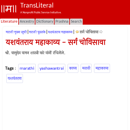
TransLiteral
A Nonprofit Public Service Initiative.
Literature
Ancestry
Dictionary
Prashna
Search
|
|
|
सर्ग चोविसावा
मराठी मुख्य सूची
मराठी पुस्तके
यशवंतराय महाकाव्य
यशवंतराय महाकाव्य - सर्ग चोविसावा
श्री. वासुदेव वामन शास्त्री खरे यांनीं रचिलेंले.
Tags
:
marathi
yashawantrai
काव्य
मराठी
महाकाव्य
यशवंतराय