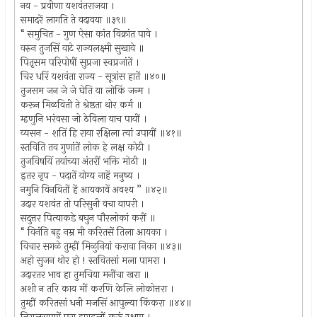
नय - प्रवीणा यशवंतराजया ।
समादरें लागति ते वदावया ॥३९॥
“ समुचित - गुण ऐसा कांत विक्रांत पावे ।
वरुन तुजसिं वाटे राज्यलक्ष्मी सुखावे ॥
पितृसम परिपोषीं सुप्रजा स्वप्रजांतें ।
चिर धरिं यशवंता राज्य - सूत्रांस हातें ॥४०॥
तुजसम जन जे जे घेति या लोकिं जन्म ।
करून मिळविती ते श्रेष्ठता थोर कर्म ॥
म्हणुनि भरंवसा जो ठेविला याच पायीं ।
व्यसन - शतिं हि राया रक्षिला त्वां उपायीं ॥४१॥
स्तविति तव गुणांतें लोक हे लक्ष कोटी ।
तुजविषयिं तयांच्या अंतरीं भक्ति मोठी ॥
इतर नृप - पदातें योग्य नाहें मनुष्य ।
नमुनि विनवितों हें आयकावें अवश्य ” ॥४२॥
उदार यशवंत तो परिसुनी वचा यापरी ।
सदुत्तर पित्याकडे बघुन पौरलोकां करीं ॥
“ विनंति बहु नम्र मी करितसें तिला आयका ।
विचार सगळे तुम्हीं मिळुनियां करावा निका ॥४३॥
अहो सुजन थोर हो ! स्तवितसां मला पामरा ।
उदारतर भाव हा तुमचिया मनींचा खरा ॥
अशी न तरि काय मीं करणि केलि लोकोत्तरा ।
तुम्हीं करितसां धनी मजसिं आपुल्या किंकरा ॥४४॥