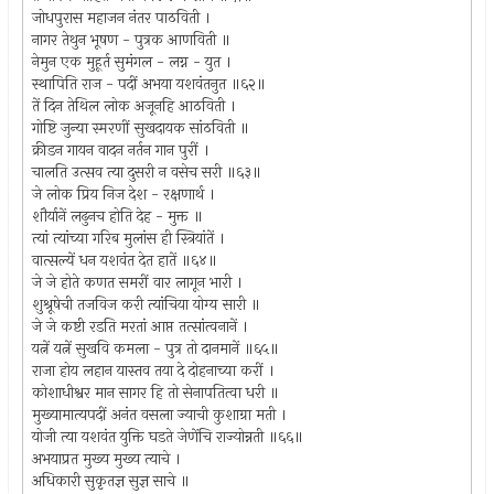
जोधपुरास महाजन नंतर पाठविती ।
नागर तेथुन भूषण - पुत्रक आणविती ॥
नेमुन एक मुहूर्त सुमंगल - लग्न - युत ।
स्थापिति राज - पदीं अभया यशवंतनुत ॥६२॥
तें दिन तेथिल लोक अजूनहि आठविती ।
गोष्टि जुन्या स्मरणीं सुखदायक सांठविती ॥
क्रीडन गायन वादन नर्तन गान पुरीं ।
चालति उत्सव त्या दुसरी न वसेच सरी ॥६३॥
जे लोक प्रिय निज देश - रक्षणार्थ ।
शौर्यानें लढुनच होति देह - मुक्त ॥
त्यां त्यांच्या गरिब मुलांस ही स्त्रियांतें ।
वात्सल्यें धन यशवंत देत हातें ॥६४॥
जे जे होते कणत समरीं वार लागून भारी ।
शुश्रूषेची तजविज करी त्यांचिया योग्य सारी ॥
जे जे कष्टी रडति मरतां आप्त तत्सांत्वनानें ।
यत्नें यत्नें सुखवि कमला - पुत्र तो दानमानें ॥६५॥
राजा होय लहान यास्तव तया दे दोहनाच्या करीं ।
कोशाधीश्वर मान सागर हि तो सेनापतित्वा धरी ॥
मुख्यामात्यपदीं अनंत वसला ज्याची कुशाग्रा मती ।
योजी त्या यशवंत युक्ति घडते जेणेंचि राज्योन्नती ॥६६॥
अभयाप्रत मुख्य मुख्य त्याचे ।
अधिकारी सुकृतज्ञ सुज्ञ साचे ॥