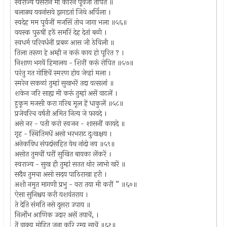
स्वराज्य पसरीन मी करिन पूर्वजां तर्पित ॥
बलाढ्य यवनांसवे झगडतां जिथे अर्पिला ।
स्वदेह मम पूर्वजीं मजसिं तोच जागा भला ॥५६॥
वयस्क पुरुषीं हठें समरिं देह देतां बळी ।
स्वधर्म परिवर्धनीं प्रबळ आस जी ठेविली ॥
तिला तरूण हे अम्ही न करूं काय हो पूरित ? ।
निशाण भगवें हिमालय - शिरीं करूं रोपित ॥५७॥
परंतु गत गोष्टिचें स्मरण होय जेव्हां मला ।
स्मरेन सकळां तुम्हां सुखभरें तदा वत्सलां ॥
शकेन जरि साह्य मी करूं तुम्हां असें वाटलें ।
हुकूम मजसी करा गरिब मूल हें धाकुलें ॥५८॥
प्रजेवरिच वर्षती अमित नित्य जे फायदे ।
असे नर - पती करो स्वजन - शासनीं कायदे ॥
गृह - स्थितिमधें असो भरभराट दुःखक्षय ।
अनेकविध संपदांसहित येथ नांदो नय ॥५९॥
असोत तुमचीं घरीं सुखित बायका लेंकरें ।
स्वराज्य - सुख ही तुम्हां सतत थोर लाभो खरें ॥
सदैव तुमचा असो सदय पाठिराखा हरी ।
अशी नमुत मागणी प्रभु - वरा तया मी करीं ” ॥६०॥
ऐसा सुनिश्चय करी यशवंतराय ।
ते देति संमति नसे दुसरा उपाय ॥
निर्लोभ आणिक उदार असें तयाचें, ।
तें वाक्य मोहित जना करि रम्य साचें ॥६१॥