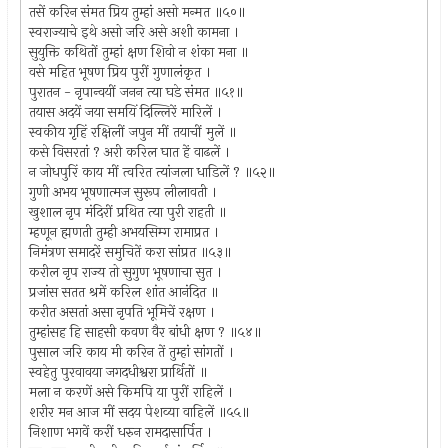
तसें करिन संमत प्रिय तुम्हां असो मन्मत ॥५०॥
स्वराज्याचे इथे असो जरि असे अशी कामना ।
सुयुक्ति कथितों तुम्हां क्षण शिवो न शंका मना ॥
वसे महित भूषण प्रिय पुरीं गुणालंकृत ।
पुरातन - नृपान्वयीं जनन त्या घडे संमत ॥५१॥
तयास अदयें जया समयिं दिल्लिरें मारिलें ।
स्वकीय गृहिं रक्षिलीं जपुन मीं तयाचीं मुलें ॥
कसे विसरतां ? अरी करिल घात हें वाढलें ।
न जोधपुरिं काय मीं त्वरित त्यांजला धाडिलें ? ॥५२॥
गुणी अभय भूषणात्मज सुरूप लीलावती ।
खुशाल नृप मंदिरीं प्रथित त्या पुरी राहती ॥
म्हणून ह्मणती तुम्ही अभयसिम्ग रामाप्रत ।
निमंत्रण समादरें समुचितें करा सांप्रत ॥५३॥
करील नृप राज्य तो सुगुण भूषणाचा सुत ।
प्रजांस सतत श्रमें करिल शांत आनंदित ॥
करीत असतां असा नृपति भूमिचें रक्षण ।
तुम्हांसह हि साहसी कवण वैर बांधी क्षण ? ॥५४॥
पुसाल जरि काय मी करिन तें तुम्हां सांगतों ।
स्वहेतु पुरवावया जगदधीश्वरा प्रार्थितों ॥
मला न करणें असे किमपि या पुरीं राहिलें ।
शरीर मन आज मीं सदय पेशव्या वाहिलें ॥५५॥
निशाण भगवें करीं धरुन रामदासार्पित ।