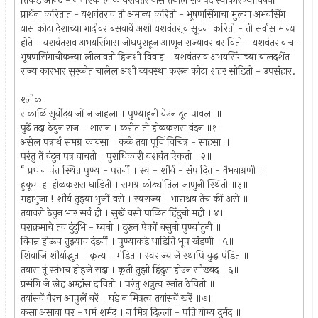
तिकडे आनंद - नागरिक लोक यशवंतरावास तेथील राजपद स्वीकारण्याविषयीं
प्रार्थना करितात - यशवंतराव ती अमान्य करितो - भूषणसिंगाचा मुलगा अभयसिंग
यास कोटा देशाच्या गादीवर बसवावें अशी यशवंतरा्व सूचना करितो - ती सर्वांस मान्य
होते - यशवंतराव अभयसिंगास जोधपुराहून आणून राज्यावर बसवितो - यशवंतरावाचा
भूषणसिंगाचीकन्या लीलावती हिजशी विवाह - यशवंतराव अभयसिंगाच्या बालदशेंत
राज्य कारभार सुरळीत चालेल अशी व्यवस्था करून कोटा शहर सोडितो - उपसंहार.
श्लोक
सकाळिं सूर्योदय जों न जाहला । पुण्याहुनी येउन दूत पावला ॥
पुढें तदा ठेवुन राज - शासन । करीत तो होळकरास वंदन ॥१॥
असेल पत्रार्थ समग्र कायसा । कळे तया पूर्वि विचित्र - साहसा ॥
परंतु तें वंदुन पत्र वाचतो । पुराधिकारी यशवंत ऐकतो ॥२॥
“ प्रधान पंत स्थित पुण्य - पत्तनीं । स्व - शौर्य - संपादित - वैभवाग्रणी ॥
हुकूम हा होळकरास धाडिती । समग्र कोट्यांतिल जाणुनी स्थिती ॥३॥
महाभुजा ! शौर्य तुझ्या भुजीं वसे । स्वराज्य - भाराश्रय तेंच कीं असे ॥
तयावरी ठेवुन भार सर्व ही । सुखें वसो पाळित हिंदुची मही ॥४॥
पराक्रमाचे तव दुंदुभि - ध्वनी । दुरून ऐकों बसुनी पुण्यांतुनी ॥
विनम्र होऊन तुझ्याच दंडनीं । पुण्याकडे धाडिति भूप खंडणी ॥५॥
शिवाजि शौर्याद्भुत - कृत्य - मंडित । स्वराज्य जें स्थापि युद्ध पंडित ॥
तयास तूं स्तंभच होइजे सदा । कृती तुझी हिंदुस होउन सौख्यद ॥६॥
प्रसंगि जे स्नेह अम्हांस दाविती । परंतु शत्रुत्व रनांत ठेविती ॥
तयांसवें वैरच आपुलें बरें । घडे न मित्रत्व तयांसवें खरें ॥७॥
कसा असावा पर - धर्म शर्मद । न मित्र दिल्ली - पति योग्य दुर्मद ॥