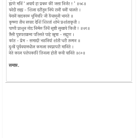
ह्मणे मनिं ‘ अवार्य हा प्रबळ कीं जसा निर्जर ! ’ ॥७८॥
फोडी सह्य - शिला दरींतुन निघे रानीं वनीं चालते ।
वेगानें खडकाळ भूमिवरि जी ठेंचाळुनी भागते ॥
कृष्णा तीच सपाट देशिं शिरतां शोभे प्रशांताकृती ।
पाणी प्राशुन गोड निर्मळ तिचें सृष्टी सुखावे किती ! ॥७९॥
तैसी पुत्रपराक्रमा परिसते पाहे स्नुषा - सद्गुण ।
कांत - प्रेम - समादरें भरुनियां शांती धरी तन्मन ॥
दुःखें पूर्ववयामधील कमला स्वप्नापरी मानिते ।
नेते काल परोपकारिं तिजला होती कवी वानिते ॥८०॥
समाप्त.