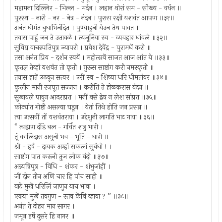
महामना दिल्लिर - भिल्ल - मर्दन । लहान थोरां सम - सौख्य - वर्धन ॥
पुरस्थ - नारी - नर - नेत्र - नंदन । पुरास रक्षी यशवंत आपण ॥३१॥
अनंत धीमंत बुधाभिनंदित । पुण्याहुनी येउन तेथ पावत ॥
तयास पाहूं जन ते उतावळे । त्यजूनिया स्व - व्यवहार धांवले ॥३२॥
सुविद्य वाचस्पतिपुत्र ज्यापरी । प्रवेश देवेंद्र - पुरामधें करी ॥
तसा अनंत प्रिय - दर्शन स्वयें । महोत्सवें साजत आज आंत ये ॥३३॥
कृतज्ञ तेव्हां यशवंत तो कृती । गुरूस साष्टांग करी नमस्कृती ॥
तयास हातें उठवून सत्वर । उरीं स्व - शिष्या धरि धीमतांवर ॥३४॥
कुलीन मानी रजपूत सज्जन । करीति ते होळकरास वंदन ॥
सुखावले पावुन आदराप्रत । मनीं वसे द्वेष न लेश सांप्रत ॥३५॥
कोट्यांत गोष्टी असल्या घडून । येतां तिथे होति जन प्रसन्न ॥
त्या उत्सवीं तों यशवंतराया । उद्देशुनी लागति भाट गाया ॥३६॥
“ त्वद्वाण दंडि बल - गर्वित शत्रु भारी ।
तूं कालिदास असुनी भव - भूति - धारी ॥
श्री - हर्ष - दायक अम्हां सकलां सुबंधो ! ।
साष्टांग पात करूनी तुज लोक वंदो ॥३७॥
अग्न्यत्रिपुत्र - विधि - शंकर - शंभुजांहीं ।
जीं दोन तीन अणि चार हि पांच साही ॥
वाटे मुखें धरिलिं जाणुन याच भावा ।
एक्या मुखें तवगुण - स्तव केंवि व्हावा ? ” ॥३८॥
अनंत ते दोहन मान सागर ।
जमून हर्षें दुसरे हि नागर ॥