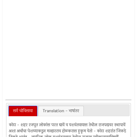
सर्ग चोविसावा
Translation - भाषांतर
कोटा - शहर रजपूत लोकांस परत द्यावें व यशवंतवायास तेथील राजपदावर स्थापावें
अशा अर्थांचा पेशव्याकडून मल्हारराव होळकरास हुकूम येतो - कोटा शहरांत जिकडे