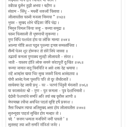
लक्ष्मीस जेंवि हरि त्यापरि मी वरीन ।
स्त्रीरत्न दुर्लभ तुझी अभया ! बहीण ॥
संग्राम - सिंधु - मथनीं थकलों विसावा ।
लीलावतीस वरूनी मजला मिळावा ” ॥७३॥
भुवन - सुखद शोभे चंद्रिका जेंवि चंद्रा ।
मिळुन विमल किंवा जन्हु - कन्या समुद्रा ॥
वरून विलसली ती भूषणाची सुकन्या ।
गुण निधि यशवंता होय या लोकि मान्या ॥७४॥
आल्या गोष्टि अशा घडून पुरल्या इच्छा समस्तांचिया ।
सैन्यें घेउन शूर होळकर तो संगें निघे जावया ॥
तद्भार्या कमला गुणाढ्य सुतही लीलावती - संगत ।
जाती - यास्तव होति लोक सगळे कोटापुरीं दुःखित ॥७५॥
कन्या जामात नातू विनविति न असे शक्त देह श्रमाया ।
राहें आम्हांस द्याया चिर सुख जवळी नित्य आनंदराया ॥
योगी आनंद गेला पुनरपि परि तो दूर तीर्थाटनातें ।
सार्थक्या देह लावी प्रभु - वर - चरणां चिंतुनी मंगलातें ॥७६॥
या कालानंतर श्री - गुण - युत कमला - पुत्र देशाभिमानी ।
दंडोनी पेशव्यांचे समरिं अरि तयां नम्र वृत्तीस आणी ॥
मेघच्छन्ना रवीचा अवचित पडतां सृष्टि हर्षे प्रकाश ।
तैसा विश्राम त्याचा अतिसुखद असा होय लीलावतीस ॥७७॥
सुतभ्युदय पाहतां सुखित होय मल्हार तो ।
वदे ‘ कवण धन्यता मजविणें जगीं पावतो ’ ॥
सुतासह तया अरी समरिं गांठितां जर्जर ।