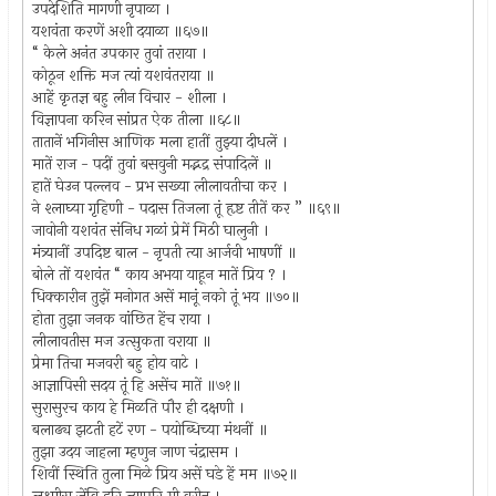
उपदेशिति मागणी नृपाळा ।
यशवंता करणें अशी दयाळा ॥६७॥
“ केले अनंत उपकार तुवां तराया ।
कोठून शक्ति मज त्यां यशवंतराया ॥
आहें कृतज्ञ बहु लीन विचार - शीला ।
विज्ञापना करिन सांप्रत ऐक तीला ॥६८॥
तातानें भगिनीस आणिक मला हातीं तुझ्या दीधलें ।
मातें राज - पदीं तुवां बसवुनी मद्भद्र संपादिलें ॥
हातें घेउन पल्लव - प्रभ सख्या लीलावतीचा कर ।
ने श्लाघ्या गृहिणी - पदास तिजला तूं हृष्ट तीतें कर ” ॥६९॥
जावोनी यशवंत संनिध गळां प्रेमें मिठी घालुनी ।
मंत्र्यानीं उपदिष्ट बाल - नृपती त्या आर्जवी भाषणीं ॥
बोले तों यशवंत “ काय अभया याहून मातें प्रिय ? ।
धिक्कारीन तुझें मनोगत असें मानूं नको तूं भय ॥७०॥
होता तुझा जनक वांछित हेंच राया ।
लीलावतीस मज उत्सुकता वराया ॥
प्रेमा तिचा मजवरी बहु होय वाटे ।
आज्ञापिसी सदय तूं हि असेंच मातें ॥७१॥
सुरासुरच काय हे मिळति पौर ही दक्षणी ।
बलाढ्य झटती हटें रण - पयोब्धिच्या मंथनीं ॥
तुझा उदय जाहला म्हणुन जाण चंद्रासम ।
शिवीं स्थिति तुला मिळे प्रिय असें घडे हें मम ॥७२॥