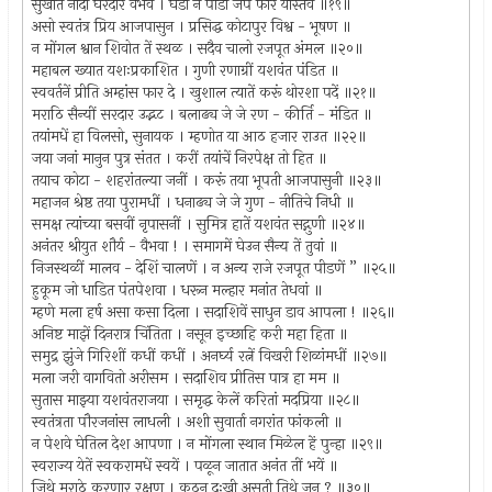
सुखांत नांदो घरदार वैभव । घडो न पीडा जप फार यास्तव ॥१९॥
असो स्वतंत्र प्रिय आजपासुन । प्रसिद्ध कोटापुर विश्व - भूषण ॥
न मोंगल श्वान शिवोत तें स्थळ । सदैव चालो रजपूत अंमल ॥२०॥
महाबल ख्यात यशःप्रकाशित । गुणी रणाग्रीं यशवंत पंडित ॥
स्ववर्तनें प्रीति अम्हांस फार दे । खुशाल त्यातें करूं थोरशा पदें ॥२१॥
मराठि सैन्यीं सरदार उद्भट । बलाढ्य जे जे रण - कीर्ति - मंडित ॥
तयांमधें हा विलसो, सुनायक । म्हणोत या आठ हजार राउत ॥२२॥
जया जनां मानुन पुत्र संतत । करीं तयांचें निरपेक्ष तो हित ॥
तयाच कोटा - शहरांतल्या जनीं । करूं तया भूपती आजपासुनी ॥२३॥
महाजन श्रेष्ठ तया पुरामधीं । धनाढ्य जे जे गुण - नीतिचे निधी ॥
समक्ष त्यांच्या बसवीं नृपासनीं । सुमित्र हातें यशवंत सद्गुणी ॥२४॥
अनंतर श्रीयुत शौर्य - वैभवा ! । समागमें घेउन सैन्य तें तुवां ॥
निजस्थळीं मालव - देशिं चालणें । न अन्य राजे रजपूत पीडणें ” ॥२५॥
हुकूम जो धाडित पंतपेशवा । धरून मल्हार मनांत तेधवां ॥
म्हणे मला हर्ष असा कसा दिला । सदाशिवें साधुन डाव आपला ! ॥२६॥
अनिष्ट माझें दिनरात्र चिंतिता । नसून इच्छाहि करी महा हिता ॥
समुद्र झुंजे गिरिशीं कधीं कधीं । अनर्घ्य रत्नें विखरी शिळांमधीं ॥२७॥
मला जरी वागवितो अरीसम । सदाशिव प्रीतिस पात्र हा मम ॥
सुतास माझ्या यशवंतराजया । समृद्ध केलें करितां मदप्रिया ॥२८॥
स्वतंत्रता पौरजनांस लाधली । अशी सुवार्ता नगरांत फांकली ॥
न पेशवे घेतिल देश आपणा । न मोंगला स्थान मिळेल हें पुन्हा ॥२९॥
स्वराज्य येतें स्वकरामधें स्वयें । पळून जातात अनंत तीं भयें ॥
जिथे मराठे करणार रक्षण । कुठून दुःखी असती तिथे जन ? ॥३०॥