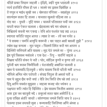
थंडिनें प्रखर विव्हळ जाहलीं । इंद्रियें, उदरिं भूक धडाडली ॥१०॥
व्यर्थ हारविति यौवन ही धन । जातसे वय झरून दिनोदिन ॥
तें गणून न मदांध सुखी जन । खेळतात गणिका - सदनांतुन ॥११॥
सारमंडळ सतार हि ताउस । वाजतात खुलतो पहिला रस ॥
गोड वार - युवती - गृहिं गायन । चाललें परिसतात पथीं जन ॥१२॥
यापरी बघत ऐकत चालला । दोहनालय बघे मग थांबला ॥
निश्चितार्थ करुनी मग एकदा । ठेवि आंत यशवंत पदा तदा ॥१३॥
स्वागता करिति पाहुन आगत । त्यास ते जय - रवें जन गर्जत ॥
“ ये सख्या ! पळविं आमुचि काळजी । वाट पाहत असों बसलों तुझी ” ॥१४॥
त्यांस दक्ष कमला - सुत पाहुन । विस्मयें स्मित करी मग आपण ॥
दिल्लिरें छळियलें अति यास्तव । सूड घेउं जमले नर - पुंगव ॥१५॥
द्वेष पूर्व विसरून मनांतले । एक देश - रिपु - वारणिं जाहले ॥
निश्चया धरिति संकट ये जरी । घोर, सोडिल कुणी न कुणा तरी ॥१६॥
पूर्वजीं श्रम करून मिळीविली । वंशजांसहि अबाधित चालली ॥
खान घे वतनवाडि हिरावुनी । कोप यास्तव किती धरिती मनीं ॥१७॥
भोगिले अमित भोग परोपरी । संपदा विपुल ती असतां घरीं ॥
घान घे लुटुन दीन करी जयां । येति तेथ किति रोष चढे तयां ॥१८॥
हिंदु आणि यवनांत सुदुस्तर । जाहला कलह थोर भयंकर ॥
पक्षपात करि त्यांत हि दिल्लिर । द्वेष यास्तव कितींस अनावर ॥१९॥
आप्त इष्ट जन बाटवुनी मदें । तत्कुलां सतत खान अकीर्ति दे ॥
दुःख रात्र्दिन अंतरिं जाचतें । सांगण्यास जमले किति जाच ते ॥२०॥
घेतल्या हरून रूपवती सुना । कन्यकाहि कितिंच्या अणि अंगना ॥