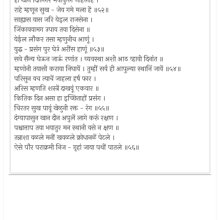
हा खान दिल्लिर भपाकुल जाहलाहे ।
राहे म्हणून सुख - जेय गमे मला हें ॥५२॥
साह्यास यास जरि येइल राजसेना ।
जिंकावयामग उपाय तया दिसेना ॥
येईल लौकर तसा म्हणुनीच आणूं ।
युद्ध - प्रसंग पुर घेउं अरींस हाणूं ॥५३॥
सवे सैन्य घेऊन जाऊं रणांत । व्यवस्था अशी आठ व्हावी दिनांत ॥
म्हणोनी तयासी कराया निघावें । तुम्हीं सर्व ही आपुल्या स्थानिं जावें ॥५४॥
परिसुन वच त्याचें जाहला हर्ष फार ।
अरिस म्हणति शस्त्रें दाखवूं एकवार ॥
कितिक दिन असा हा इच्छिताहों प्रसंग ।
चिरतर सुख पावूं खेळुनी रक्त - रंग ॥५५॥
दंग्यापासुन खान दीन अपुलें लागे करूं रक्षण ।
पश्चात्ताप तया भयातुर मन स्थानी वसे न क्षण ॥
तन्नाशा वळले मनीं खवळले क्रोधानळें पेटले ।
ऐसे पौर पराक्रमी निज - गृहां जाया पथीं पातले ॥५६॥