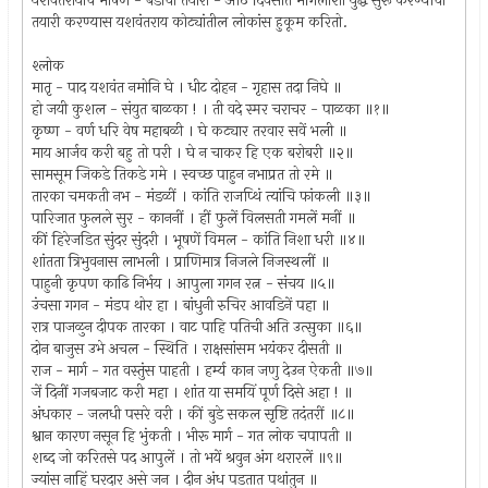
यशवंतरायाचें भाषण - बंडाची तयारी - आठ दिवसांत मोंगलांशी युद्ध सुरू करण्याची
तयारी करण्यास यशवंतराय कोट्यांतील लोकांस हुकूम करितो.
श्लोक
मातृ - पाद यशवंत नमोनि घे । धीट दोहन - गृहास तदा निघे ॥
हो जयी कुशल - संयुत बाळका ! । ती वदे स्मर चराचर - पाळका ॥१॥
कृष्ण - वर्ण धरि वेष महाबळी । घे कट्यार तरवार सवें भली ॥
माय आर्जव करी बहु तो परी । घे न चाकर हि एक बरोबरी ॥२॥
सामसूम जिकडे तिकडे गमे । स्वच्छ पाहुन नभाप्रत तो रमे ॥
तारका चमकती नभ - मंडळीं । कांति राजप्थिं त्यांचि फांकली ॥३॥
पारिजात फुलले सुर - काननीं । हीं फुलें विलसती गमलें मनीं ॥
कीं हिरेजडित सुंदर सुंदरी । भूषणें विमल - कांति निशा धरी ॥४॥
शांतता त्रिभुवनास लाभली । प्राणिमात्र निजले निजस्थलीं ॥
पाहुनी कृपण काढि निर्भय । आपुला गगन रत्न - संचय ॥५॥
उंचसा गगन - मंडप थोर हा । बांधुनी रुचिर आवडिनें पहा ॥
रात्र पाजळुन दीपक तारका । वाट पाहि पतिची अति उत्सुका ॥६॥
दोन बाजुस उभे अचल - स्थिति । राक्षसांसम भयंकर दीसती ॥
राज - मार्ग - गत वस्तुंस पाहती । हर्म्य कान जणु देउन ऐकती ॥७॥
जें दिनीं गजबजाट करी महा । शांत या समयिं पूर्ण दिसे अहा ! ॥
अंधकार - जलधी पसरे वरी । कीं बुडे सकल सृष्टि तदंतरीं ॥८॥
श्वान कारण नसून हि भुंकती । भीरू मार्ग - गत लोक चपापती ॥
शब्द जो करितसे पद आपुलें । तो भयें श्रवुन अंग थरारलें ॥९॥
ज्यांस नाहिं घरदार असे जन । दीन अंध पडतात पथांतुन ॥