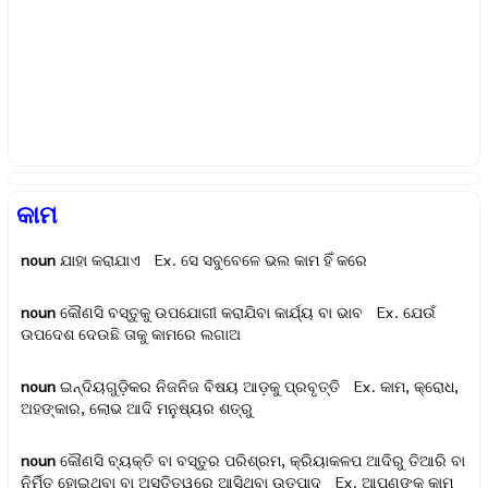
କାମ
noun
ଯାହା କରାଯାଏ Ex.
ସେ ସବୁବେଳେ ଭଲ କାମ ହିଁ କରେ
noun
କୌଣସି ବସ୍ତୁକୁ ଉପଯୋଗୀ କରାଯିବା କାର୍ଯ୍ୟ ବା ଭାବ Ex.
ଯେଉଁ
ଉପଦେଶ ଦେଉଛି ତାକୁ କାମରେ ଲଗାଅ
noun
ଇନ୍ଦିୟଗୁଡ଼ିକର ନିଜନିଜ ବିଷୟ ଆଡ଼କୁ ପ୍ରବୃତ୍ତି Ex.
କାମ, କ୍ରୋଧ,
ଅହଙ୍କାର, ଲୋଭ ଆଦି ମନୁଷ୍ୟର ଶତ୍ରୁ
noun
କୌଣସି ବ୍ୟକ୍ତି ବା ବସ୍ତୁର ପରିଶ୍ରମ, କ୍ରିୟାକଳପ ଆଦିରୁ ତିଆରି ବା
ନିର୍ମିତ ହୋଇଥିବା ବା ଅସ୍ତିତ୍ୱରେ ଆସିଥିବା ଉତ୍ପାଦ Ex.
ଆପଣଙ୍କ କାମ