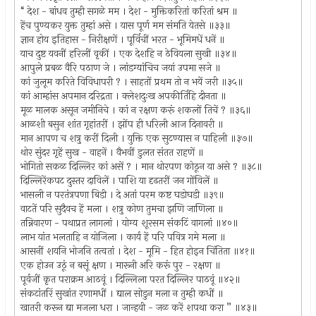
“ देश - बांधव तुम्ही सगळे मम । देश - मुक्तिकरितां करितां श्रम ॥
हेंच पुण्यकर युक्त तुम्हां असे । यास पूर्ण मम संमति येतसे ॥३३॥
ज्ञान होय इतिहास - निरीक्षणें । पूर्विचीं भरत - भूमिमधें धनें ॥
याच दुष्ट यवनीं हरिलीं वृकीं । एक देशहि न ठेवियला सुखी ॥३४॥
आपुले प्रबळ वैरि पठाण जे । लांडग्यांचिच जयां उपमा सजे ॥
कां जुलूम करिते विविधापरी ? । साहतों प्रथम तो न भयें जरी ॥३५॥
कां आम्हांस अपमान दरिद्रता । क्लेशदुःख अपकीर्तिहि दीनता ॥
मूळ मालक असून जमीनिचे । कां न रक्षण करूं शकलों तिचें ? ॥३६॥
आळशी बसुन शांत गृहांतरीं । झोंप ही धरिली आज दिनावरी ॥
मान आपण च शत्रु करीं दिली । युक्ति एक सुटण्यास न पाहिली ॥३७॥
थोर सुंदर गृहें सुख - वाहनें । वैभवीं डुलत संतत राहणें ॥
भोगितो सकळ दिल्लिर कां असें ? । मान थोरपण कोठून या असे ? ॥३८॥
दिल्लिरेंकपट दुस्तर दाविलें । पाशि या दृढतरीं जन गोंविलें ॥
भासली न परतंत्रपणा बिडी । दे अतां परम कष्ट घडोघडी ॥३९॥
वाटतें परि सुदैवच हें मला । शत्रु कोण तुमचा झणि जाणिला ॥
तन्निवारण - पथाप्रत लागलां । योग्य शूरसम संकटिं वागलां ॥४०॥
लाभ यांत भलताहि न योजिला । कार्य हें परि पवित्र गमे मला ॥
आसनीं शयनि भोजनि तत्वतां । देश - मूमि - हित होइन चिंतिता ॥४१॥
एक होउन उठूं न बसूं क्षण । मारूनी अरि करूं पुर - रक्षण ॥
पूर्वजीं कृत पराक्रम आठवूं । दिल्लिला परत दिल्लिर पाठवूं ॥४२॥
संकटांतरिं सुखांत रणामधीं । द्याल सोडुन मला न तुम्ही कधीं ॥
खातरी करून द्या मजला धरा । जान्हवी - जळ करें शपथा करा ” ॥४३॥