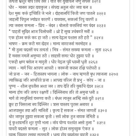
तत्पती श्वशुर बाप तिथें तसे । येति कीं दुखविले जणु सर्पसे ॥२१॥
धीर - मानस उदार दयाकुल । संपदा अतुल थोर जया बल ॥
देश मुक्त करूं इच्छिति जे भले । दोहनालयिं किती जण पातले ॥२२॥
जाहलीं विपुल ज्यांप्रत कारणें । यावयास, सकलां रिपु वारणें ॥
त्या जनास कमला - प्रिय - नंदन । बोलतो करूनियां मग वंदन ॥२३॥
“ पाहतों सुदिन आज विलोचनीं । थ्रो हें सुख उचंबळतें मनीं ॥
एक होउन करूं कट हा जरी । सत्य देइल यशास तरी हरी ” ॥२४॥
भाषण - क्रम करी मग दोहन । मान्य नागरजनां मनमोहन ॥
“ मी तुला वदतसें वच तत्वतां । मित्र - संमत सख्या कमला - सुता ॥२५॥
हें मनास गमलें अमुच्या तरी । साहसी समर धीर तुझ्या परी ॥
एकही क्षण बसेल न मागुती । धीर येइल पुढें धरूनी धृती ॥२६॥
न्याय - मार्ग चिर आपण आचरी । काळजी करून रक्षि परोपरी ॥
जो प्रजा - जन - हितास्तव भागला । लोक - नाथ म्हणती बुध त्याजला ॥२७॥
त्याविरुद्ध जरि आचरिते प्रजा । आपदा वरिल ती प्रभु - कोप - जा ॥
पुण्य - शील नृपतीस अशा जन । ताप देति तरि युक्तचि दंडन ॥२८॥
मान्य होय जरि तत्पर रक्षणीं । दिल्लिनाथ तरि तो अमुचा धनी ॥
मार्ग तो त्यजुनियां छळणा करी । बंधन त्यजुन आम्हि सरूं दुरी ॥२९॥
क्रूर हा विसरला नय दिल्लिर । त्रास यास्तव पुरास अनावर ॥
आजपासुन तया अरि मानितों । कृत्य हें सकल - संमत जाणतों ॥३०॥
थोर जाणुन तुझ्या सकला कृती । सर्व लोक तुज नायक नेमिती ॥
तूं कुशाग्रमति शूर गुणी भला । नांव योग्य यशवंत असो तुला ” ॥३१॥
यावरी वदतसे कमला - सुत । लोक होउन समुत्सुक ऐकत ॥
व्यक्त विस्तृत रसाळ सरस्वती । धन्य होय वदनांतुन वाहती ॥३२॥