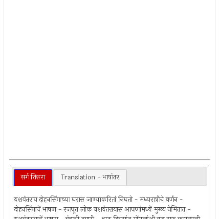
सर्ग तिसरा
Translation - भाषांतर
यशवंतराय दोहनसिंगाच्या घरास जाण्याकरितां निघतो - मध्यरात्रीचे वर्णन -
दोहनसिंगाचें भाषण - रजपूत लोक यशवंतरायास आपणांमध्यें मुख्य नेमितात -