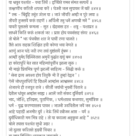
या श्रवून यशवंत - वचा तिथें । इच्छिते गमन संमत सत्पथें ॥
तत्क्षणींच करिती शपथा करें । घेउनी जल सुपावन जें खरें ॥४४॥
“ रक्त - बिंदुहि तनूंत उरेल या । जाउं जोंवरि अम्ही न पुरे लया ॥
तोंवरी तुजसवें करूं राहणें । अर्पिली तनु धनें अणखी मनें ” ॥४५॥
यावरी पुसतसे कमला - सुत । दोहनास हत - शत्रु - यशाप्रत ॥
साधनें किति करूं शकतां जर । प्राप्त होय यवनांसह संगर ॥४६॥
तो बोले “ भट पंचवीस शत जे पायीं रणा चालते ।
तैसे आठ सहस्र शिक्षित हयी कोणा भया नेणते ॥
आणूं आज घडे जरी रण तयां दुष्टांसवें तुंबळ ।
आम्हीं दुर्मद दिल्लिरास अमुचें युद्धांत दावूं बळ ॥४७॥
हा कोटापुरिं बेत सात महिन्यांपूर्वींच झाला सुरू ।
मी माझे प्रियमित्र पूर्ण झटलों साहित्य - सिद्धी करूं ॥
‘ सेना द्रव्य अवश्य होय तितुकें मी तें तुम्हां देइन ’ ।
ऐसें जोधपुराधिपें हि दिधलें आम्हांस आश्वासन ॥४८॥
शेजारचे ही रजपूत राजे । कीर्ती जयांची भुवनीं विराजे ॥
देतील धांवून अम्हांस साह्य । आलें जरी संकट दुर्निवार्य ॥४९॥
भाट, जोशि, हरिदास, पुराणिक, । धर्मशास्त्र कथणार, सुमांत्रिक ॥
धर्म - युद्ध करण्यास्तव पावन । जाउनी उठवितील जवें जन ॥५०॥
आहे पहाडीं अजमीर दुर्ग । नेऊं तिथें स्त्रीजन आप्त - वर्ग ॥
दुर्गाधिकारी मम मित्र राहे । तो या कटाला अनुकूळ आहे ” ॥५१॥
बोले तयास यशवंत सुधी उदार ।
जो दूरसा करितसे हृदयीं विचार ॥