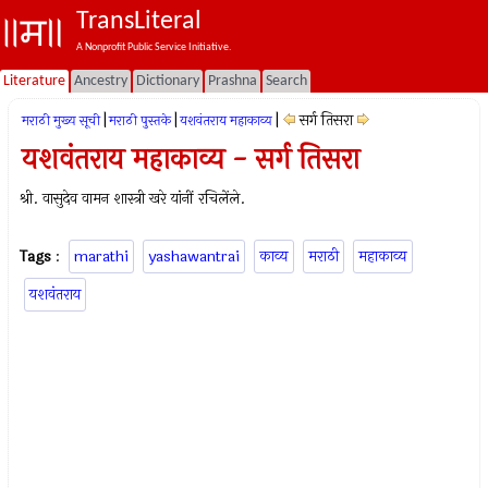
TransLiteral
A Nonprofit Public Service Initiative.
Literature
Ancestry
Dictionary
Prashna
Search
|
|
|
सर्ग तिसरा
मराठी मुख्य सूची
मराठी पुस्तके
यशवंतराय महाकाव्य
यशवंतराय महाकाव्य - सर्ग तिसरा
श्री. वासुदेव वामन शास्त्री खरे यांनीं रचिलेंले.
Tags
:
marathi
yashawantrai
काव्य
मराठी
महाकाव्य
यशवंतराय