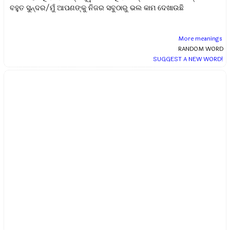
ବହୁତ ସୁନ୍ଦର/ମୁଁ ଆପଣଙ୍କୁ ନିଜର ସବୁଠାରୁ ଭଲ କାମ ଦେଖାଉଛି
More meanings
RANDOM WORD
SUGGEST A NEW WORD!