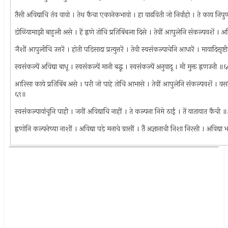
तैसी अविद्याचि तंव वावो । तेथ कैचा एकानेकभावो । हा वाढविती जो निर्वाहो । ते काय निप
डोळियामाझी बाहुली असे । हें ह्नणे तोचि प्रतिबिंबला दिसे । तेवीं आपुलेनि संकल्पवशें । अव
जैशीं आपुलीचि उत्तरें । होती पडिसादा प्रत्युत्तरें । तेवी स्वसंकल्पाचेनि आधारें । मायादिसृष
स्वसंकल्पें अविद्या बाधू । स्वसंकल्पें मानी बद्धू । स्वसंकल्पें अनुवादू । मी मुक्त ह्नणउनी ॥
आरिसा काये प्रतिबिंब असे । परी जो पाहे तोचि आभासे । तेवीं आपुलेनि संकल्पवशें । वसवि
६९॥
स्वसंकल्पावांचूनि पाही । जगीं अविद्याचि नाहीं । ते कल्पना निमे ठाईं । तें यातायात कैची
ह्नणोनि कल्पनेच्या नाशीं । अविद्या पडे मनाचे ग्रासीं । तैं अज्ञानाची निशा निरसी । अविद्या