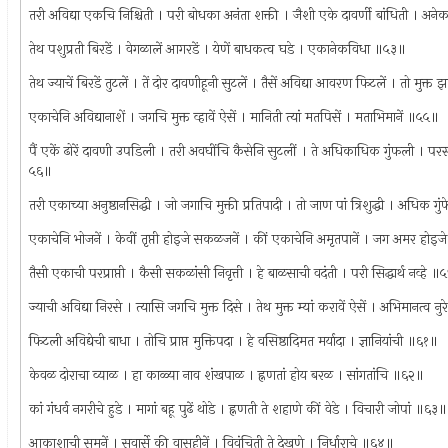
तरी अविद्या एकचि निश्चिती । परी बोधका अनंता शक्ती । जैशी एके दावर्णी बांधिती । अ
तेथ पशुप्रती बिरडें । वेगळालें आगरडें । येणें बाधकत्व घडे । एकानेकविधा ॥५३॥
तेथ ज्याचें बिरडें तुटलें । तें दोर दावणीहूनी सुटलें । तैसें अविद्या आवरण फिटलें । तो मुक
एकाचेनि अविद्यानाशें । जगचि मुक्त व्हावें ऐसें । मानिती त्यां मतपिसें । मताभिमानें ॥५५॥
पैं एकें ढोरें दावणी उपडिली । तरी अवघींचि कैसेनि सुटलीं । ते अधिकाधिक गुंफली । पर
५६॥
तरी एकाच्या अनुष्ठानसिद्धी । जो जगाचि मुक्ती प्रतिपादी । तो जाण पां त्रिशुद्धी । अधिक ग
एकाचेनि भोजनें । केवीं तृप्ती होइजे सकळजनें । कीं एकाचेनि अमृतपानें । जग अमर होइ
तैसी एकाची परप्राप्ती । कैसी सकळांसी निवृत्ती । हे बाळसाची वदंती । परी सिद्धार्थ नव्हे ॥
ज्याची अविद्या निरसे । त्यासि जगचि मुक्त दिसे । तेथ मुक्त म्यां करावें ऐसें । अभिमानत्व 
फिटली अविद्येची बाधा । तोचि प्राप्त मुक्तिपदा । हे वसिष्ठादिमत मर्यादा । ज्ञानियांची ॥६१॥
केवळ दोराचा व्याळ । हा काळ्या नाव शंखपाळ । ह्नणतां होय बरळ । सांगतांचि ॥६२॥
कां गंधर्व नगरीचे हुडे । मागां बहू पुढें थोडे । ह्नणती ते शहाणे कीं वेडे । विचारी जोपां ॥६३॥
आकाशाची सुमनें । सुवार्से की वासहीनें । विवंचिती ते देखणे । निर्धाराचे ॥६४॥