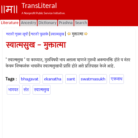
TransLiteral
A Nonprofit Public Service Initiative.
Literature
Ancestry
Dictionary
Prashna
Search
|
|
|
मुक्तात्मा
मराठी मुख्य सूची
मराठी पुस्तके
स्वात्मसुख
स्वात्मसुख - मुक्तात्मा
’ स्वात्मसुख ’ या काव्यात, गुरूविषयी भाव असला म्हणजे गुरूची अनन्यभक्ति होते व नंतर
केवळ निष्कलंक भावानेंच स्वात्मसुखाची प्राप्ति होते असे प्रतिपादन केले आहे.
Tags
:
bhagavat
ekanatha
sant
swatmasukh
एकनाथ
भागवत
संत
स्वात्मसुख