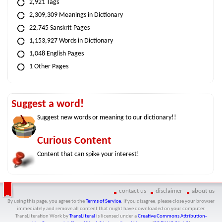
2,921 Tags
2,309,309 Meanings in Dictionary
22,745 Sanskrit Pages
1,153,927 Words in Dictionary
1,048 English Pages
1 Other Pages
Suggest a word!
Suggest new words or meaning to our dictionary!!
Curious Content
Content that can spike your interest!
contact us
disclaimer
about us
By using this page, you agree to the
Terms of Service
. If you disagree, please close your browser
immediately and remove all content that might have downloaded on your computer.
TransLiteration Work
by
TransLiteral
is licensed under a
Creative Commons Attribution-