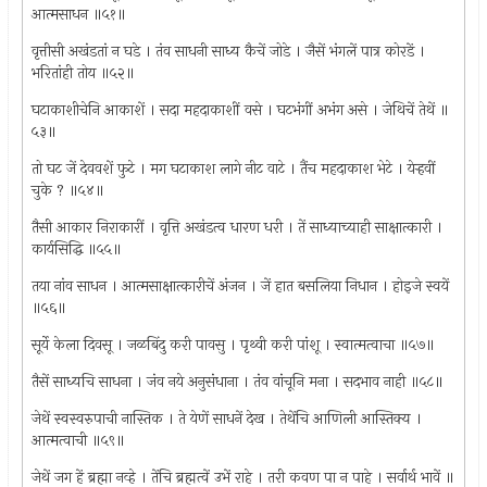
आत्मसाधन ॥५१॥
वृत्तीसी अखंडतां न घडे । तंव साधनी साध्य कैचें जोडे । जैसें भंगलें पात्र कोरडें ।
भरितांही तोय ॥५२॥
घटाकाशीचेनि आकाशें । सदा महदाकाशीं वसे । घटभंगीं अभंग असे । जेथिचें तेथें ॥
५३॥
तो घट जें देववशें फुटे । मग घटाकाश लागे नीट वाटे । तैंच महदाकाश भेटे । येर्‍हवीं
चुके ? ॥५४॥
तैसी आकार निराकारीं । वृत्ति अखंडत्व धारण धरी । तें साध्याच्याही साक्षात्कारी ।
कार्यसिद्धि ॥५५॥
तया नांव साधन । आत्मसाक्षात्कारीचें अंजन । जें हात बसलिया निधान । होइजे स्वयें
॥५६॥
सूर्ये केला दिवसू । जळबिंदु करी पावसु । पृथ्वी करी पांशू । स्वात्मत्वाचा ॥५७॥
तैसें साध्यचि साधना । जंव नये अनुसंधाना । तंव वांचूनि मना । सदभाव नाही ॥५८॥
जेथें स्वस्वरुपाची नास्तिक । ते येणें साधनें देख । तेथेंचि आणिली आस्तिक्य ।
आत्मत्वाची ॥५९॥
जेथें जग हें ब्रह्मा नव्हे । तेंचि ब्रह्मत्वें उभें राहे । तरी कवण पा न पाहे । सर्वार्थ भावें ॥