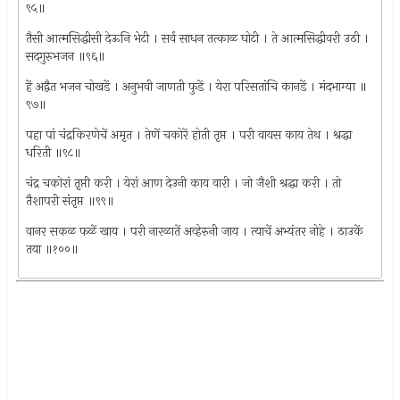
९५॥
तैसी आत्मसिद्धीसी देऊनि भेटी । सर्व साधन तत्काळ घोटी । ते आत्मसिद्धीवरी उठी ।
सदगुरुभजन ॥९६॥
हें अद्वैत भजन चोखडें । अनुभवी जाणती फुडें । येरा परिसतांचि कानडें । मंदभाग्या ॥
९७॥
पहा पां चंद्रकिरणेचें अमृत । तेणें चकोरें होती तृप्त । परी वायस काय तेथ । श्रद्धा
धरिती ॥९८॥
चंद्र चकोरां तृप्ती करी । येरां आण देउनी काय वारी । जो जैशी श्रद्धा करी । तो
तैशापरी संतृप्त ॥९९॥
वानर सकळ फळें खाय । परी नारळातें अव्हेरुनी जाय । त्याचें अभ्यंतर नोहे । ठाउकें
तया ॥१००॥