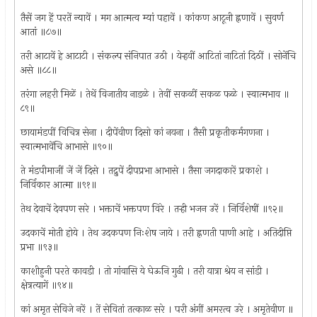
तैसें जग हें परतें न्यावें । मग आत्मत्व म्यां पहावें । कांकण आटूनी ह्नणावें । सुवर्ण
आतां ॥८७॥
तरी आटावें हे आटाटी । संकल्प संनिपात उठी । येर्‍हवीं आटितां नाटितां दिठीं । सोनेंचि
असे ॥८८॥
तरंगा लहरी मिळें । तेथें विजातीय नाडळे । तेवीं सकळीं सकळ फळे । स्वात्मभाव ॥
८९॥
छायामंडपीं विचित्र सेना । दीपेंवीण दिसो कां नयना । तैसी प्रकृतीकर्मगणना ।
स्वात्मभावेंचि आभासे ॥९०॥
ते मंडपीमाजीं जें जें दिसे । तद्रुपें दीपप्रभा आभासे । तैसा जगदाकारें प्रकाशे ।
निर्विकार आत्मा ॥९१॥
तेथ देवाचें देवपण सरे । भक्ताचें भक्तपण विरे । तर्‍ही भजन उरें । निर्विशेषीं ॥९२॥
उदकाचें मोती होये । तेथ उदकपण निःशेष जाये । तरी ह्नणती पाणी आहे । अतिदीप्ति
प्रभा ॥९३॥
काशीहुनी परते कावडी । तो गांवासि ये घेऊनि गुढी । तरी यात्रा श्रेय न सांडी ।
क्षेत्रत्यागें ॥९४॥
कां अमृत सेविजे नरें । तें सेवितां तत्काळ सरे । परी अंगीं अमरत्व उरे । अमृतेवीण ॥