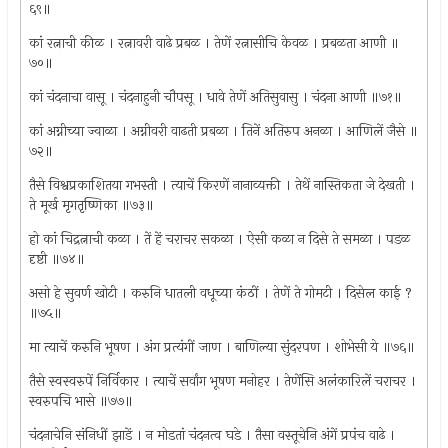
६९॥
कां रत्नाची कीळ । रत्नावरी वाढे प्रबळ । तेणें रत्नासीचि केवळ । प्रबळता आणी ॥
७०॥
कां चंदनाचा वासू । चंदनाहुनी चौपसू । धावे तेणें अतिसुवासु । चंदना आणी ॥७१॥
कां अग्नीच्या ज्वाळा । अग्नीवरी वाढती प्रबळा । तिनें अतिरुप अनळा । आणिलें जैसे ॥
७२॥
तैसे विश्वप्रकाशितया गभस्ती । त्याचें किरणें नानाव्यक्ती । तेथें नास्तिकता जे देखती ।
ते मूर्ख मृगतृष्णिका ॥७३॥
हो कां चिद्रत्नाची कळा । तें हें चराचर सकळा । ऐसी कळा न दिसे ते समळा । पडळ
दृष्टी ॥७४॥
असो हे सुवर्ण खोटी । करुनि धातली वधूच्या कंठीं । तेणें ते गोमटी । दिसेल काई ?
॥७५॥
मा त्याचें करुनि भूषण । अंग प्रत्यंगीं जाण । बाणिल्या सुंदरपण । शोभेसी ये ॥७६॥
तैसे स्वस्वरुपें निर्विकार । त्याचें सर्वांग भूषण मनोहर । तेणेंसि अलंकारिलें चराचर ।
स्वरुपचि भासे ॥७७॥
चंदनाचेनि संनिधीं झाडें । न मोडतां चंदनत्व घडे । तैसा वस्तूचेनि अंगें प्रपंच वाढे ।