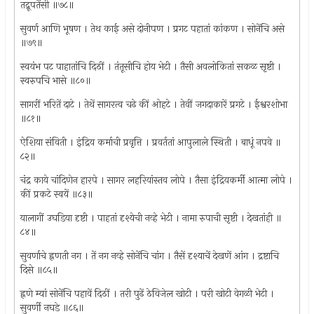
तद्रूपतेंसी ॥७८॥
सुवर्ण आणि भूषण । तेथ काई असे दोनीपण । प्रगट पहातां कांकण । सोनेंचि असे
॥७९॥
स्वयंभ पट पाहातांचि दिठीं । तंतूसीचि होय भेटी । तैसी अवलोकितां सकळ सृष्टी ।
स्वरुपचि भासे ॥८०॥
सागरीं भरितें दाटे । तेथें सागरत्व चढे कीं ओहटे । तेवीं जगदाकारें प्रगटे । ईश्वरशोभा
॥८१॥
ऐशिया संविती । इंद्रिय कर्माची प्रवृत्ति । प्रवर्ततां आपुलाले स्थिती । बाधूं नपवे ॥
८२॥
चंद्र काये चांदिणेन हारपे । सागर लहरियांस्तव लोपे । तैसा इंद्रियकर्मी आत्मा लोपे ।
कीं प्रकटे स्वयें ॥८३॥
यालागीं उघडिया दृष्टी । पाहतां दृश्येची नव्हे भेटी । नामा रुपाची सृष्टी । देखतांही ॥
८४॥
सुवर्णाचे ह्नणती नग । तें नग नव्हे सोनेंचि चांग । तैसें दृश्याचें देखणें आंग । द्रष्टाचि
दिसे ॥८५॥
ह्नणे म्यां सोनेंचि पहावें दिठीं । तरी पुढें ठेविजेल खोटी । परी खोटी वेगळी भेटी ।
सुवर्णी नघडे ॥८६॥