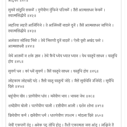
आइका ॥४१॥
सुमनें सांडूनि सकळें । गुणेंवीण गुंफिजे परिमळें । तैसें आत्मसाधन केवळें ।
स्वात्मसिद्धीचें ॥४२॥
लहरिया लहरी आलिंगिजे । ते आलिंगनीं नाडळे दुजें । तैसें आत्मसाधन जाणिजे ।
स्वात्मसिद्धीचे ॥४३॥
अलंकार सोनिया मिळे । तेथें मिळणी दुजें नाडळें । ऐसी वृत्ती अखंड फळे ।
आत्मसाधनी ॥४४॥
जेथें आतळों न शके ज्ञान । तेथें कैचें ध्येय ध्यात ध्यान । येथ वस्तूचें साधन । वस्तूचि
होय ॥४५॥
सुवर्ण धन । कां धनें सुवर्ण । तैसें वस्तूचे साधन । वस्तूचि होय ॥४६॥
लोहकाम लोहखडें घडे । तैसी वस्तू वस्तुत्वें जोडे । जैसें सूर्याचेनि उजियेडें । सूर्यचि
दिसे ॥४७॥
बाहूंवीण खेंव । प्राणेंवीण धांव । मनेंवीण भाव । भावना जेथ ॥४८॥
शब्देंवीण बोली । चरणेंवीण चाली । दृष्टीवीण आली । दर्शन शोभा ॥४९॥
क्रियेवीण कर्म । दानेंवीण धर्म । धारणेवीण उपशम । मांडला दिसे ॥५०॥
जेवीं एकपणें तंतू । अनेक पटू तोचि होतू । तैशी एकात्मता जगा आंतू । लक्षिजे तें