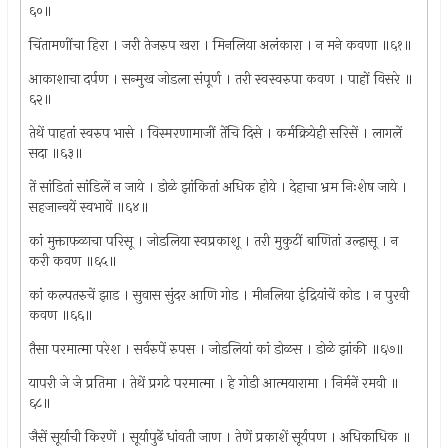
६०॥
चिंतामणींचा हिरा । जरी तेजरुप खरा । मिनलिया अलंकारा । न मने कवणा ॥६१॥
आकाशाचा दर्पण । सन्मुख जोडला संपूर्ण । तरी स्वस्वरुपा कवण । पाहों विसरे ॥
६२॥
तेथें पाहतां स्वरुप भासे । विस्मरणामाजीं तेंचि दिसे । कर्मक्रियेही सरिसें । लागलें
सदा ॥६३॥
तें सांडितां सांडिलें न जाये । डोळे झांकितां अधिक होये । देहाचा भ्रम निःशेष जाये ।
सहजान्वयें स्वभावें ॥६४॥
कां मुक्ताफळाचा परिसू । जोडलिया स्वप्रकाशू । तरी मुकुटीं बाणितां उल्हासू । न
करी कवण ॥६५॥
कां कल्पतरुचें झाड । सुवास सुंदर आणि गोड । मीनलिया इंद्रियांचें कोड । न पुरवी
कवण ॥६६॥
तैसा परमात्मा परेश । सर्वरुपें रुपस । जोडलियां कां डोळस । डोळे झांकी ॥६७॥
यापरी जे जे प्रतिमा । तेथें प्रगटे परमात्मा । हे गोडी आत्मयारामा । निर्मनें रमवी ॥
६८॥
जैसें सूर्याची किरणें । सूर्यापुढें धांवती जाण । तेणें प्रकाशें सूर्यपण । अधिकाधिक ॥