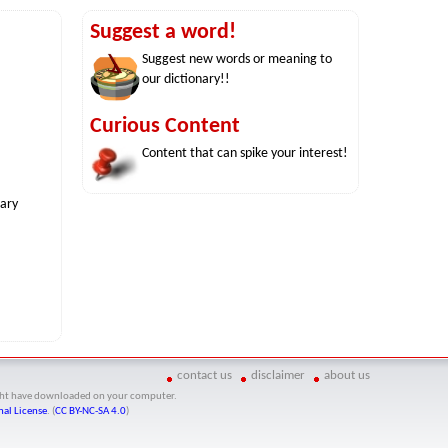
Suggest a word!
Suggest new words or meaning to
our dictionary!!
Curious Content
Content that can spike your interest!
nary
contact us
disclaimer
about us
might have downloaded on your computer.
al License
. (
CC BY-NC-SA 4.0
)