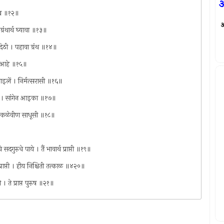
अ
मसुख ॥१२॥
ग्रंथार्थ घ्यावा ॥१३॥
 दिठी । पहावा ग्रंथ ॥१४॥
ोवी आहे ॥१५॥
पाइलें । निर्मत्सरासी ॥१६॥
सें । सांगेन आइका ॥१७॥
 । कळेवीण साधूसी ॥१८॥
गुरुचे पाये । तैं भावार्थ प्राप्ती ॥१९॥
 प्राप्ती । हीय निश्चिती तत्काळ ॥४२०॥
। ते प्राप्त पुरुष ॥२१॥