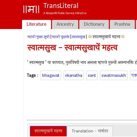
TransLiteral
A Nonprofit Public Service Initiative.
Literature
Ancestry
Dictionary
Prashna
|
|
|
स्वात्मसुखाचें महत्त्व
मराठी मुख्य सूची
मराठी पुस्तके
स्वात्मसुख
स्वात्मसुख - स्वात्मसुखाचें महत्त्व
’ स्वात्मसुख ’ या काव्यात, गुरूविषयी भाव असला म्हणजे गुरूची अनन्यभक्ति हो
Tags
:
bhagavat
ekanatha
sant
swatmasukh
एक
स्वात्मसुखाचें महत्त्व
Translation - भाषांतर