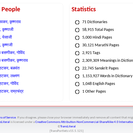
t People
Statistics
वकर, कृष्णराव
71 Dictionaries
 कृष्णाजी
58,915 Total Pages
, येसाजी
5,000 Hindi Pages
, कृष्णजी
30,121 Marathi Pages
े बसणीकर, गोविंद
2,921 Tags
े बसणीकर, कृष्णराव
2,309,309 Meanings in Dictio
्हटकर, बळवंत
22,745 Sanskrit Pages
्हटकर, लक्ष्मण
1,153,927 Words in Dictionary
्हटकर, गोविंद
1,048 English Pages
हटकर, राम्रचंद्र
1 Other Pages
s of Service
. If you disagree, please close your browser immediately and remove all content that 
sLiteral
is licensed under a
Creative Commons Attribution-NonCommercial-ShareAlike 4.0 Internation
©
TransLiteral
[TransPortlets v
15.5.121
]