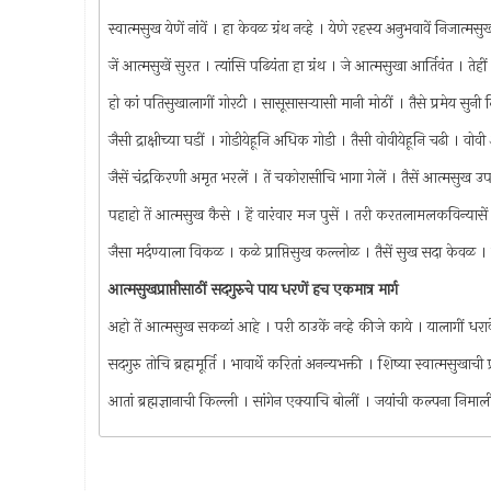
स्वात्मसुख येणें नांवें । हा केवळ ग्रंथ नव्हे । येणे रहस्य अनुभवावें निजात्
जें आत्मसुखें सुरत । त्यांसि पढियंता हा ग्रंथ । जे आत्मसुखा आर्तिवंत । तेहीं 
हो कां पतिसुखालागीं गोरटी । सासूसासर्‍यासी मानी मोठीं । तैसे प्रमेय सुनी
जैसी द्राक्षीच्या घडीं । गोडीयेहूनि अधिक गोडी । तैसी वोवीयेहूनि चढी । व
जैसें चंद्रकिरणी अमृत भरलें । तें चकोरासीचि भागा गेलें । तैसें आत्मसुख उ
पहाहो तें आत्मसुख कैसे । हें वारंवार मज पुसें । तरी करतलामलकविन्या
जैसा मर्दण्याला विकळ । कळे प्राप्तिसुख कल्लोळ । तैसें सुख सदा केवळ
आत्मसुखप्राप्तीसाठीं सदगुरुचे पाय धरणें हच एकमात्र मार्ग
अहो तें आत्मसुख सकळां आहे । परी ठाउकें नव्हे कीजे काये । यालागीं धरावे सद
सदगुरु तोचि ब्रह्ममूर्ति । भावार्थे करितां अनन्यभक्ती । शिष्या स्वात्मसुखाची
आतां ब्रह्मज्ञानाची किल्ली । सांगेन एक्याचि बोलीं । जयांची कल्पना निमाली 