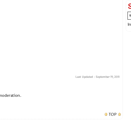
I
Last Updated :
September 19, 2011
 moderation.
TOP