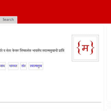
Search
े व नंतर केवळ निष्कलंक भावानेंच स्वात्मसुखाची प्राप्ति
नाथ
भागवत
संत
स्वात्मसुख