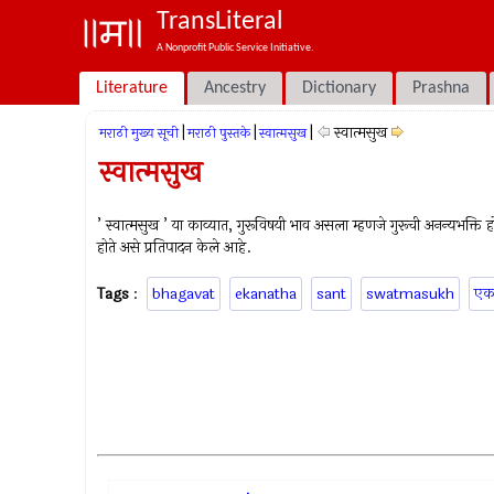
TransLiteral
A Nonprofit Public Service Initiative.
Literature
Ancestry
Dictionary
Prashna
|
|
|
स्वात्मसुख
मराठी मुख्य सूची
मराठी पुस्तके
स्वात्मसुख
स्वात्मसुख
’ स्वात्मसुख ’ या काव्यात, गुरूविषयी भाव असला म्हणजे गुरूची अनन्यभक्ति होत
होते असे प्रतिपादन केले आहे.
Tags
:
bhagavat
ekanatha
sant
swatmasukh
एक