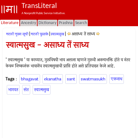
TransLiteral
A Nonprofit Public Service Initiative.
Literature
Ancestry
Dictionary
Prashna
Search
|
|
|
असाध्य तें साध्य
मराठी मुख्य सूची
मराठी पुस्तके
स्वात्मसुख
स्वात्मसुख - असाध्य तें साध्य
’ स्वात्मसुख ’ या काव्यात, गुरूविषयी भाव असला म्हणजे गुरूची अनन्यभक्ति होते व नंतर
केवळ निष्कलंक भावानेंच स्वात्मसुखाची प्राप्ति होते असे प्रतिपादन केले आहे.
Tags
:
bhagavat
ekanatha
sant
swatmasukh
एकनाथ
भागवत
संत
स्वात्मसुख