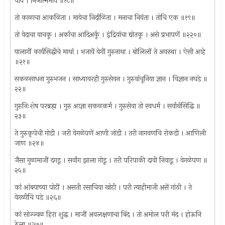
पाये । निजात्मभावें ॥१८॥
तो काळाचा आकळिता । मायेचा निर्दाळिता । मनाचा नियंता । तोचि एक ॥१९॥
तो वेदाचा वाचकू । अर्काचा आदिअर्कू । इंद्रियांचा द्योतकू । असे प्रभापणें ॥२२०॥
यालागीं कार्यसिद्धीचे माथां । भजावें वेगीं गुरुनाथा । बोलिलों ते अवस्था । ऐसी आहे
॥२१॥
सकळसाधना गुरुभजन । साध्यावरही गुरुसेवन । गुरुवांचूनिया ज्ञान । विज्ञान नघडे ॥
२२॥
गुरुनिःशेष परब्रह्म । गुरु आज्ञा सकळकर्म । गुरुसेवा तो स्वधर्म । सर्वार्थसिद्धि ॥
२३॥
ते गुरुकृपेची गोडी । जरी वेगळेपणें आणी जोडी । तरी नागवणचि रोकडी । आणिली
जाण ॥२४॥
जैसा गुळामाजीं दगडू । सर्वांग झाला गोडू । तरी परिपाकी दावी निवाडू । वेगळेपण ॥
२५॥
कां आंबयाच्या पोटीं । असती रसाचिया खोटी । परी त्याहीमाजी असें गांठी । ते
वेगळीचि पडे ॥२६॥
कां सोज्ज्वळ हिरा शुद्ध । माजीं अवलक्षणाचा बिंद । तो अमोल परी मंद । होऊनि
ठेला ॥२७॥