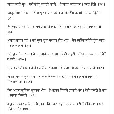
लवण जळीं मुरे । परी स्वादू जळत्वें थावरे । तैं लवण जळाकारें । उरलें दिसे ॥३६॥
कापूर आगीं मिळे । तरी कापुरत्व न मावळे । तो अंत दीप्त उजाळे । उरला दिसे ॥
३७॥
तैसें सुख एक आहे । तें जेथें प्रगट हो लाहे । तेथ अज्ञान दिसत आहे । ज्ञानरुपें ॥
३८॥
अज्ञान ज्ञानता नव्हे । तरी सुख दुःख कवणा होत आहे । तेथ सात्त्विकाचेनि फुंजें लाहे
। अज्ञान ज्ञानें ॥३९॥
तरी ज्ञान ऐसा ठसा । ते अज्ञानाची उत्तरदशा । जैशी कडूसेंद परिपाक वयसा । गोडीतें
ये जेवी ॥२४०॥
मुग्ध वयसेचें बाळ । तेंचि वयत्वें चतुर चपळ । होय तेवी केवळ । अज्ञान ज्ञानें ॥४१॥
लोखंड केवळ कृष्णवर्ण । त्याचे सोज्ज्वळ होय दर्पण । तैसें अज्ञान तें ज्ञानपण ।
परिपाकें राहे ॥४२॥
तैसा आत्मा सुखित्वें सुखाचा भोग । तैं अज्ञान निघालें ज्ञानाचें अंग । तेंही वोसंडी तें चांग
। साचार मिळणी ॥४३॥
अज्ञान तत्काळ जाये । परी ज्ञान अति सबळ राहे । जळगार जळी विरोनि जाये । परी
मोती न विरे ॥४४॥