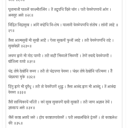
घृतामाजी घातलें काश्मीरलिंग । तें तद्रूपचि दिसे चांग । परी वेगळेपणाचें आंग ।
अनसुट असे ॥२८॥
निद्रित निद्रासुख । आंगें नव्हेचि निःशेष । यालागी वेगळेपणचि संतोष । सांगों लाहे ॥
२९॥
तैसा आत्मसुखें मी सुखी आहें । ऐसा सुखत्वें फुजों लाहे । तरी वेगळेपणचि राहे ।
सुखवेदनें ॥२३०॥
लवण ह्नणे मी गोड पाणी । तरी नाहीं मिळालें मिळणीं । तेणें स्वादें वेगळेपणीं ।
द्योतिला ठावो ॥३१॥
चंद्र तोषे देखोनि कळा । तरी तो चंद्रपणा वेगळा । चंदन तोषे देखोनि परिमळा । तैं
चंदनत्वा मुके ॥३२॥
हिंगु ह्नणे मी दुर्गंधू । तरी तो वेगळेंपणें शुद्धू । तैसा आनंद ह्नण मी आनंदू । तें आनंदा
वेगळा ॥३३॥
तैसें सात्त्विकाचें भरितें । कां सुख सुखपणें दावी सुखातें । तरी जाण अज्ञान तेथें ।
ज्ञानरुप असे ॥३४॥
जैसें काष्ठ अवघें जळे । होय काष्ठपणावेगळें । परी लखलखिजे इंगळें । तो काष्ठलेश
की ॥३५॥