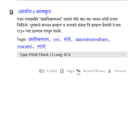
॥लळीत॥ आत्मकृत
एका रामदासीने "दासविश्रामधाम" नावाचे मोठे बाड चार भागात ओवी रुपात
लिहिले. धुळ्याचे सज्जन ब्राम्हण व राजवाडे संस्था नि ब्राम्हण बँकांनी ते सन
१९३० च्या दरम्यान छापून घेतले.
Tags:
दासविश्रामधाम
,
ovi
,
ओवी
,
dasvishramdham
,
marathi
,
मराठी
Type: PAGE | Rank: 1 | Lang: N/A
Folder
Page
Word/Phrase
Person