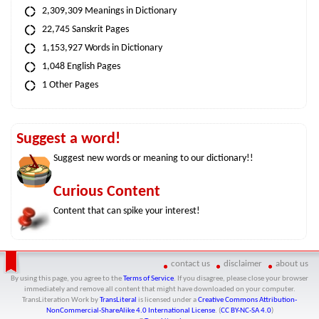
2,309,309 Meanings in Dictionary
22,745 Sanskrit Pages
1,153,927 Words in Dictionary
1,048 English Pages
1 Other Pages
Suggest a word!
Suggest new words or meaning to our dictionary!!
Curious Content
Content that can spike your interest!
contact us
disclaimer
about us
By using this page, you agree to the
Terms of Service
. If you disagree, please close your browser
immediately and remove all content that might have downloaded on your computer.
TransLiteration Work
by
TransLiteral
is licensed under a
Creative Commons Attribution-
NonCommercial-ShareAlike 4.0 International License
. (
CC BY-NC-SA 4.0
)