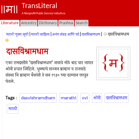
TransLiteral
A Nonprofit Public Service Initiative.
Literature
Ancestry
Dictionary
Prashna
Search
|
|
|
|
दासविश्रामधाम
मराठी मुख्य सूची
मराठी साहित्य
अभंग संग्रह आणि पदे
दासविश्रामधाम
दासविश्रामधाम
एका रामदासीने "दासविश्रामधाम" नावाचे मोठे बाड चार भागात
ओवी रुपात लिहिले. धुळ्याचे सज्जन ब्राम्हण व राजवाडे
संस्था नि ब्राम्हण बँकांनी ते सन १९३० च्या दरम्यान छापून
घेतले.
Tags
:
dasvishramdham
marathi
ovi
ओवी
दासविश्रामधाम
मराठी